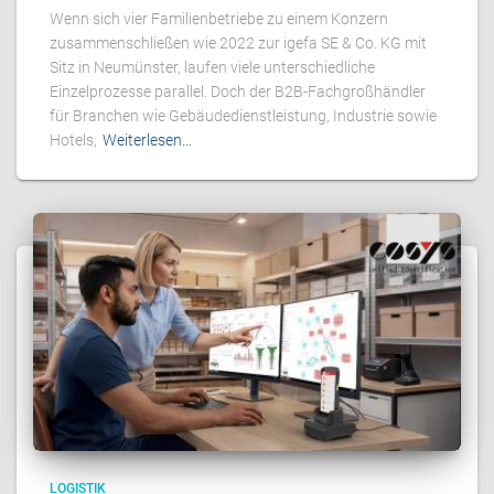
Wenn sich vier Familienbetriebe zu einem Konzern
zusammenschließen wie 2022 zur igefa SE & Co. KG mit
Sitz in Neumünster, laufen viele unterschiedliche
Einzelprozesse parallel. Doch der B2B-Fachgroßhändler
für Branchen wie Gebäudedienstleistung, Industrie sowie
Hotels,
Weiterlesen…
LOGISTIK