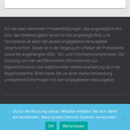
Für die oben stehenden Pressemitteilungen, das angezeigte Event
bzw. das Stellenangebot sowie für das angezeigte Bild- und
Tonmaterial ist allein der jeweils angegebene Herausgeber
verantwortlich. Dieser ist in der Regel auch Urheber der Pressetexte
sowie der angehängten Bild-, Ton- und Informationsmaterialien. Die
Nutzung von hier veröffentlichten Informationen zur
Eigeninformation und redaktionellen Weiterverarbeitung ist in der
Regel kostenfrei. Bitte klären Sie vor einer Weiterverwendung
urheberrechtliche Fragen mit dem angegebenen Herausgeber.
DATENSCHUTZERKLÄRUNG
IMPRESSUM
KONTAKT
Durch die Nutzung dieser Website erklären Sie sich damit
einverstanden, dass unsere Dienste Cookies verwenden.
OK
Weiterlesen