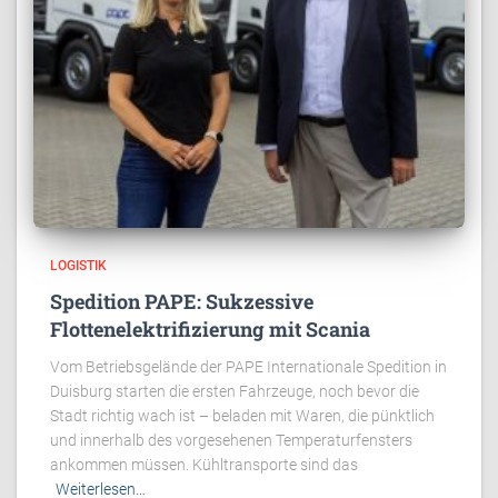
LOGISTIK
Spedition PAPE: Sukzessive
Flottenelektrifizierung mit Scania
Vom Betriebsgelände der PAPE Internationale Spedition in
Duisburg starten die ersten Fahrzeuge, noch bevor die
Stadt richtig wach ist – beladen mit Waren, die pünktlich
und innerhalb des vorgesehenen Temperaturfensters
ankommen müssen. Kühltransporte sind das
Weiterlesen…