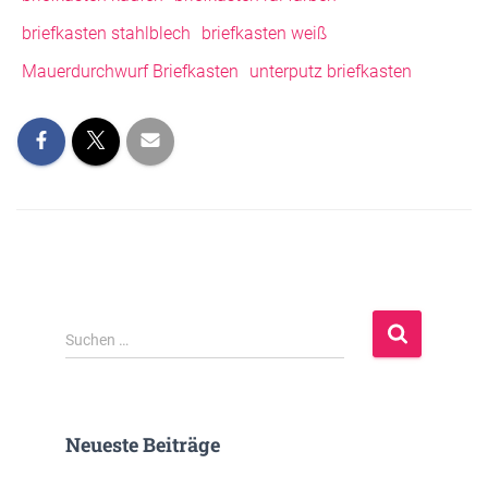
briefkasten stahlblech
briefkasten weiß
Mauerdurchwurf Briefkasten
unterputz briefkasten
S
Suchen …
u
c
h
e
Neueste Beiträge
n
n