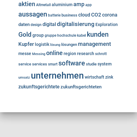
aktien
amp
aluminium
Altmetall
app
aussagen
cloud
CO2
corona
business
batterie
digitalisierung
digital
daten
Exploration
design
kunden
Gold
group
gruppe
hochschule
kabel
Kupfer
management
logistik
lösungen
lösung
online
messe
region
research
Messing
schrott
software
system
service
services
studie
smart
unternehmen
wirtschaft
zink
umsatz
zukunftsgerichtete
zukunftsgerichteten