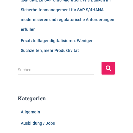
SAP CML zu SAP CMS Migration: Wie Banken ihr
Sicherheitenmanagement für SAP S/4HANA
modernisieren und regulatorische Anforderungen
erfüllen
Ersatzteillager digitalisieren: Weniger
Suchzeiten, mehr Produktivität
S
Suchen …
u
c
h
e
Kategorien
n
n
Allgemein
a
c
Ausbildung / Jobs
h
: