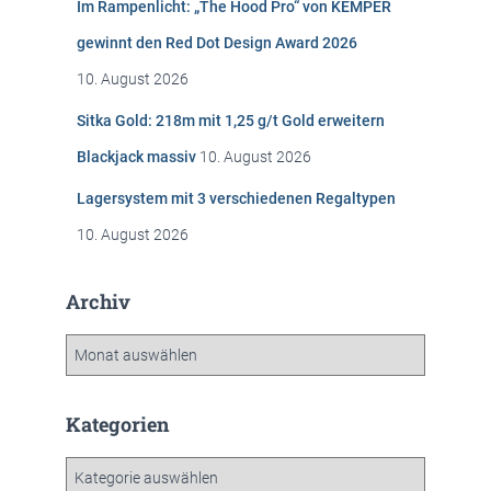
Im Rampenlicht: „The Hood Pro“ von KEMPER
a
c
gewinnt den Red Dot Design Award 2026
h
10. August 2026
:
Sitka Gold: 218m mit 1,25 g/t Gold erweitern
Blackjack massiv
10. August 2026
Lagersystem mit 3 verschiedenen Regaltypen
10. August 2026
Archiv
A
r
c
h
Kategorien
i
v
K