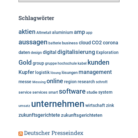
a
t
e
Schlagwörter
g
o
aktien
amp
aluminium
Altmetall
app
r
aussagen
i
cloud
CO2
corona
business
batterie
e
digitalisierung
digital
daten
Exploration
design
n
kunden
Gold
group
gruppe
hochschule
kabel
Kupfer
management
logistik
lösungen
lösung
online
messe
region
research
Messing
schrott
software
system
service
services
studie
smart
unternehmen
wirtschaft
zink
umsatz
zukunftsgerichtete
zukunftsgerichteten
Deutscher Presseindex