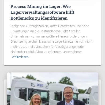
Process Mining im Lager: Wie
Lagerverwaltungssoftware hilft
Bottlenecks zu identifizieren
Steigende Auftragszahlen, kurze Lieferzeiten und hohe
Erwartungen an die Bestandsgenauigkeit stellen
Unternehmen vor immer größere Herausforderungen.
Gleichzeitig reichen klassische Lagerkennzahlen oft nicht
mehr aus, um die Ursachen für Verzögerungen oder
sinkende Produktivität zu erkennen. Unternehmen
Weiterlesen…