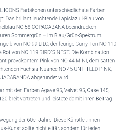
 ICONS Farbikonen unterschiedlichste Farben
t: Das brillant leuchtende Lapislazuli-Blau von
melblau NO 58 COPACABANA beeindrucken
ren Sommergrün – im Blau/Grün-Spektrum.
gelb von NO 99 LILO, der feurige Curry-Ton NO 110
e Rot von NO 119 BIRD´S NEST. Die Kombination
mant-provokantem Pink von NO 44 MINI, dem satten
uchtenden Fuchsia-Nuance NO 45 UNTITLED PINK,
11 JACARANDA abgerundet wird.
 mit den Farben Agave 95, Velvet 95, Oase 145,
 120 breit vertreten und leistete damit ihren Beitrag
wegung der 60er Jahre. Diese Künstler:innen
us-Kunst sollte nicht elitär, sondern für jeden