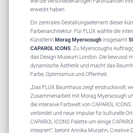
wie die verschiedenartigen Farbnuancen ihre
erweckt haben.
Ein zentrales Gestaltungselement dieser küns
Farbenarchitektur: Für FLUX wählte die inte
Künstlerin
Morag Myerscough
insgesamt
5
CAPAROL ICONS
. Zu Myerscoughs Auftragg
das Design Museum London. Die bewusst mut
dynamische Ästhetik und macht das Baumha
Farbe, Optimismus und Offenheit.
„Das FLUX Baumhaus zeigt eindrucksvoll, w
Zusammenarbeit mit Morag Myerscough und 
die intensive Farbwelt von CAPAROL ICONS 
verbindet und neue Impulse für kulturelle Or
CAPAROL ICONS Palette um einige CAPAROL 
integriert“, betont Annika Murjahn, Creativ