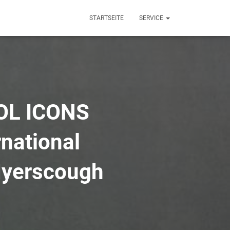
STARTSEITE
SERVICE
OL ICONS
national
Myerscough