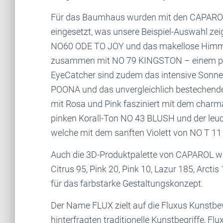
Für das Baumhaus wurden mit den CAPAROL
eingesetzt, was unsere Beispiel-Auswahl zeig
NO60 ODE TO JOY und das makellose Him
zusammen mit NO 79 KINGSTON – einem pu
EyeCatcher sind zudem das intensive Sonnen
POONA und das unvergleichlich bestechend
mit Rosa und Pink fasziniert mit dem char
pinken Korall-Ton NO 43 BLUSH und der le
welche mit dem sanften Violett von NO T 
Auch die 3D-Produktpalette von CAPAROL war
Citrus 95, Pink 20, Pink 10, Lazur 185, Arctis
für das farbstarke Gestaltungskonzept.
Der Name FLUX zielt auf die Fluxus Kunstbe
hinterfragten traditionelle Kunstbegriffe, Flux