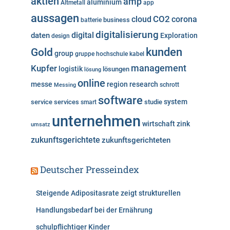
aktien
amp
aluminium
Altmetall
app
r
aussagen
i
cloud
CO2
corona
business
batterie
e
digitalisierung
digital
daten
Exploration
design
n
kunden
Gold
group
gruppe
hochschule
kabel
Kupfer
management
logistik
lösungen
lösung
online
messe
region
research
Messing
schrott
software
system
service
services
studie
smart
unternehmen
wirtschaft
zink
umsatz
zukunftsgerichtete
zukunftsgerichteten
Deutscher Presseindex
Steigende Adipositasrate zeigt strukturellen
Handlungsbedarf bei der Ernährung
schulpflichtiger Kinder