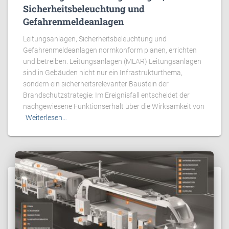
Sicherheitsbeleuchtung und
Gefahrenmeldeanlagen
Leitungsanlagen, Sicherheitsbeleuchtung und
Gefahrenmeldeanlagen normkonform planen, errichten
und betreiben. Leitungsanlagen (MLAR) Leitungsanlagen
sind in Gebäuden nicht nur ein Infrastrukturthema,
sondern ein sicherheitsrelevanter Baustein der
Brandschutzstrategie: Im Ereignisfall entscheidet der
nachgewiesene Funktionserhalt über die Wirksamkeit von
Weiterlesen…