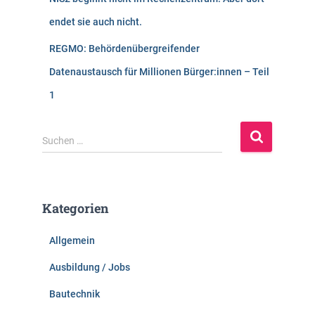
endet sie auch nicht.
REGMO: Behördenübergreifender
Datenaustausch für Millionen Bürger:innen – Teil
1
S
Suchen …
u
c
h
e
Kategorien
n
n
Allgemein
a
c
Ausbildung / Jobs
h
:
Bautechnik