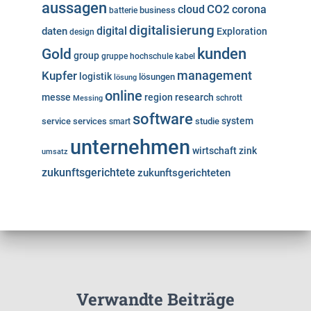
aussagen
cloud
CO2
corona
business
batterie
digitalisierung
digital
daten
Exploration
design
kunden
Gold
group
gruppe
hochschule
kabel
Kupfer
management
logistik
lösungen
lösung
online
messe
region
research
Messing
schrott
software
system
service
services
studie
smart
unternehmen
wirtschaft
zink
umsatz
zukunftsgerichtete
zukunftsgerichteten
Verwandte Beiträge