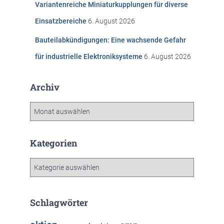
Variantenreiche Miniaturkupplungen für diverse
Einsatzbereiche
6. August 2026
Bauteilabkündigungen: Eine wachsende Gefahr
für industrielle Elektroniksysteme
6. August 2026
Archiv
A
r
c
h
Kategorien
i
v
K
a
t
e
Schlagwörter
g
o