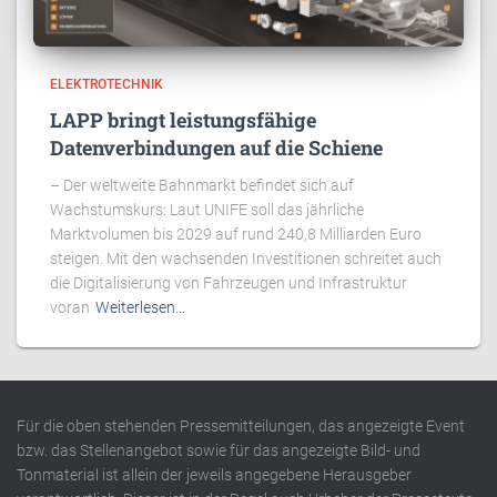
ELEKTROTECHNIK
LAPP bringt leistungsfähige
Datenverbindungen auf die Schiene
– Der weltweite Bahnmarkt befindet sich auf
Wachstumskurs: Laut UNIFE soll das jährliche
Marktvolumen bis 2029 auf rund 240,8 Milliarden Euro
steigen. Mit den wachsenden Investitionen schreitet auch
die Digitalisierung von Fahrzeugen und Infrastruktur
voran
Weiterlesen…
Für die oben stehenden Pressemitteilungen, das angezeigte Event
bzw. das Stellenangebot sowie für das angezeigte Bild- und
Tonmaterial ist allein der jeweils angegebene Herausgeber