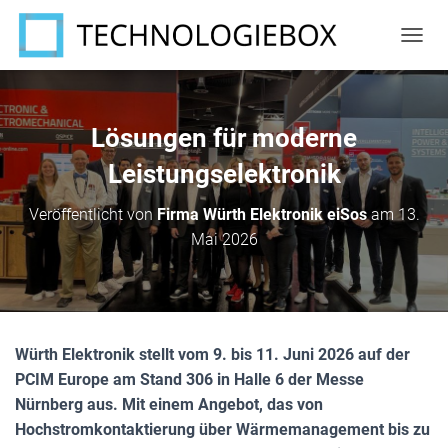
N
A
V
I
G
Lösungen für moderne
A
T
Leistungselektronik
I
O
Veröffentlicht von
Firma Würth Elektronik eiSos
am
13.
N
Mai 2026
U
M
S
C
H
A
Würth Elektronik stellt vom 9. bis 11. Juni 2026 auf der
L
T
PCIM Europe am Stand 306 in Halle 6 der Messe
E
Nürnberg aus. Mit einem Angebot, das von
N
Hochstromkontaktierung über Wärmemanagement bis zu