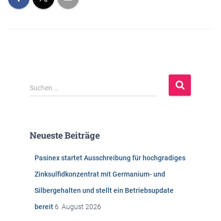
S
Suchen …
u
c
h
e
Neueste Beiträge
n
n
Pasinex startet Ausschreibung für hochgradiges
a
c
Zinksulfidkonzentrat mit Germanium- und
h
Silbergehalten und stellt ein Betriebsupdate
:
bereit
6. August 2026