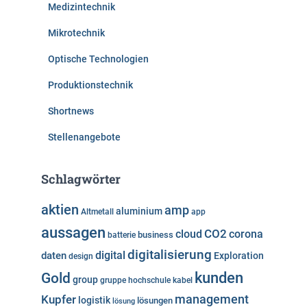
Medizintechnik
Mikrotechnik
Optische Technologien
Produktionstechnik
Shortnews
Stellenangebote
Schlagwörter
aktien
amp
aluminium
Altmetall
app
aussagen
cloud
CO2
corona
business
batterie
digitalisierung
digital
daten
Exploration
design
kunden
Gold
group
gruppe
hochschule
kabel
Kupfer
management
logistik
lösungen
lösung