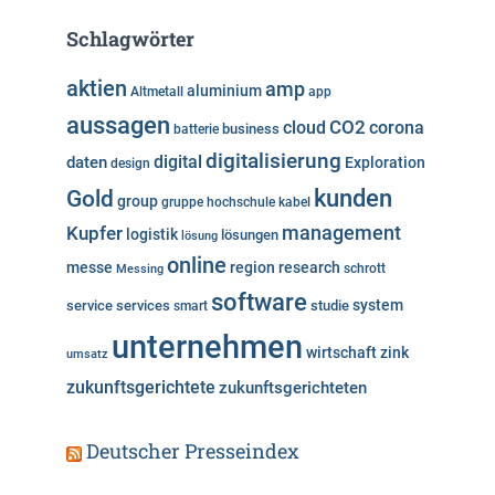
t
e
Schlagwörter
g
o
aktien
amp
aluminium
Altmetall
app
r
aussagen
i
cloud
CO2
corona
business
batterie
e
digitalisierung
digital
daten
Exploration
design
n
kunden
Gold
group
gruppe
hochschule
kabel
Kupfer
management
logistik
lösungen
lösung
online
messe
region
research
Messing
schrott
software
system
service
services
studie
smart
unternehmen
wirtschaft
zink
umsatz
zukunftsgerichtete
zukunftsgerichteten
Deutscher Presseindex