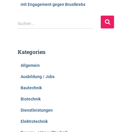
mit Engagement gegen Brustkrebs
S
Suchen …
u
c
h
e
Kategorien
n
n
Allgemein
a
c
Ausbildung / Jobs
h
:
Bautechnik
Biotechnik
Dienstleistungen
Elektrotechnik