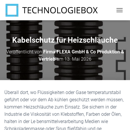
N
A
V
I
G
Kabelschutz für Heizschläuche
A
T
Veröffentlicht von
Firma FLEXA GmbH & Co Produktion &
I
Vertrieb
am
13. Mai 2026
O
N
U
M
S
C
Überall dort, wo Flüssigkeiten oder Gase temperaturstabil
H
A
geführt oder vor dem Ab kühlen geschützt werden müssen,
L
kommen Heizschläuche zum Einsatz. Sie sichern in der
T
Industrie die Viskosität von Klebstoffen, Farben oder Ölen,
E
N
halten in der Le bensmittelverarbeitung Medien wie
Schokoladenmasse oder Sirup fließfähig und ge