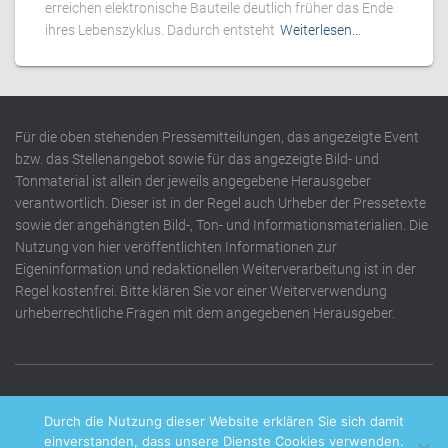
erreichen elektronische Bauteile deutlich früher das Ende
ihres Lebenszyklus. Dadurch entsteht
Weiterlesen…
Für die oben stehenden Pressemitteilungen, das angezeigte Event
bzw. das Stellenangebot sowie für das angezeigte Bild- und
Tonmaterial ist allein der jeweils angegebene Herausgeber
verantwortlich. Dieser ist in der Regel auch Urheber der Pressetexte
sowie der angehängten Bild-, Ton- und Informationsmaterialien. Die
Nutzung von hier veröffentlichten Informationen zur
Eigeninformation und redaktionellen Weiterverarbeitung ist in der
Regel kostenfrei. Bitte klären Sie vor einer Weiterverwendung
urheberrechtliche Fragen mit dem angegebenen Herausgeber.
DATENSCHUTZERKLÄRUNG
IMPRESSUM
KONTAKT
Durch die Nutzung dieser Website erklären Sie sich damit
einverstanden, dass unsere Dienste Cookies verwenden.