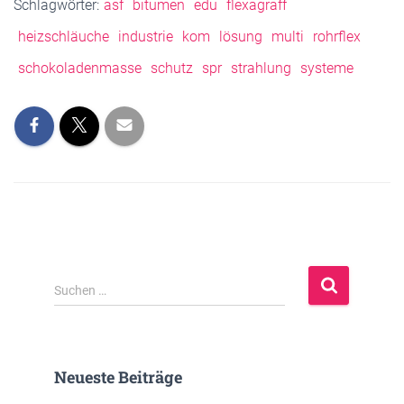
Schlagwörter:
asf
bitumen
edu
flexagraff
heizschläuche
industrie
kom
lösung
multi
rohrflex
schokoladenmasse
schutz
spr
strahlung
systeme
S
Suchen …
u
c
h
e
Neueste Beiträge
n
n