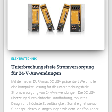
ELEKTROTECHNIK
Unterbrechungsfreie Stromversorgung
für 24-V-Anwendungen
Mit der neuen DURAmax DC USV präsentiert Weidmüller
eine kompakte Lösung für die unterbrechungsfreie
Stromversorgung von 24-V-Anwendungen. Die DC USV
überzeugt durch einfache Handhabung, robustes
Design und höchste Zuverlässigkeit. Somit eignet sie sich
für anspruchsvolle Umgebungen wie dem Schiffbau oder