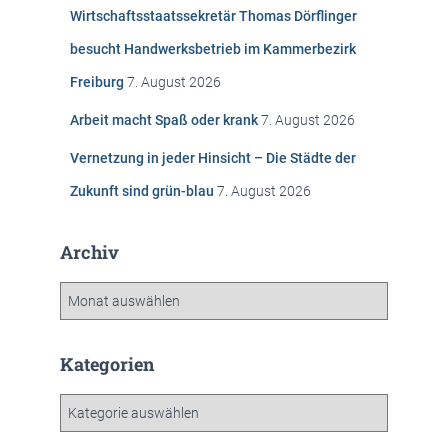
Wirtschaftsstaatssekretär Thomas Dörflinger
a
c
besucht Handwerksbetrieb im Kammerbezirk
h
Freiburg
7. August 2026
:
Arbeit macht Spaß oder krank
7. August 2026
Vernetzung in jeder Hinsicht – Die Städte der
Zukunft sind grün-blau
7. August 2026
Archiv
A
r
c
h
Kategorien
i
v
K
a