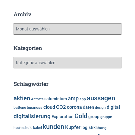
Archiv
A
r
c
h
Kategorien
i
v
K
a
t
e
Schlagwörter
g
o
aussagen
aktien
amp
aluminium
Altmetall
app
r
i
cloud
CO2
corona
digital
daten
business
batterie
design
e
Gold
digitalisierung
Exploration
group
gruppe
n
kunden
Kupfer
logistik
hochschule
kabel
lösung