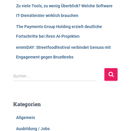
Zu viele Tools, zu wenig Überblick? Welche Software
IT-Dienstleister wirklich brauchen
The Payments Group Holding erzielt deutliche
Fortschritte bei ihren AI-Projekten
emmiDAY: Streetfoodfestival verbindet Genuss mit
Engagement gegen Brustkrebs
S
Suchen …
u
c
h
e
Kategorien
n
n
Allgemein
a
c
Ausbildung / Jobs