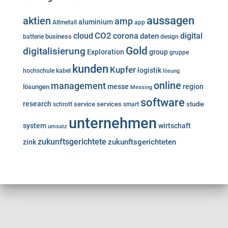
aussagen
aktien
amp
aluminium
Altmetall
app
cloud
CO2
corona
digital
daten
business
batterie
design
Gold
digitalisierung
Exploration
group
gruppe
kunden
Kupfer
logistik
hochschule
kabel
lösung
online
management
messe
region
lösungen
Messing
software
research
service
services
studie
schrott
smart
unternehmen
system
wirtschaft
umsatz
zukunftsgerichtete
zukunftsgerichteten
zink