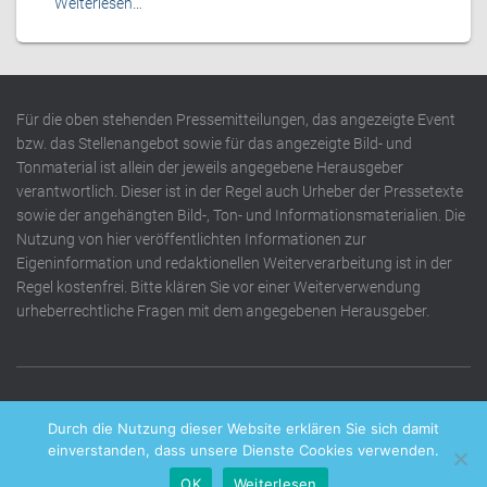
Weiterlesen…
Für die oben stehenden Pressemitteilungen, das angezeigte Event
bzw. das Stellenangebot sowie für das angezeigte Bild- und
Tonmaterial ist allein der jeweils angegebene Herausgeber
verantwortlich. Dieser ist in der Regel auch Urheber der Pressetexte
sowie der angehängten Bild-, Ton- und Informationsmaterialien. Die
Nutzung von hier veröffentlichten Informationen zur
Eigeninformation und redaktionellen Weiterverarbeitung ist in der
Regel kostenfrei. Bitte klären Sie vor einer Weiterverwendung
urheberrechtliche Fragen mit dem angegebenen Herausgeber.
DATENSCHUTZERKLÄRUNG
IMPRESSUM
KONTAKT
Durch die Nutzung dieser Website erklären Sie sich damit
einverstanden, dass unsere Dienste Cookies verwenden.
OK
Weiterlesen