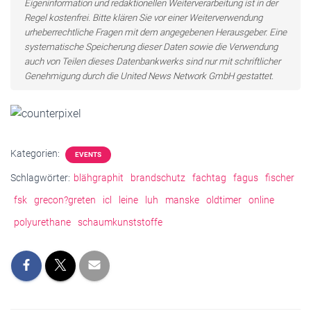
Eigeninformation und redaktionellen Weiterverarbeitung ist in der
Regel kostenfrei. Bitte klären Sie vor einer Weiterverwendung
urheberrechtliche Fragen mit dem angegebenen Herausgeber. Eine
systematische Speicherung dieser Daten sowie die Verwendung
auch von Teilen dieses Datenbankwerks sind nur mit schriftlicher
Genehmigung durch die United News Network GmbH gestattet.
Kategorien:
EVENTS
Schlagwörter:
blähgraphit
brandschutz
fachtag
fagus
fischer
fsk
grecon?greten
icl
leine
luh
manske
oldtimer
online
polyurethane
schaumkunststoffe