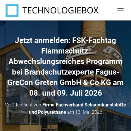
N
A
V
I
G
Jetzt anmelden: FSK-Fachtag
A
T
Flammschutz:
I
Abwechslungsreiches Programm
O
N
bei Brandschutzexperte Fagus-
U
M
GreCon Greten GmbH & Co KG am
S
C
08. und 09. Juli 2026
H
A
L
Veröffentlicht von
Firma Fachverband Schaumkunststoffe
T
und Polyurethane
am
13. Mai 2026
E
N