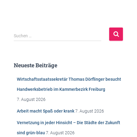
S
Suchen …
u
c
h
e
Neueste Beiträge
n
n
Wirtschaftsstaatssekretär Thomas Dörflinger besucht
a
c
Handwerksbetrieb im Kammerbezirk Freiburg
h
7. August 2026
:
Arbeit macht Spaß oder krank
7. August 2026
Vernetzung in jeder Hinsicht – Die Städte der Zukunft
sind grün-blau
7. August 2026