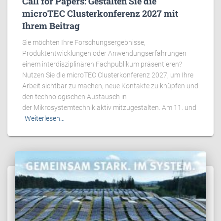
Call for Papers: Gestalten Sie die
microTEC Clusterkonferenz 2027 mit
Ihrem Beitrag
Sie möchten Ihre Forschungsergebnisse,
Produktentwicklungen oder Anwendungserfahrungen
einem interdisziplinären Fachpublikum präsentieren?
Nutzen Sie die microTEC Clusterkonferenz 2027, um Ihre
Arbeit sichtbar zu machen, neue Kontakte zu knüpfen und
den technologischen Austausch in
der Mikrosystemtechnik aktiv mitzugestalten. Am 11. und
Weiterlesen…