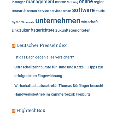
online
management
messe
region
lösungen
Messing
software
research
service
services
studie
schrott
smart
unternehmen
system
wirtschaft
umsatz
zukunftsgerichtete
zukunftsgerichteten
zink
Deutscher Presseindex
Ist das Dach gegen alles versichert?
Ultraschallzahnbürste für Hund und Katze – Tipps zur
erfolgreichen Eingewöhnung
Wirtschaftsstaatssekretär Thomas Dörflinger besucht
Handwerksbetrieb im Kammerbezirk Freiburg
HightechBox