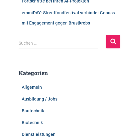
Fortschritte bei ihren AI-Projekten
emmiDAY: Streetfoodfestival verbindet Genuss
mit Engagement gegen Brustkrebs
S
Suchen …
u
c
h
e
Kategorien
n
n
Allgemein
a
c
Ausbildung / Jobs
h
:
Bautechnik
Biotechnik
Dienstleistungen