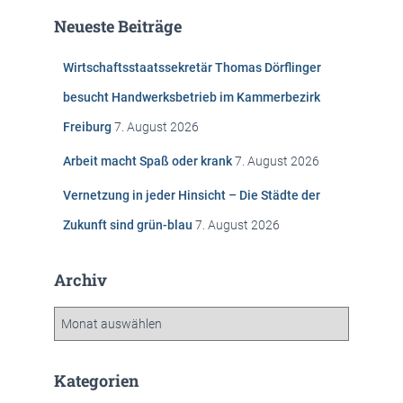
e
Neueste Beiträge
n
n
Wirtschaftsstaatssekretär Thomas Dörflinger
a
c
besucht Handwerksbetrieb im Kammerbezirk
h
Freiburg
7. August 2026
:
Arbeit macht Spaß oder krank
7. August 2026
Vernetzung in jeder Hinsicht – Die Städte der
Zukunft sind grün-blau
7. August 2026
Archiv
A
r
c
h
Kategorien
i