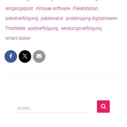
eingangspost
inhouse software
Paketstation
paketverfolgung
paketwand
posteingang digitalisieren
Poststelle
postverfolgung
sendungsverfolgung
smart locker
S
Suchen …
u
c
h