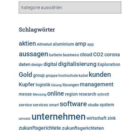
v
K
a
t
e
Schlagwörter
g
o
aktien
amp
aluminium
Altmetall
app
r
aussagen
i
cloud
CO2
corona
business
batterie
e
digitalisierung
digital
daten
Exploration
design
n
kunden
Gold
group
gruppe
hochschule
kabel
Kupfer
management
logistik
lösungen
lösung
online
messe
region
research
Messing
schrott
software
system
service
services
studie
smart
unternehmen
wirtschaft
zink
umsatz
zukunftsgerichtete
zukunftsgerichteten