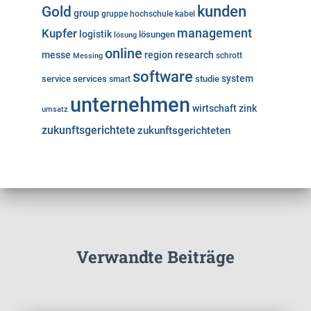
kunden
Gold
group
gruppe
hochschule
kabel
Kupfer
management
logistik
lösungen
lösung
online
messe
region
research
Messing
schrott
software
system
service
services
studie
smart
unternehmen
wirtschaft
zink
umsatz
zukunftsgerichtete
zukunftsgerichteten
Verwandte Beiträge