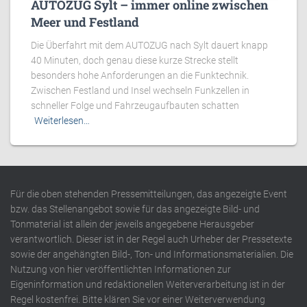
AUTOZUG Sylt – immer online zwischen
Meer und Festland
Die Überfahrt mit dem AUTOZUG nach Sylt dauert knapp
40 Minuten, doch genau diese kurze Strecke stellt
besonders hohe Anforderungen an die Funktechnik.
Zwischen Festland und Insel wechseln Funkzellen in
schneller Folge und Fahrzeugaufbauten schatten
Weiterlesen…
Für die oben stehenden Pressemitteilungen, das angezeigte Event
bzw. das Stellenangebot sowie für das angezeigte Bild- und
Tonmaterial ist allein der jeweils angegebene Herausgeber
verantwortlich. Dieser ist in der Regel auch Urheber der Pressetexte
sowie der angehängten Bild-, Ton- und Informationsmaterialien. Die
Nutzung von hier veröffentlichten Informationen zur
Eigeninformation und redaktionellen Weiterverarbeitung ist in der
Regel kostenfrei. Bitte klären Sie vor einer Weiterverwendung