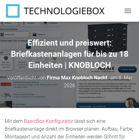
N
A
V
I
G
Effizient und preiswert:
A
T
Briefkastenanlagen für bis zu 18
I
Einheiten | KNOBLOCH
O
N
U
Veröffentlicht von
Firma Max Knobloch Nachf.
am
8. Mai
M
2026
S
C
H
A
L
T
Mit dem
BasicBox-Konfigurator
lässt sich eine
E
N
Briefkastenanlage direkt im Browser planen. Aufbau, Farbe,
Montageart und Anzahl der Einheiten werden Schritt für