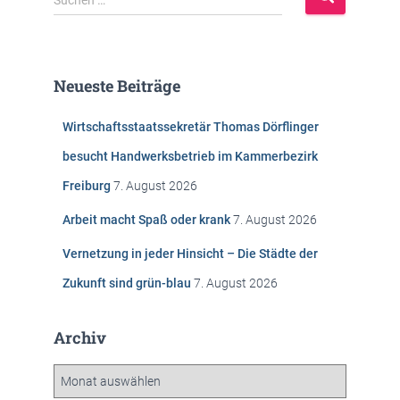
Suchen …
u
c
h
e
Neueste Beiträge
n
n
Wirtschaftsstaatssekretär Thomas Dörflinger
a
c
besucht Handwerksbetrieb im Kammerbezirk
h
Freiburg
7. August 2026
:
Arbeit macht Spaß oder krank
7. August 2026
Vernetzung in jeder Hinsicht – Die Städte der
Zukunft sind grün-blau
7. August 2026
Archiv
A
r