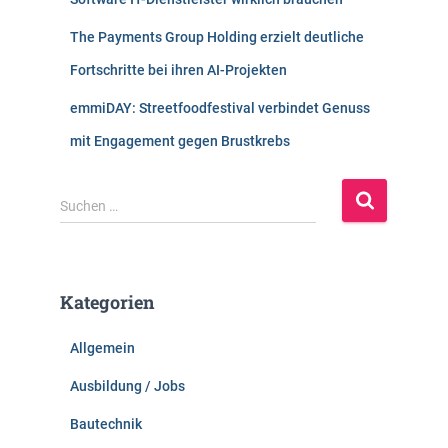
The Payments Group Holding erzielt deutliche
Fortschritte bei ihren AI-Projekten
emmiDAY: Streetfoodfestival verbindet Genuss
mit Engagement gegen Brustkrebs
S
Suchen …
u
c
h
e
Kategorien
n
n
Allgemein
a
c
Ausbildung / Jobs
h
:
Bautechnik