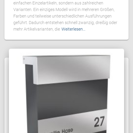
einfachen Einzelartikeln, sondern aus zahlreichen
Varianten. Ein einziges Modell wird in mehreren Größen,
Farben und teilweise unterschiedlichen Ausführungen
geführt. Dadurch entstehen schnell zwanzig, dreißig oder
mehr Artikelvarianten, die
Weiterlesen…