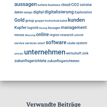
aussagen
cloud
CO2
corona
business
batterie
digitalisierung
digital
daten
Exploration
design
kunden
Gold
group
gruppe
hochschule
kabel
Kupfer
management
logistik
lösungen
lösung
online
messe
region
research
Messing
schrott
software
system
service
services
studie
smart
unternehmen
wirtschaft
zink
umsatz
zukunftsgerichtete
zukunftsgerichteten
Verwandte Beiträge