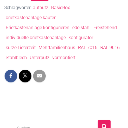
Schlagwörter:
aufputz
BasicBox
briefkastenanlage kaufen
Briefkastenanlage konfigurieren
edelstahl
Freistehend
individuelle briefkastenanlage
konfigurator
kurze Lieferzeit
Mehrfamilienhaus
RAL 7016
RAL 9016
Stahlblech
Unterputz
vormontiert
S