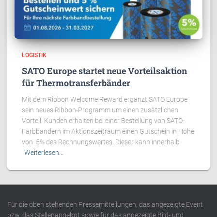
LOGISTIK
SATO Europe startet neue Vorteilsaktion
für Thermotransferbänder
Mit dem Ribbon Welcome Reward ergänzt SATO Europe
sein neues Ribbon-Programm um einen zusätzlichen
Vorteil: Kunden erhalten bei einer Bestellung von SATO-
Farbbändern im Aktionszeitraum einen Gutschein in Höhe
von 5% des Rechnungswertes. Dieser kann innerhalb
Weiterlesen…
Für die oben stehenden Pressemitteilungen, das angezeigte Event
bzw. das Stellenangebot sowie für das angezeigte Bild- und