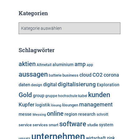
c
h
Kategorien
i
v
K
a
t
e
Schlagwörter
g
o
aktien
amp
aluminium
Altmetall
app
r
aussagen
i
cloud
CO2
corona
business
batterie
e
digitalisierung
digital
daten
Exploration
design
n
kunden
Gold
group
gruppe
hochschule
kabel
Kupfer
management
logistik
lösungen
lösung
online
messe
region
research
Messing
schrott
software
system
service
services
studie
smart
unternehmen
wirtschaft
zink
umsatz