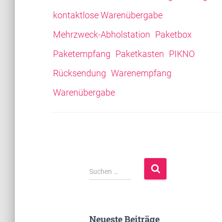
kontaktlose Warenübergabe
Mehrzweck-Abholstation
Paketbox
Paketempfang
Paketkasten
PIKNO
Rücksendung
Warenempfang
Warenübergabe
S
Suchen …
u
c
h
e
Neueste Beiträge
n