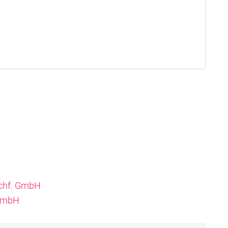
achf. GmbH
 GmbH