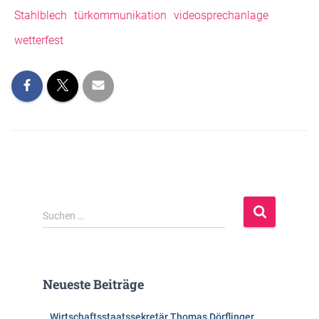
Stahlblech
türkommunikation
videosprechanlage
wetterfest
S
Suchen …
u
c
h
e
Neueste Beiträge
n
n
Wirtschaftsstaatssekretär Thomas Dörflinger