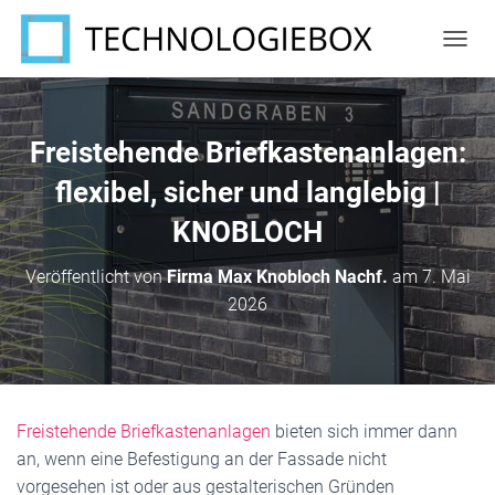
N
A
V
I
G
Freistehende Briefkastenanlagen:
A
T
flexibel, sicher und langlebig |
I
KNOBLOCH
O
N
U
Veröffentlicht von
Firma Max Knobloch Nachf.
am
7. Mai
M
2026
S
C
H
A
L
T
Freistehende Briefkastenanlagen
bieten sich immer dann
E
N
an, wenn eine Befestigung an der Fassade nicht
vorgesehen ist oder aus gestalterischen Gründen