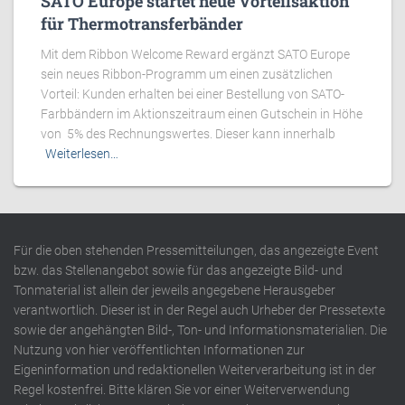
SATO Europe startet neue Vorteilsaktion
für Thermotransferbänder
Mit dem Ribbon Welcome Reward ergänzt SATO Europe
sein neues Ribbon-Programm um einen zusätzlichen
Vorteil: Kunden erhalten bei einer Bestellung von SATO-
Farbbändern im Aktionszeitraum einen Gutschein in Höhe
von 5% des Rechnungswertes. Dieser kann innerhalb
Weiterlesen…
Für die oben stehenden Pressemitteilungen, das angezeigte Event
bzw. das Stellenangebot sowie für das angezeigte Bild- und
Tonmaterial ist allein der jeweils angegebene Herausgeber
verantwortlich. Dieser ist in der Regel auch Urheber der Pressetexte
sowie der angehängten Bild-, Ton- und Informationsmaterialien. Die
Nutzung von hier veröffentlichten Informationen zur
Eigeninformation und redaktionellen Weiterverarbeitung ist in der
Regel kostenfrei. Bitte klären Sie vor einer Weiterverwendung