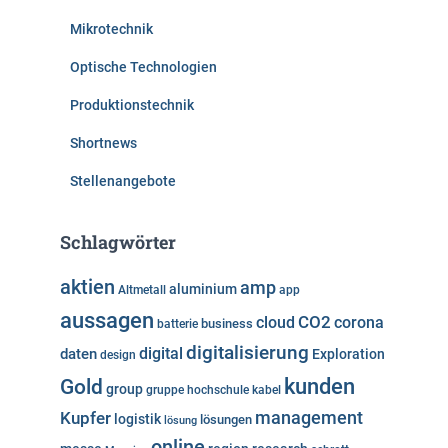
Mikrotechnik
Optische Technologien
Produktionstechnik
Shortnews
Stellenangebote
Schlagwörter
aktien
amp
aluminium
Altmetall
app
aussagen
cloud
CO2
corona
business
batterie
digitalisierung
digital
daten
Exploration
design
kunden
Gold
group
gruppe
hochschule
kabel
Kupfer
management
logistik
lösungen
lösung
online