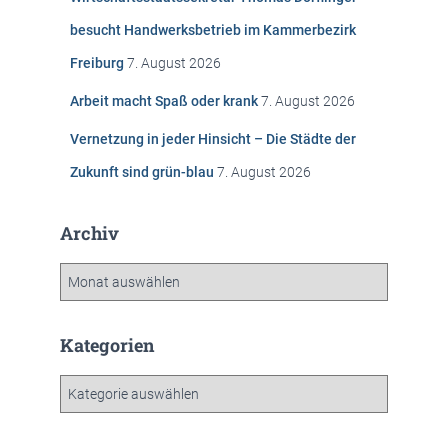
a
c
besucht Handwerksbetrieb im Kammerbezirk
h
Freiburg
7. August 2026
:
Arbeit macht Spaß oder krank
7. August 2026
Vernetzung in jeder Hinsicht – Die Städte der
Zukunft sind grün-blau
7. August 2026
Archiv
A
r
c
h
Kategorien
i
v
K
a
t