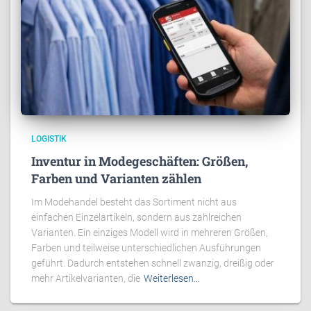
LOGISTIK
Inventur in Modegeschäften: Größen,
Farben und Varianten zählen
Im Modehandel besteht das Sortiment nicht aus
einfachen Einzelartikeln, sondern aus zahlreichen
Varianten. Ein einziges Modell wird in mehreren Größen,
Farben und teilweise unterschiedlichen Ausführungen
geführt. Dadurch entstehen schnell zwanzig, dreißig oder
mehr Artikelvarianten, die
Weiterlesen…