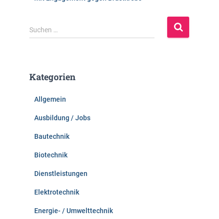
S
Suchen …
u
c
h
e
Kategorien
n
n
Allgemein
a
c
Ausbildung / Jobs
h
:
Bautechnik
Biotechnik
Dienstleistungen
Elektrotechnik
Energie- / Umwelttechnik