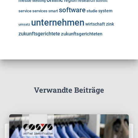
messe
region
research
Messing
schrott
software
system
service
services
studie
smart
unternehmen
wirtschaft
zink
umsatz
zukunftsgerichtete
zukunftsgerichteten
Verwandte Beiträge