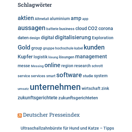
e
Schlagwörter
g
o
aktien
amp
aluminium
Altmetall
app
r
aussagen
i
cloud
CO2
corona
business
batterie
e
digitalisierung
digital
daten
Exploration
design
n
kunden
Gold
group
gruppe
hochschule
kabel
Kupfer
management
logistik
lösungen
lösung
online
messe
region
research
Messing
schrott
software
system
service
services
studie
smart
unternehmen
wirtschaft
zink
umsatz
zukunftsgerichtete
zukunftsgerichteten
Deutscher Presseindex
Ultraschallzahnbürste für Hund und Katze – Tipps