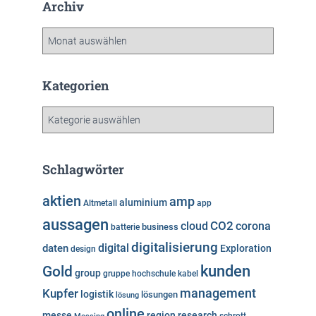
Archiv
A
r
c
h
Kategorien
i
v
K
a
t
e
Schlagwörter
g
o
aktien
amp
aluminium
Altmetall
app
r
aussagen
i
cloud
CO2
corona
business
batterie
e
digitalisierung
digital
daten
Exploration
design
n
kunden
Gold
group
gruppe
hochschule
kabel
Kupfer
management
logistik
lösungen
lösung
online
messe
region
research