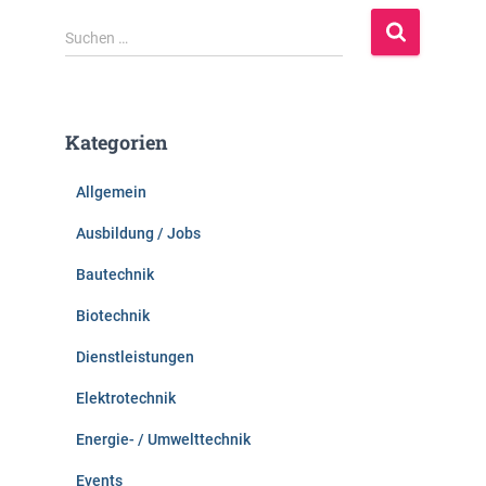
S
Suchen …
u
c
h
e
Kategorien
n
n
Allgemein
a
c
Ausbildung / Jobs
h
:
Bautechnik
Biotechnik
Dienstleistungen
Elektrotechnik
Energie- / Umwelttechnik
Events