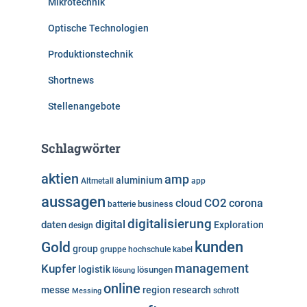
Mikrotechnik
Optische Technologien
Produktionstechnik
Shortnews
Stellenangebote
Schlagwörter
aktien
amp
aluminium
Altmetall
app
aussagen
cloud
CO2
corona
business
batterie
digitalisierung
digital
daten
Exploration
design
kunden
Gold
group
gruppe
hochschule
kabel
Kupfer
management
logistik
lösungen
lösung
online
messe
region
research
Messing
schrott