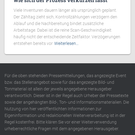
wie sich der Prozess verkürzen lässt
Viele Inventuren dauern länger als ursprünglich geplant.
Der Zähltag zieht sich, Kontrollzählungen verzögern den
Ablauf und die Nachbereitung bindet zusätzliche
Arbeitstage. Dabei ist die reine Scan-Geschwindigkeit
häufig nicht der entscheidende Zeitfaktor. Verzögerungen
entstehen bereits vor
Weiterlesen…
Für die oben stehenden Pressemitteilungen, das angezeigte Event
bzw. das Stellenangebot sowie für das angezeigte Bild- und
Tonmaterial ist allein der jeweils angegebene Herausgeber
verantwortlich. Dieser ist in der Regel auch Urheber der Pressetexte
sowie der angehängten Bild-, Ton- und Informationsmaterialien. Die
Nutzung von hier veröffentlichten Informationen zur
Eigeninformation und redaktionellen Weiterverarbeitung ist in der
Regel kostenfrei. Bitte klären Sie vor einer Weiterverwendung
urheberrechtliche Fragen mit dem angegebenen Herausgeber.