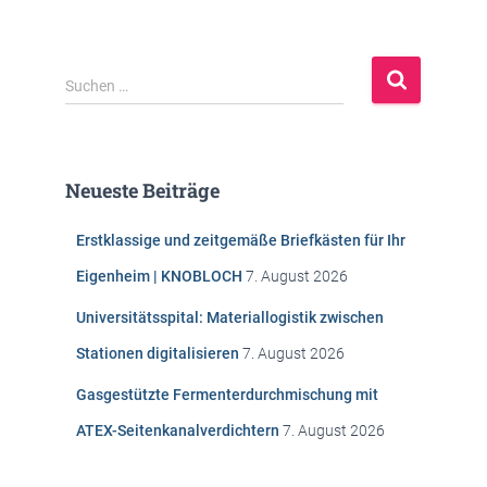
S
Suchen …
u
c
h
e
Neueste Beiträge
n
n
Erstklassige und zeitgemäße Briefkästen für Ihr
a
c
Eigenheim | KNOBLOCH
7. August 2026
h
:
Universitätsspital: Materiallogistik zwischen
Stationen digitalisieren
7. August 2026
Gasgestützte Fermenterdurchmischung mit
ATEX-Seitenkanalverdichtern
7. August 2026