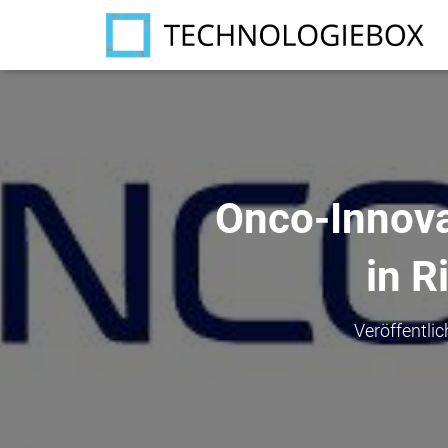
Onco-Innova
in R
Veröffentli