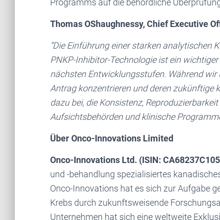
Programms auf die behördliche Überprüfung 
Thomas OShaughnessy, Chief Executive Off
“Die Einführung einer starken analytischen 
PNKP-Inhibitor-Technologie ist ein wichtige
nächsten Entwicklungsstufen. Während wir u
Antrag konzentrieren und deren zukünftige kl
dazu bei, die Konsistenz, Reproduzierbarkei
Aufsichtsbehörden und klinische Programme 
Über Onco-Innovations Limited
Onco-Innovations Ltd. (ISIN: CA68237C10
und -behandlung spezialisiertes kanadisch
Onco-Innovations hat es sich zur Aufgabe 
Krebs durch zukunftsweisende Forschungsar
Unternehmen hat sich eine weltweite Exklusiv