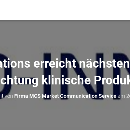
tions erreicht nächsten
ichtung klinische Produ
cht von
Firma MCS Market Communication Service
am
2