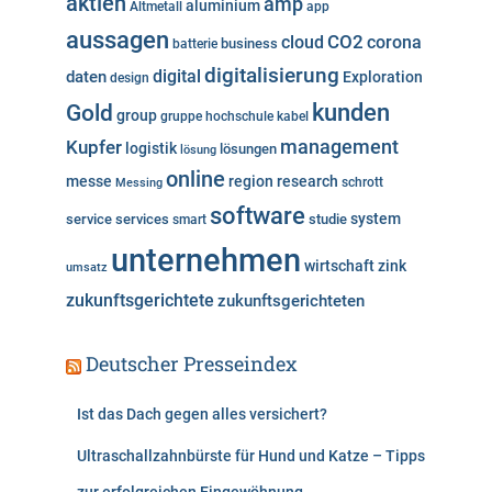
aktien
amp
aluminium
Altmetall
app
r
aussagen
i
cloud
CO2
corona
business
batterie
e
digitalisierung
digital
daten
Exploration
design
n
kunden
Gold
group
gruppe
hochschule
kabel
Kupfer
management
logistik
lösungen
lösung
online
messe
region
research
Messing
schrott
software
system
service
services
studie
smart
unternehmen
wirtschaft
zink
umsatz
zukunftsgerichtete
zukunftsgerichteten
Deutscher Presseindex
Ist das Dach gegen alles versichert?
Ultraschallzahnbürste für Hund und Katze – Tipps