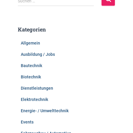
Suchen …
u
c
h
e
Kategorien
n
n
Allgemein
a
c
Ausbildung / Jobs
h
:
Bautechnik
Biotechnik
Dienstleistungen
Elektrotechnik
Energie- / Umwelttechnik
Events