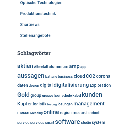
Optische Technologien
Produktionstechnik
Shortnews
Stellenangebote
Schlagwörter
aktien
amp
aluminium
Altmetall
app
aussagen
cloud
CO2
corona
business
batterie
digitalisierung
digital
daten
Exploration
design
kunden
Gold
group
gruppe
hochschule
kabel
Kupfer
management
logistik
lösungen
lösung
online
messe
region
research
Messing
schrott
software
system
service
services
studie
smart