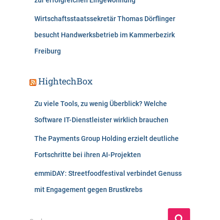
zur erfolgreichen Eingewöhnung
Wirtschaftsstaatssekretär Thomas Dörflinger
besucht Handwerksbetrieb im Kammerbezirk
Freiburg
HightechBox
Zu viele Tools, zu wenig Überblick? Welche
Software IT-Dienstleister wirklich brauchen
The Payments Group Holding erzielt deutliche
Fortschritte bei ihren AI-Projekten
emmiDAY: Streetfoodfestival verbindet Genuss
mit Engagement gegen Brustkrebs
S