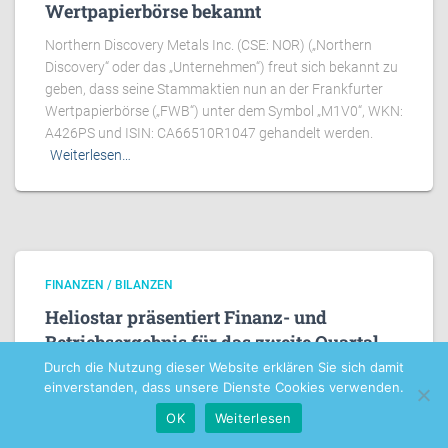
Wertpapierbörse bekannt
Northern Discovery Metals Inc. (CSE: NOR) („Northern
Discovery“ oder das „Unternehmen“) freut sich bekannt zu
geben, dass seine Stammaktien nun an der Frankfurter
Wertpapierbörse („FWB“) unter dem Symbol „M1V0“, WKN:
A426PS und ISIN: CA66510R1047 gehandelt werden.
Weiterlesen…
FINANZEN / BILANZEN
Heliostar präsentiert Finanz- und
Betriebsergebnis für das zweite Quartal
2026 mit Goldproduktion und Barreserven
Durch die Nutzung dieser Website erklären Sie sich damit
einverstanden, dass unsere Dienste Cookies verwenden.
in Rekordhöhe
OK
Weiterlesen
. Eckdaten für das zweite Quartal 2026: Rekordproduktion