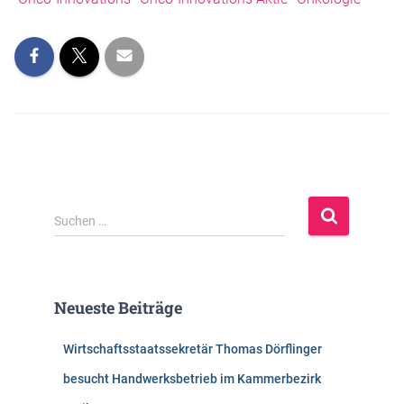
S
Suchen …
u
c
h
e
Neueste Beiträge
n
n
Wirtschaftsstaatssekretär Thomas Dörflinger
a
c
besucht Handwerksbetrieb im Kammerbezirk
h