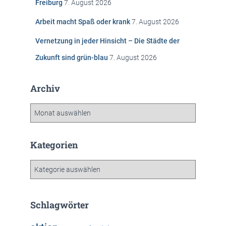
Freiburg
7. August 2026
:
Arbeit macht Spaß oder krank
7. August 2026
Vernetzung in jeder Hinsicht – Die Städte der
Zukunft sind grün-blau
7. August 2026
Archiv
A
r
c
h
Kategorien
i
v
K
a
t
e
Schlagwörter
g
o