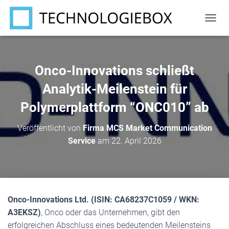
N
A
V
I
G
Onco-Innovations schließt
A
T
Analytik-Meilenstein für
I
Polymerplattform “ONC010” ab
O
N
U
Veröffentlicht von
Firma MCS Market Communication
M
Service
am
22. April 2026
S
C
H
A
L
T
Onco-Innovations Ltd. (ISIN: CA68237C1059 / WKN:
E
N
A3EKSZ)
, Onco oder das Unternehmen, gibt den
erfolgreichen Abschluss eines bedeutenden Meilensteins