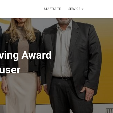
STARTSEITE
SERVICE
iving Award
äuser