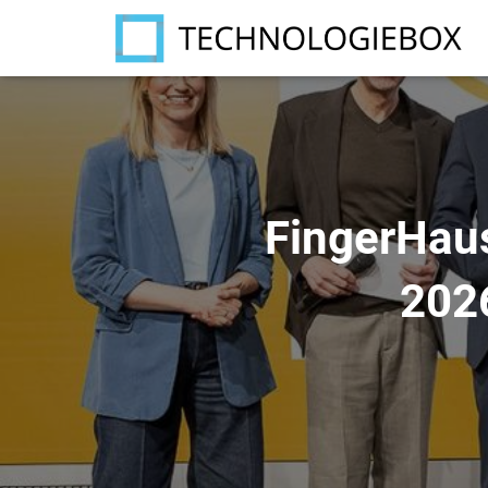
FingerHaus
2026