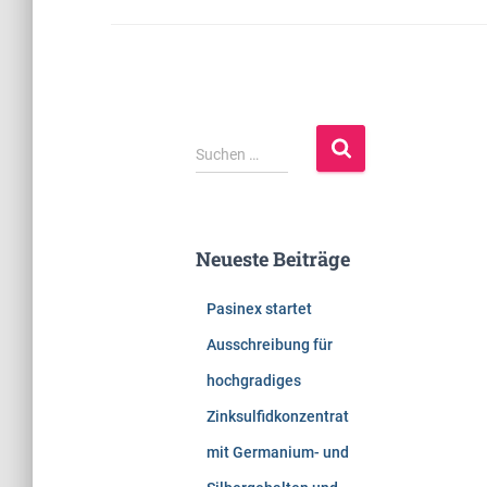
S
Suchen …
u
c
h
e
Neueste Beiträge
n
n
Pasinex startet
a
c
Ausschreibung für
h
hochgradiges
:
Zinksulfidkonzentrat
mit Germanium- und