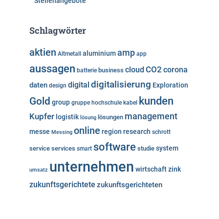
Stellenangebote
Schlagwörter
aktien
amp
aluminium
Altmetall
app
aussagen
cloud
CO2
corona
business
batterie
digitalisierung
digital
daten
Exploration
design
kunden
Gold
group
gruppe
hochschule
kabel
Kupfer
management
logistik
lösungen
lösung
online
messe
region
research
Messing
schrott
software
system
service
services
studie
smart
unternehmen
wirtschaft
zink
umsatz
zukunftsgerichtete
zukunftsgerichteten