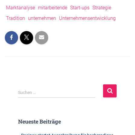
Marktanalyse
mitarbeitende
Start-ups
Strategie
Tradition
unternehmen
Unternehmensentwicklung
S
Suchen …
u
c
h
e
Neueste Beiträge
n
n