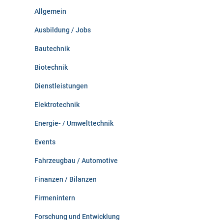
n
Allgemein
a
c
Ausbildung / Jobs
h
:
Bautechnik
Biotechnik
Dienstleistungen
Elektrotechnik
Energie- / Umwelttechnik
Events
Fahrzeugbau / Automotive
Finanzen / Bilanzen
Firmenintern
Forschung und Entwicklung