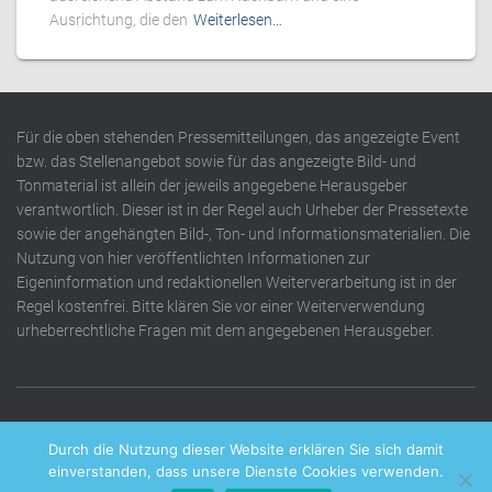
Ausrichtung, die den
Weiterlesen…
Für die oben stehenden Pressemitteilungen, das angezeigte Event
bzw. das Stellenangebot sowie für das angezeigte Bild- und
Tonmaterial ist allein der jeweils angegebene Herausgeber
verantwortlich. Dieser ist in der Regel auch Urheber der Pressetexte
sowie der angehängten Bild-, Ton- und Informationsmaterialien. Die
Nutzung von hier veröffentlichten Informationen zur
Eigeninformation und redaktionellen Weiterverarbeitung ist in der
Regel kostenfrei. Bitte klären Sie vor einer Weiterverwendung
urheberrechtliche Fragen mit dem angegebenen Herausgeber.
DATENSCHUTZERKLÄRUNG
IMPRESSUM
KONTAKT
Durch die Nutzung dieser Website erklären Sie sich damit
einverstanden, dass unsere Dienste Cookies verwenden.