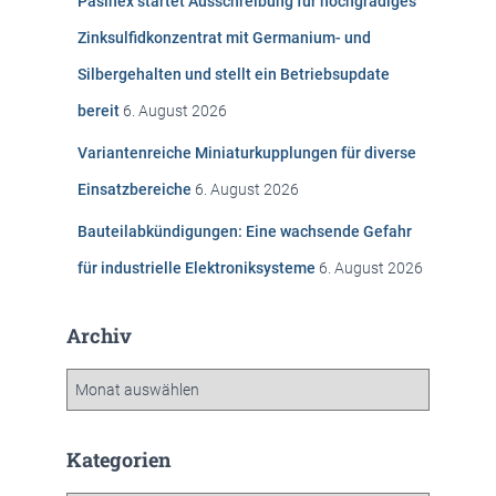
Pasinex startet Ausschreibung für hochgradiges
a
c
Zinksulfidkonzentrat mit Germanium- und
h
Silbergehalten und stellt ein Betriebsupdate
:
bereit
6. August 2026
Variantenreiche Miniaturkupplungen für diverse
Einsatzbereiche
6. August 2026
Bauteilabkündigungen: Eine wachsende Gefahr
für industrielle Elektroniksysteme
6. August 2026
Archiv
A
r
c
h
Kategorien
i