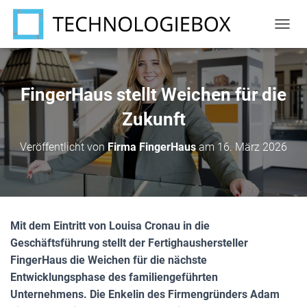
N
A
V
I
G
FingerHaus stellt Weichen für die
A
T
Zukunft
I
O
Veröffentlicht von
Firma FingerHaus
am
16. März 2026
N
U
M
S
C
H
Mit dem Eintritt von Louisa Cronau in die
A
Geschäftsführung stellt der Fertighaushersteller
L
T
FingerHaus die Weichen für die nächste
E
Entwicklungsphase des familiengeführten
N
Unternehmens. Die Enkelin des Firmengründers Adam