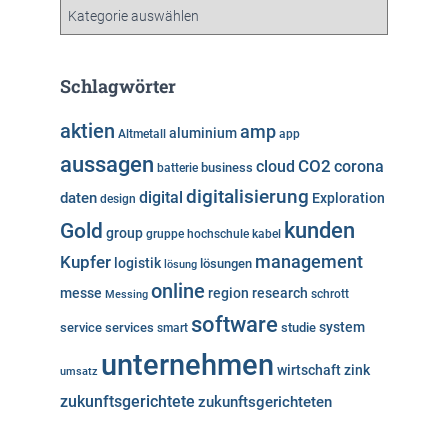
v
K
a
t
e
Schlagwörter
g
o
aktien
amp
aluminium
Altmetall
app
r
aussagen
i
cloud
CO2
corona
business
batterie
e
digitalisierung
digital
daten
Exploration
design
n
kunden
Gold
group
gruppe
hochschule
kabel
Kupfer
management
logistik
lösungen
lösung
online
messe
region
research
Messing
schrott
software
system
service
services
studie
smart
unternehmen
wirtschaft
zink
umsatz
zukunftsgerichtete
zukunftsgerichteten