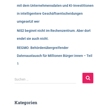
mit dem Unternehmensdaten und KI-Investitionen
in intelligentere Geschäftsentscheidungen
umgesetzt wer
NIS2 beginnt nicht im Rechenzentrum. Aber dort
endet sie auch nicht.
REGMO: Behördenübergreifender
Datenaustausch für Millionen Bürger:innen – Teil
1
S
Suchen …
u
c
h
e
Kategorien
n