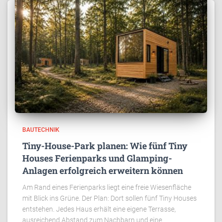
BAUTECHNIK
Tiny-House-Park planen: Wie fünf Tiny
Houses Ferienparks und Glamping-
Anlagen erfolgreich erweitern können
Am Rand eines Ferienparks liegt eine freie Wiesenfläche
mit Blick ins Grüne. Der Plan: Dort sollen fünf Tiny Houses
entstehen. Jedes Haus erhält eine eigene Terrasse,
ausreichend Abstand zum Nachbarn und eine