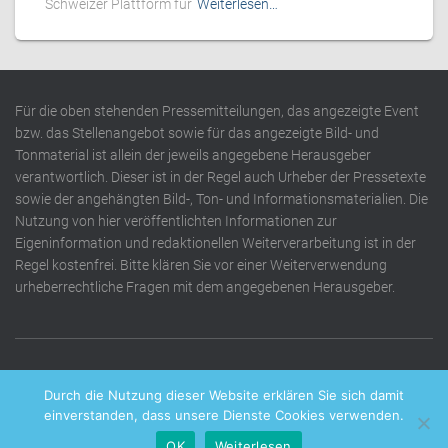
Schweizer Plattform für
Weiterlesen…
Für die oben stehenden Pressemitteilungen, das angezeigte Event
bzw. das Stellenangebot sowie für das angezeigte Bild- und
Tonmaterial ist allein der jeweils angegebene Herausgeber
verantwortlich. Dieser ist in der Regel auch Urheber der Pressetexte
sowie der angehängten Bild-, Ton- und Informationsmaterialien. Die
Nutzung von hier veröffentlichten Informationen zur
Eigeninformation und redaktionellen Weiterverarbeitung ist in der
Regel kostenfrei. Bitte klären Sie vor einer Weiterverwendung
urheberrechtliche Fragen mit dem angegebenen Herausgeber.
DATENSCHUTZERKLÄRUNG
IMPRESSUM
KONTAKT
Durch die Nutzung dieser Website erklären Sie sich damit
einverstanden, dass unsere Dienste Cookies verwenden.
OK
Weiterlesen