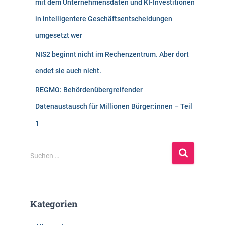
mit dem Unternehmensdaten und KI-Investitionen
in intelligentere Geschäftsentscheidungen
umgesetzt wer
NIS2 beginnt nicht im Rechenzentrum. Aber dort
endet sie auch nicht.
REGMO: Behördenübergreifender
Datenaustausch für Millionen Bürger:innen – Teil
1
S
Suchen …
u
c
h
e
Kategorien
n
n