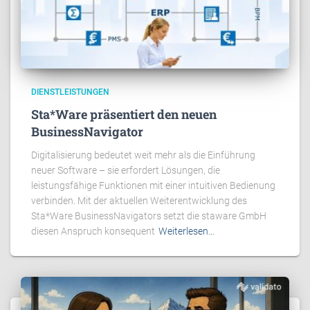
DIENSTLEISTUNGEN
Sta*Ware präsentiert den neuen
BusinessNavigator
Digitalisierung bedeutet weit mehr als die Einführung
neuer Software – sie erfordert Lösungen, die
leistungsfähige Funktionen mit einer intuitiven Bedienung
verbinden. Mit der aktuellen Weiterentwicklung des
Sta*Ware BusinessNavigators setzt die staware GmbH
diesen Anspruch konsequent
Weiterlesen…