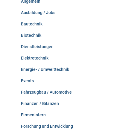
Allgemein
a
c
Ausbildung / Jobs
h
:
Bautechnik
Biotechnik
Dienstleistungen
Elektrotechnik
Energie- / Umwelttechnik
Events
Fahrzeugbau / Automotive
Finanzen / Bilanzen
Firmenintern
Forschung und Entwicklung