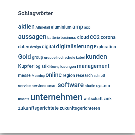
Schlagwörter
aktien
amp
aluminium
Altmetall
app
aussagen
cloud
CO2
corona
business
batterie
digitalisierung
digital
daten
Exploration
design
kunden
Gold
group
gruppe
hochschule
kabel
Kupfer
management
logistik
lösungen
lösung
online
messe
region
research
Messing
schrott
software
system
service
services
studie
smart
unternehmen
wirtschaft
zink
umsatz
zukunftsgerichtete
zukunftsgerichteten