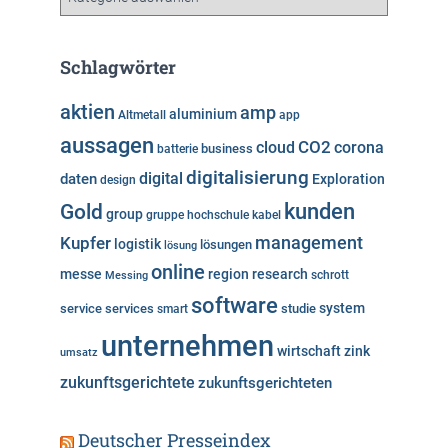
a
t
e
Schlagwörter
g
o
aktien
amp
aluminium
Altmetall
app
r
aussagen
i
cloud
CO2
corona
business
batterie
e
digitalisierung
digital
daten
Exploration
design
n
kunden
Gold
group
gruppe
hochschule
kabel
Kupfer
management
logistik
lösungen
lösung
online
messe
region
research
Messing
schrott
software
system
service
services
studie
smart
unternehmen
wirtschaft
zink
umsatz
zukunftsgerichtete
zukunftsgerichteten
Deutscher Presseindex