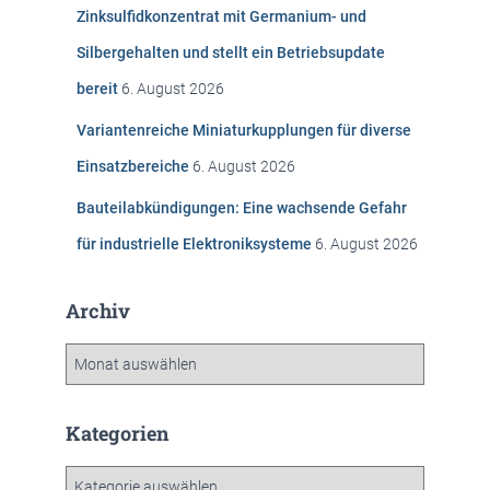
c
Zinksulfidkonzentrat mit Germanium- und
h
Silbergehalten und stellt ein Betriebsupdate
:
bereit
6. August 2026
Variantenreiche Miniaturkupplungen für diverse
Einsatzbereiche
6. August 2026
Bauteilabkündigungen: Eine wachsende Gefahr
für industrielle Elektroniksysteme
6. August 2026
Archiv
A
r
c
h
Kategorien
i
v
K