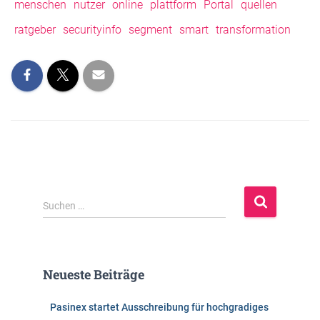
menschen
nutzer
online
plattform
Portal
quellen
ratgeber
securityinfo
segment
smart
transformation
S
Suchen …
u
c
h
e
Neueste Beiträge
n
n
Pasinex startet Ausschreibung für hochgradiges
a