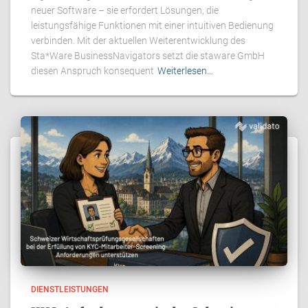
neuer Software – sie erfordert Lösungen, die
leistungsfähige Funktionen mit einer intuitiven Bedienung
verbinden. Mit der aktuellen Weiterentwicklung des
Sta*Ware BusinessNavigators setzt die staware GmbH
diesen Anspruch konsequent
Weiterlesen…
DIENSTLEISTUNGEN