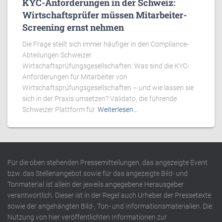
KYC-Anforderungen in der Schweiz:
Wirtschaftsprüfer müssen Mitarbeiter-
Screening ernst nehmen
Die Frage stellt sich immer häufiger in den Compliance-
Abteilungen Schweizer
Wirtschaftsprüfungsgesellschaften: Was sind die KYC-
Anforderungen für Mitarbeiter von
Wirtschaftsprüfungsgesellschaften – und wie lassen sie
sich in der Praxis umsetzen? Validato, die führende
Schweizer Plattform für
Weiterlesen…
Für die oben stehenden Pressemitteilungen, das angezeigte Event
bzw. das Stellenangebot sowie für das angezeigte Bild- und
Tonmaterial ist allein der jeweils angegebene Herausgeber
verantwortlich. Dieser ist in der Regel auch Urheber der Pressetexte
sowie der angehängten Bild-, Ton- und Informationsmaterialien. Die
Nutzung von hier veröffentlichten Informationen zur