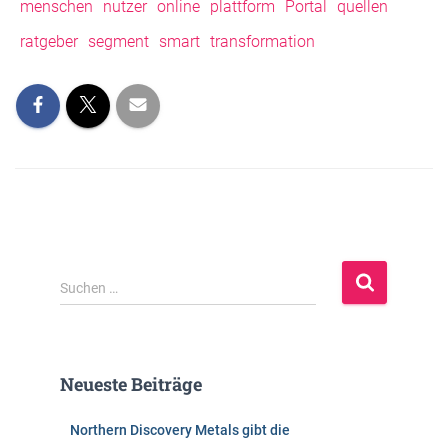
menschen
nutzer
online
plattform
Portal
quellen
ratgeber
segment
smart
transformation
S
Suchen …
u
c
h
e
Neueste Beiträge
n
n
Northern Discovery Metals gibt die
a