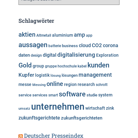
a
t
e
Schlagwörter
g
o
aktien
amp
aluminium
Altmetall
app
r
aussagen
i
cloud
CO2
corona
business
batterie
e
digitalisierung
digital
daten
Exploration
design
n
kunden
Gold
group
gruppe
hochschule
kabel
Kupfer
management
logistik
lösungen
lösung
online
messe
region
research
Messing
schrott
software
system
service
services
studie
smart
unternehmen
wirtschaft
zink
umsatz
zukunftsgerichtete
zukunftsgerichteten
Deutscher Presseindex