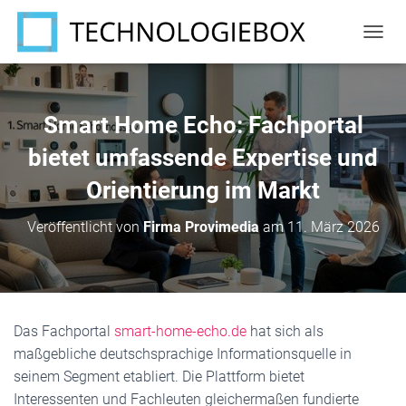
N
A
V
I
G
Smart Home Echo: Fachportal
A
T
bietet umfassende Expertise und
I
Orientierung im Markt
O
N
U
Veröffentlicht von
Firma Provimedia
am
11. März 2026
M
S
C
H
A
L
Das Fachportal
smart-home-echo.de
hat sich als
T
maßgebliche deutschsprachige Informationsquelle in
E
N
seinem Segment etabliert. Die Plattform bietet
Interessenten und Fachleuten gleichermaßen fundierte