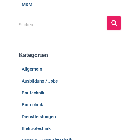
MDM
S
Suchen …
u
c
h
e
Kategorien
n
n
Allgemein
a
c
Ausbildung / Jobs
h
:
Bautechnik
Biotechnik
Dienstleistungen
Elektrotechnik