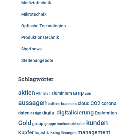
Medizintechnik
Mikrotechnik
Optische Technologien
Produktionstechnik
Shortnews
Stellenangebote
Schlagwörter
aktien
amp
aluminium
Altmetall
app
aussagen
cloud
CO2
corona
business
batterie
digitalisierung
digital
daten
Exploration
design
kunden
Gold
group
gruppe
hochschule
kabel
Kupfer
management
logistik
lösungen
lösung