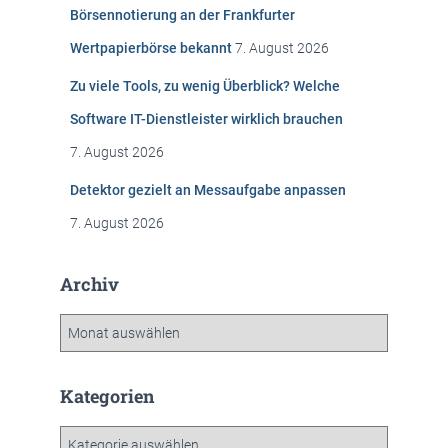
c
Börsennotierung an der Frankfurter
h
Wertpapierbörse bekannt
7. August 2026
:
Zu viele Tools, zu wenig Überblick? Welche
Software IT-Dienstleister wirklich brauchen
7. August 2026
Detektor gezielt an Messaufgabe anpassen
7. August 2026
Archiv
A
r
c
h
Kategorien
i
v
K