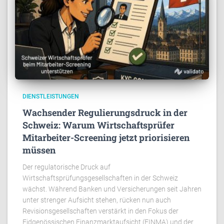
DIENSTLEISTUNGEN
Wachsender Regulierungsdruck in der
Schweiz: Warum Wirtschaftsprüfer
Mitarbeiter-Screening jetzt priorisieren
müssen
Der regulatorische Druck auf
Wirtschaftsprüfungsgesellschaften in der Schweiz
wächst. Während Banken und Versicherungen seit Jahren
unter strenger Aufsicht stehen, rücken nun auch
Revisionsgesellschaften verstärkt in den Fokus der
Eidgenössischen Finanzmarktaufsicht (FINMA) und der