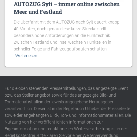
AUTOZUG Sylt – immer online zwischen
Meer und Festland
Die Überfahrt mit dem AUTOZUG nach Sylt dauert knapp
40 Minuten, doch genau diese kurze Strecke stellt
besonders hohe Anforderungen an die Funktechnik.
Zwischen Festland und Insel wechseln Funkzellen in
schneller Folge und Fahrzeugaufbauten schatten
Weiterlesen…
Für die oben stehenden Pressemitteilungen, das angezeigte Event
bzw. das Stellenangebot sowie für das angezeigte Bild- und
Tonmaterial ist allein der jeweils angegebene Herausgeber
verantwortlich. Dieser ist in der Regel auch Urheber der Pressetexte
sowie der angehängten Bild-, Ton- und Informationsmaterialien. Die
Nutzung von hier veröffentlichten Informationen zur
Eigeninformation und redaktionellen Weiterverarbeitung ist in der
Regel kostenfrei. Bitte klären Sie vor einer Weiterverwendung