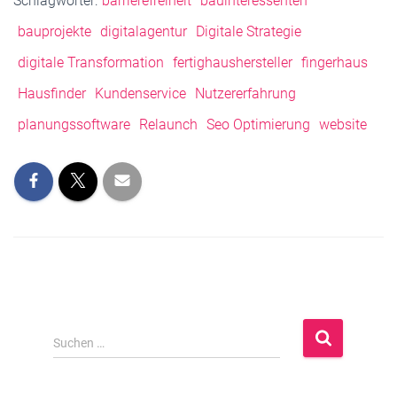
Schlagwörter:
barrierefreiheit
bauinteressenten
bauprojekte
digitalagentur
Digitale Strategie
digitale Transformation
fertighaushersteller
fingerhaus
Hausfinder
Kundenservice
Nutzererfahrung
planungssoftware
Relaunch
Seo Optimierung
website
S
Suchen …
u
c
h