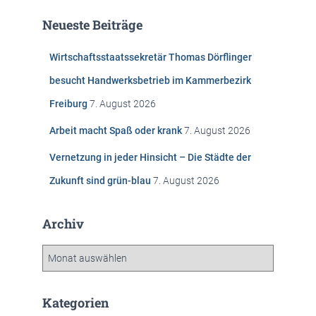
e
Neueste Beiträge
n
n
Wirtschaftsstaatssekretär Thomas Dörflinger
a
c
besucht Handwerksbetrieb im Kammerbezirk
h
Freiburg
7. August 2026
:
Arbeit macht Spaß oder krank
7. August 2026
Vernetzung in jeder Hinsicht – Die Städte der
Zukunft sind grün-blau
7. August 2026
Archiv
A
r
c
h
Kategorien
i