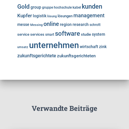
kunden
Gold
group
gruppe
hochschule
kabel
Kupfer
management
logistik
lösungen
lösung
online
messe
region
research
Messing
schrott
software
system
service
services
studie
smart
unternehmen
wirtschaft
zink
umsatz
zukunftsgerichtete
zukunftsgerichteten
Verwandte Beiträge