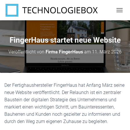
N
A
V
I
G
FingerHaus startet neue Website
A
T
Veröffentlicht von
Firma FingerHaus
am
11. März 2026
I
O
N
U
M
S
Der Fertighaushersteller FingerHaus hat Anfang März seine
C
neue Website veröffentlicht. Der Relaunch ist ein zentraler
H
A
Baustein der digitalen Strategie des Unternehmens und
L
markiert einen wichtigen Schritt, um Bauinteressenten,
T
Bauherren und Kunden noch gezielter zu informieren und
E
N
durch den Weg zum eigenen Zuhause zu begleiten.