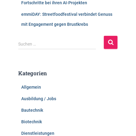
Fortschritte bei ihren AI-Projekten
emmiDAY: Streetfoodfestival verbindet Genuss
mit Engagement gegen Brustkrebs
S
Suchen …
u
c
h
e
Kategorien
n
n
Allgemein
a
c
Ausbildung / Jobs
h
:
Bautechnik
Biotechnik
Dienstleistungen