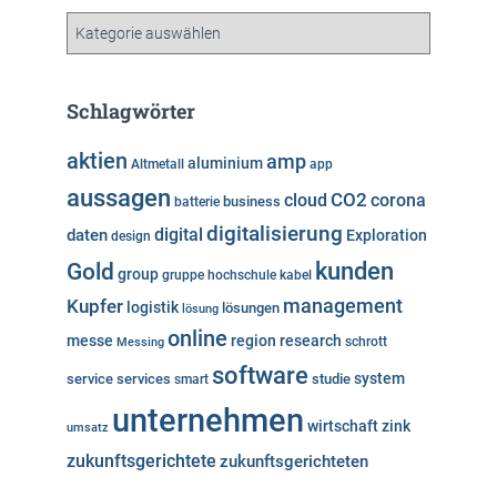
v
K
a
t
e
Schlagwörter
g
o
aktien
amp
aluminium
Altmetall
app
r
aussagen
i
cloud
CO2
corona
business
batterie
e
digitalisierung
digital
daten
Exploration
design
n
kunden
Gold
group
gruppe
hochschule
kabel
Kupfer
management
logistik
lösungen
lösung
online
messe
region
research
Messing
schrott
software
system
service
services
studie
smart
unternehmen
wirtschaft
zink
umsatz
zukunftsgerichtete
zukunftsgerichteten