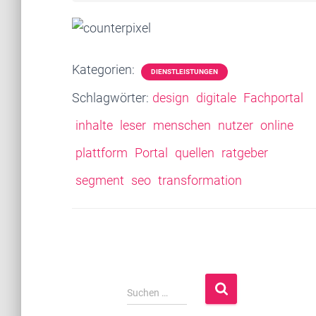
Kategorien:
DIENSTLEISTUNGEN
Schlagwörter:
design
digitale
Fachportal
inhalte
leser
menschen
nutzer
online
plattform
Portal
quellen
ratgeber
segment
seo
transformation
S
Suchen …
u