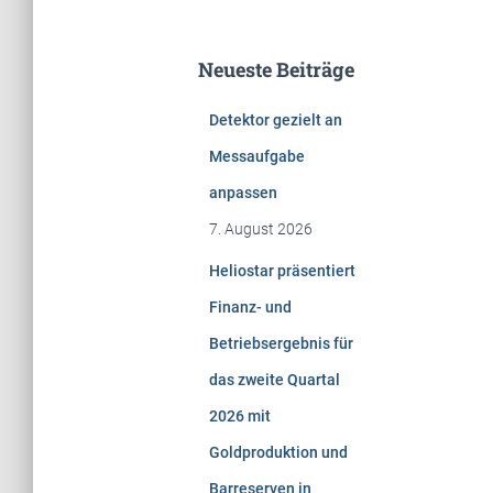
c
h
e
Neueste Beiträge
n
n
Detektor gezielt an
a
c
Messaufgabe
h
anpassen
:
7. August 2026
Heliostar präsentiert
Finanz- und
Betriebsergebnis für
das zweite Quartal
2026 mit
Goldproduktion und
Barreserven in