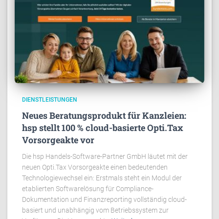
DIENSTLEISTUNGEN
Neues Beratungsprodukt für Kanzleien:
hsp stellt 100 % cloud-basierte Opti.Tax
Vorsorgeakte vor
Die hsp Handels-Software-Partner GmbH läutet mit der
neuen Opti.Tax Vorsorgeakte einen bedeutenden
Technologiewechsel ein: Erstmals steht ein Modul der
etablierten Softwarelösung für Compliance-
Dokumentation und Finanzreporting vollständig cloud-
basiert und unabhängig vom Betriebssystem zur