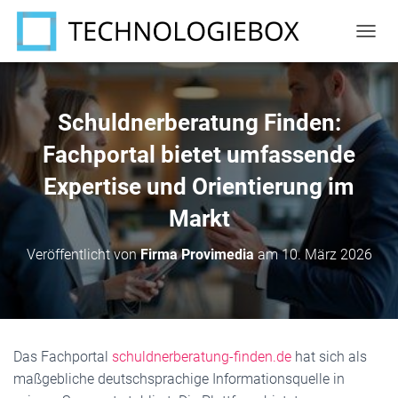
N
A
V
I
G
Schuldnerberatung Finden:
A
T
Fachportal bietet umfassende
I
Expertise und Orientierung im
O
N
Markt
U
M
S
Veröffentlicht von
Firma Provimedia
am
10. März 2026
C
H
A
L
T
E
Das Fachportal
schuldnerberatung-finden.de
hat sich als
N
maßgebliche deutschsprachige Informationsquelle in