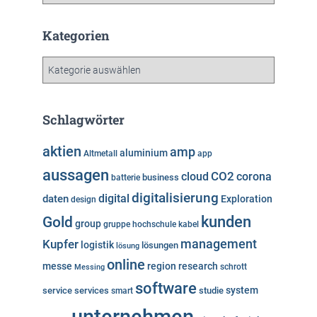
r
c
h
Kategorien
i
v
K
a
t
e
Schlagwörter
g
o
aktien
amp
aluminium
Altmetall
app
r
aussagen
i
cloud
CO2
corona
business
batterie
e
digitalisierung
digital
daten
Exploration
design
n
kunden
Gold
group
gruppe
hochschule
kabel
Kupfer
management
logistik
lösungen
lösung
online
messe
region
research
Messing
schrott
software
system
service
services
studie
smart