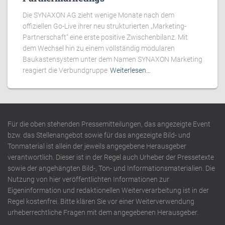
Die SYNAXON AG zieht wenige Monate nach dem
offiziellen Go-Live ihrer neu strukturierten „Marketing-
Partnerschaft“ eine erste positive Zwischenbilanz. Mit
dem Wechsel hin zu einem vollständig modularen
Baukastensystem unter dem Namen SYNAXON Marketing
reagiert die Verbundgruppe
Weiterlesen…
Für die oben stehenden Pressemitteilungen, das angezeigte Event
bzw. das Stellenangebot sowie für das angezeigte Bild- und
Tonmaterial ist allein der jeweils angegebene Herausgeber
verantwortlich. Dieser ist in der Regel auch Urheber der Pressetexte
sowie der angehängten Bild-, Ton- und Informationsmaterialien. Die
Nutzung von hier veröffentlichten Informationen zur
Eigeninformation und redaktionellen Weiterverarbeitung ist in der
Regel kostenfrei. Bitte klären Sie vor einer Weiterverwendung
urheberrechtliche Fragen mit dem angegebenen Herausgeber.