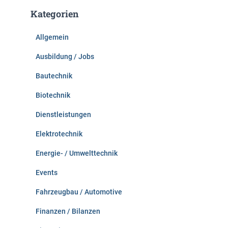
e
Kategorien
n
n
Allgemein
a
c
Ausbildung / Jobs
h
:
Bautechnik
Biotechnik
Dienstleistungen
Elektrotechnik
Energie- / Umwelttechnik
Events
Fahrzeugbau / Automotive
Finanzen / Bilanzen