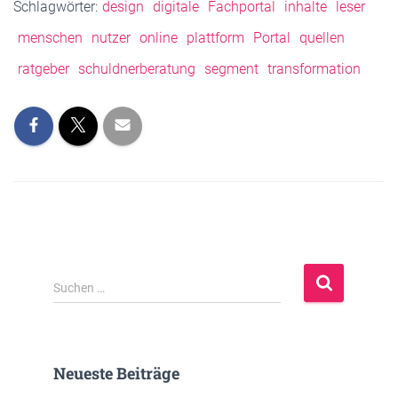
Schlagwörter:
design
digitale
Fachportal
inhalte
leser
menschen
nutzer
online
plattform
Portal
quellen
ratgeber
schuldnerberatung
segment
transformation
S
Suchen …
u
c
h
e
Neueste Beiträge
n