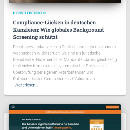
DIENSTLEISTUNGEN
Compliance-Lücken in deutschen
Kanzleien: Wie globales Background
Screening schützt
Rechtsanwaltskanzleien in Deutschland stehen vor einem
wachsenden Widerspruch: Sie sind als juristische
Dienstleister Hüter sensibler Mandantendaten, gleichzeitig
fehlt vielen Kanzleien ein systematischer Prozess zur
Überprüfung der eigenen Mitarbeitenden und
Drittdienstleister. Genau hier setzt Validato an
Weiterlesen…