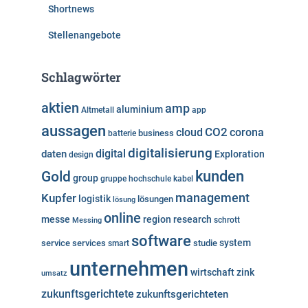
Shortnews
Stellenangebote
Schlagwörter
aktien
amp
aluminium
Altmetall
app
aussagen
cloud
CO2
corona
business
batterie
digitalisierung
digital
daten
Exploration
design
kunden
Gold
group
gruppe
hochschule
kabel
Kupfer
management
logistik
lösungen
lösung
online
messe
region
research
Messing
schrott
software
system
service
services
studie
smart
unternehmen
wirtschaft
zink
umsatz
zukunftsgerichtete
zukunftsgerichteten