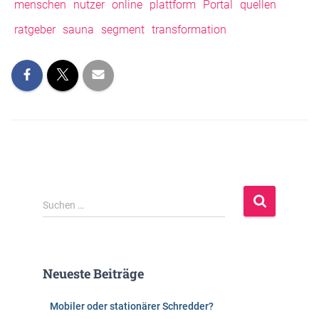
menschen
nutzer
online
plattform
Portal
quellen
ratgeber
sauna
segment
transformation
S
Suchen …
u
c
h
e
Neueste Beiträge
n
n
Mobiler oder stationärer Schredder?
a