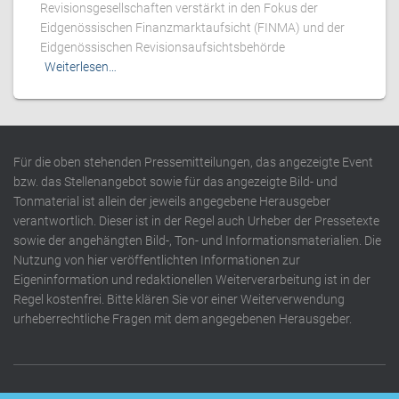
Revisionsgesellschaften verstärkt in den Fokus der
Eidgenössischen Finanzmarktaufsicht (FINMA) und der
Eidgenössischen Revisionsaufsichtsbehörde
Weiterlesen…
Für die oben stehenden Pressemitteilungen, das angezeigte Event
bzw. das Stellenangebot sowie für das angezeigte Bild- und
Tonmaterial ist allein der jeweils angegebene Herausgeber
verantwortlich. Dieser ist in der Regel auch Urheber der Pressetexte
sowie der angehängten Bild-, Ton- und Informationsmaterialien. Die
Nutzung von hier veröffentlichten Informationen zur
Eigeninformation und redaktionellen Weiterverarbeitung ist in der
Regel kostenfrei. Bitte klären Sie vor einer Weiterverwendung
urheberrechtliche Fragen mit dem angegebenen Herausgeber.