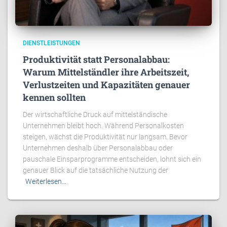
DIENSTLEISTUNGEN
Produktivität statt Personalabbau:
Warum Mittelständler ihre Arbeitszeit,
Verlustzeiten und Kapazitäten genauer
kennen sollten
Der wirtschaftliche Druck auf mittelständische
Unternehmen bleibt hoch. Während Personalkosten
steigen, wächst die Produktivität nur langsam. Bevor
Unternehmen deshalb über Personalabbau oder
pauschale Einsparprogramme entscheiden, lohnt sich ein
genauer Blick auf die tatsächliche Nutzung der
Weiterlesen…