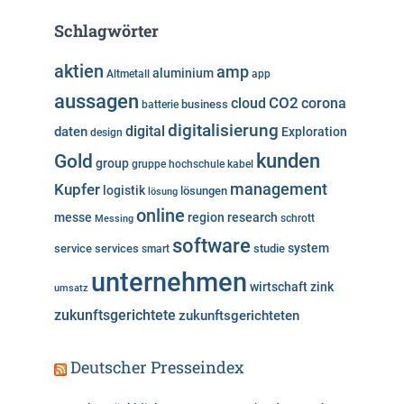
e
Schlagwörter
g
o
aktien
amp
aluminium
Altmetall
app
r
aussagen
i
cloud
CO2
corona
business
batterie
e
digitalisierung
digital
daten
Exploration
design
n
kunden
Gold
group
gruppe
hochschule
kabel
Kupfer
management
logistik
lösungen
lösung
online
messe
region
research
Messing
schrott
software
system
service
services
studie
smart
unternehmen
wirtschaft
zink
umsatz
zukunftsgerichtete
zukunftsgerichteten
Deutscher Presseindex