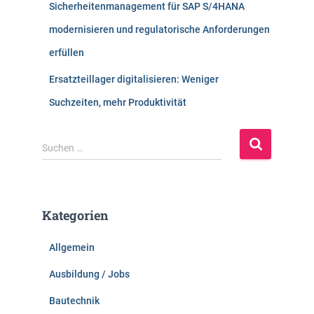
Sicherheitenmanagement für SAP S/4HANA
modernisieren und regulatorische Anforderungen
erfüllen
Ersatzteillager digitalisieren: Weniger
Suchzeiten, mehr Produktivität
S
Suchen …
u
c
h
e
Kategorien
n
n
Allgemein
a
c
Ausbildung / Jobs
h
:
Bautechnik