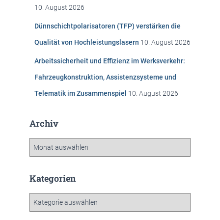
c
10. August 2026
h
:
Dünnschichtpolarisatoren (TFP) verstärken die
Qualität von Hochleistungslasern
10. August 2026
Arbeitssicherheit und Effizienz im Werksverkehr:
Fahrzeugkonstruktion, Assistenzsysteme und
Telematik im Zusammenspiel
10. August 2026
Archiv
A
r
c
h
Kategorien
i
v
K
a
t