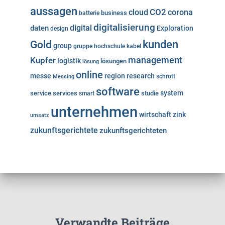
aussagen
cloud
CO2
corona
business
batterie
digitalisierung
digital
daten
Exploration
design
kunden
Gold
group
gruppe
hochschule
kabel
Kupfer
management
logistik
lösungen
lösung
online
messe
region
research
Messing
schrott
software
system
service
services
studie
smart
unternehmen
wirtschaft
zink
umsatz
zukunftsgerichtete
zukunftsgerichteten
Verwandte Beiträge