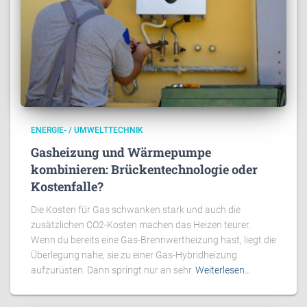
ENERGIE- / UMWELTTECHNIK
Gasheizung und Wärmepumpe
kombinieren: Brückentechnologie oder
Kostenfalle?
Die Kosten für Gas schwanken stark und auch die
zusätzlichen CO2-Kosten machen das Heizen teurer.
Wenn du bereits eine Gas-Brennwertheizung hast, liegt die
Überlegung nahe, sie zu einer Gas-Hybridheizung
aufzurüsten. Dann springt nur an sehr
Weiterlesen…