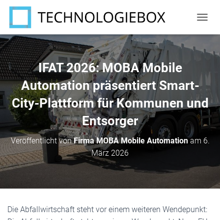
N
A
V
I
G
IFAT 2026: MOBA Mobile
A
T
Automation präsentiert Smart-
I
City-Plattform für Kommunen und
O
N
Entsorger
U
M
S
Veröffentlicht von
Firma MOBA Mobile Automation
am
6.
C
März 2026
H
A
L
T
E
N
Die Abfallwirtschaft steht vor einem weiteren Wendepunkt: