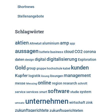
Shortnews
Stellenangebote
Schlagwörter
aktien
amp
aluminium
Altmetall
app
aussagen
cloud
CO2
corona
business
batterie
digitalisierung
digital
daten
Exploration
design
kunden
Gold
group
gruppe
hochschule
kabel
Kupfer
management
logistik
lösungen
lösung
online
messe
region
research
Messing
schrott
software
system
service
services
studie
smart
unternehmen
wirtschaft
zink
umsatz
zukunftsgerichtete
zukunftsgerichteten