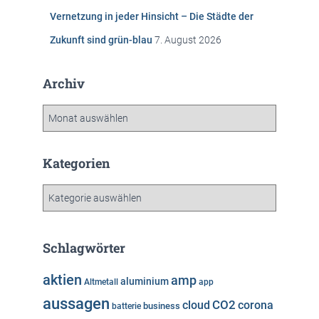
Vernetzung in jeder Hinsicht – Die Städte der
Zukunft sind grün-blau
7. August 2026
Archiv
A
r
c
h
Kategorien
i
v
K
a
t
e
Schlagwörter
g
o
aktien
amp
aluminium
Altmetall
app
r
aussagen
i
cloud
CO2
corona
business
batterie
e