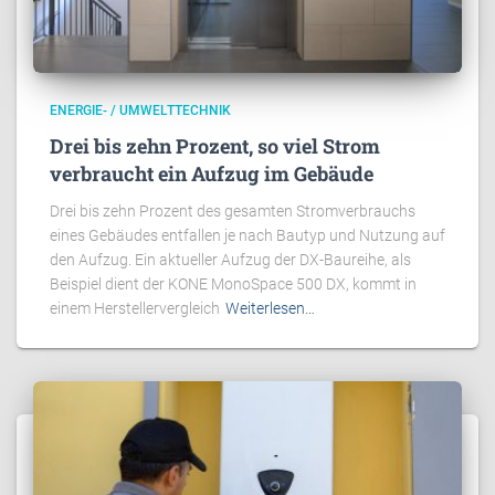
ENERGIE- / UMWELTTECHNIK
Drei bis zehn Prozent, so viel Strom
verbraucht ein Aufzug im Gebäude
Drei bis zehn Prozent des gesamten Stromverbrauchs
eines Gebäudes entfallen je nach Bautyp und Nutzung auf
den Aufzug. Ein aktueller Aufzug der DX-Baureihe, als
Beispiel dient der KONE MonoSpace 500 DX, kommt in
einem Herstellervergleich
Weiterlesen…