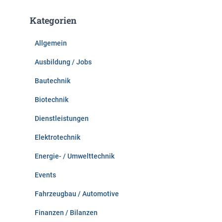
h
e
Kategorien
n
n
Allgemein
a
c
Ausbildung / Jobs
h
:
Bautechnik
Biotechnik
Dienstleistungen
Elektrotechnik
Energie- / Umwelttechnik
Events
Fahrzeugbau / Automotive
Finanzen / Bilanzen