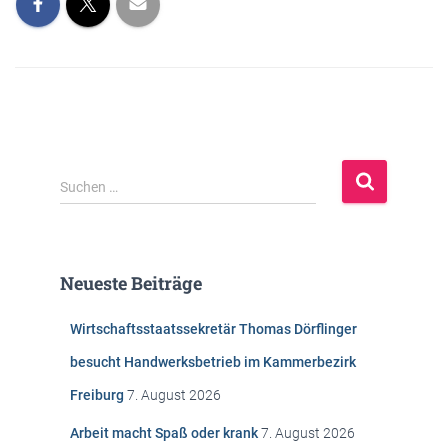
S
Suchen …
u
c
h
e
Neueste Beiträge
n
n
Wirtschaftsstaatssekretär Thomas Dörflinger
a
c
besucht Handwerksbetrieb im Kammerbezirk
h
Freiburg
7. August 2026
:
Arbeit macht Spaß oder krank
7. August 2026