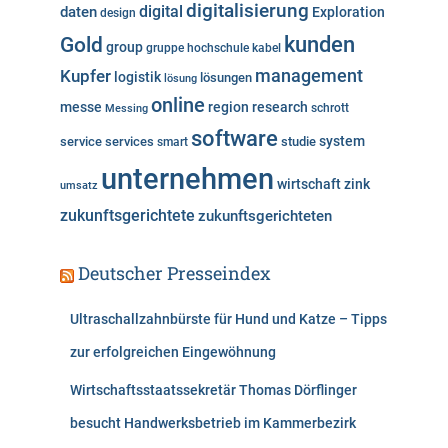
digitalisierung
digital
daten
Exploration
design
n
kunden
Gold
group
gruppe
hochschule
kabel
Kupfer
management
logistik
lösungen
lösung
online
messe
region
research
Messing
schrott
software
system
service
services
studie
smart
unternehmen
wirtschaft
zink
umsatz
zukunftsgerichtete
zukunftsgerichteten
Deutscher Presseindex
Ultraschallzahnbürste für Hund und Katze – Tipps
zur erfolgreichen Eingewöhnung
Wirtschaftsstaatssekretär Thomas Dörflinger
besucht Handwerksbetrieb im Kammerbezirk