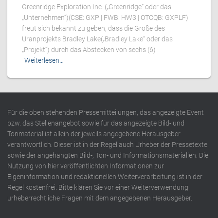
Greenridge Exploration Inc. („Greenridge“ oder das
„Unternehmen“)(CSE: GXP | FWB: HW3 | OTCQB: GXPLF)
freut sich bekannt zu geben, dass die Größe des
Uranprojekts Bradley Lake(„Bradley Lake“ oder das
„Projekt“) durch das Abstecken von sechs (6)
Weiterlesen…
Für die oben stehenden Pressemitteilungen, das angezeigte Event
bzw. das Stellenangebot sowie für das angezeigte Bild- und
Tonmaterial ist allein der jeweils angegebene Herausgeber
verantwortlich. Dieser ist in der Regel auch Urheber der Pressetexte
sowie der angehängten Bild-, Ton- und Informationsmaterialien. Die
Nutzung von hier veröffentlichten Informationen zur
Eigeninformation und redaktionellen Weiterverarbeitung ist in der
Regel kostenfrei. Bitte klären Sie vor einer Weiterverwendung
urheberrechtliche Fragen mit dem angegebenen Herausgeber.