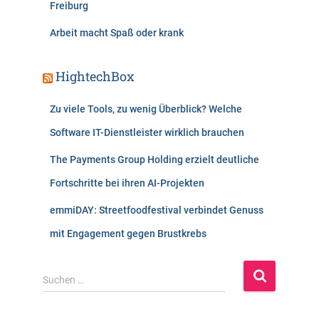
Freiburg
Arbeit macht Spaß oder krank
HightechBox
Zu viele Tools, zu wenig Überblick? Welche
Software IT-Dienstleister wirklich brauchen
The Payments Group Holding erzielt deutliche
Fortschritte bei ihren AI-Projekten
emmiDAY: Streetfoodfestival verbindet Genuss
mit Engagement gegen Brustkrebs
S
Suchen …
u
c