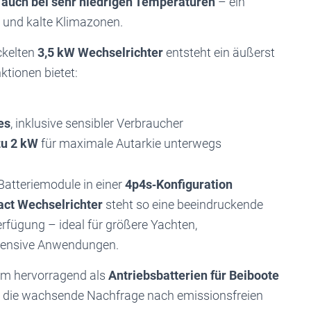
auch bei sehr niedrigen Temperaturen
– ein
e und kalte Klimazonen.
ckelten
3,5 kW Wechselrichter
entsteht ein äußerst
ktionen bietet:
es
, inklusive sensibler Verbraucher
zu 2 kW
für maximale Autarkie unterwegs
Batteriemodule in einer
4p4s‑Konfiguration
ct Wechselrichter
steht so eine beeindruckende
rfügung – ideal für größere Yachten,
ntensive Anwendungen.
em hervorragend als
Antriebsbatterien für Beiboote
 die wachsende Nachfrage nach emissionsfreien