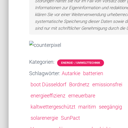
Störungen haftet sie nur im Fall von Vorsatz oder 
Informationen zur Eigeninformation und redaktionel
klären Sie vor einer Weiterverwendung urheberre
systematische Speicherung dieser Daten sowie d
sind nur mit schriftlicher Genehmigung durch di
Kategorien:
ENERGIE- / UMWELTTECHNIK
Schlagwörter:
Autarkie
batterien
boot Düsseldorf
Bordnetz
emissionsfrei
energieeffizienz
erneuerbare
kaltwettergeschützt
maritim
seegängig
solarenergie
SunPact