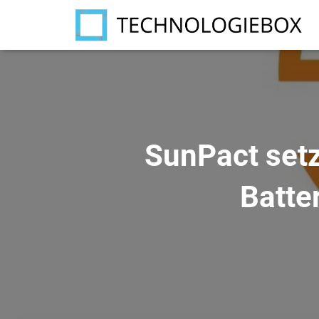
SunPact setz
Batte