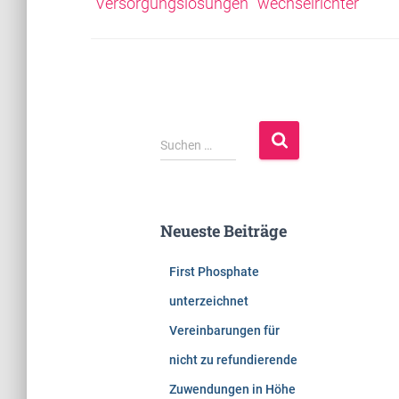
Versorgungslösungen
wechselrichter
S
Suchen …
u
c
h
e
Neueste Beiträge
n
n
First Phosphate
a
c
unterzeichnet
h
Vereinbarungen für
:
nicht zu refundierende
Zuwendungen in Höhe