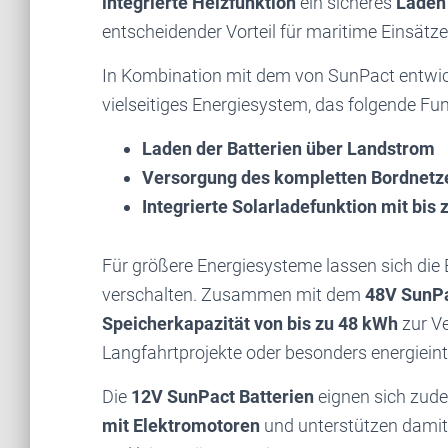
integrierte Heizfunktion
ein sicheres
Laden 
entscheidender Vorteil für maritime Einsätz
In Kombination mit dem von SunPact entwi
vielseitiges Energiesystem, das folgende Fun
Laden der Batterien über Landstrom
Versorgung des kompletten Bordnetz
Integrierte Solarladefunktion mit bis 
Für größere Energiesysteme lassen sich die 
verschalten. Zusammen mit dem
48V SunPa
Speicherkapazität von bis zu 48 kWh
zur Ve
Langfahrtprojekte oder besonders energiei
Die
12V SunPact Batterien
eignen sich zud
mit Elektromotoren
und unterstützen damit