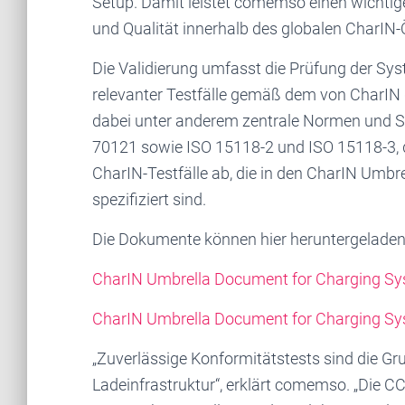
Setup. Damit leistet comemso einen wichtigen
und Qualität innerhalb des globalen CharIN
Die Validierung umfasst die Prüfung der Sy
relevanter Testfälle gemäß dem von CharIN 
dabei unter anderem zentrale Normen und S
70121 sowie ISO 15118-2 und ISO 15118-3, d
CharIN-Testfälle ab, die in den CharIN Umb
spezifiziert sind.
Die Dokumente können hier heruntergeladen
CharIN Umbrella Document for Charging S
CharIN Umbrella Document for Charging S
„Zuverlässige Konformitätstests sind die Gr
Ladeinfrastruktur“, erklärt comemso. „Die C