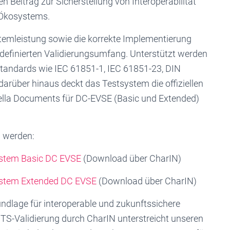
 Beitrag zur Sicherstellung von Interoperabilität
-Ökosystems.
stemleistung sowie die korrekte Implementierung
definierten Validierungsumfang. Unterstützt werden
tandards wie IEC 61851-1, IEC 61851-23, DIN
arüber hinaus deckt das Testsystem die offiziellen
rella Documents für DC-EVSE (Basic und Extended)
 werden:
ystem Basic DC EVSE
(Download über CharIN)
ystem Extended DC EVSE
(Download über CharIN)
undlage für interoperable und zukunftssichere
CTS-Validierung durch CharIN unterstreicht unseren