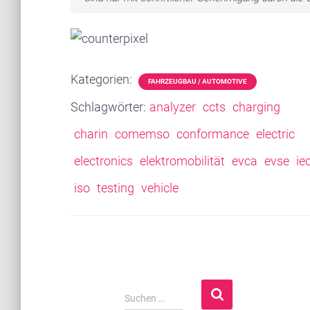
Kategorien:
FAHRZEUGBAU / AUTOMOTIVE
Schlagwörter:
analyzer
ccts
charging
charin
comemso
conformance
electric
electronics
elektromobilität
evca
evse
ie
iso
testing
vehicle
S
Suchen …
u