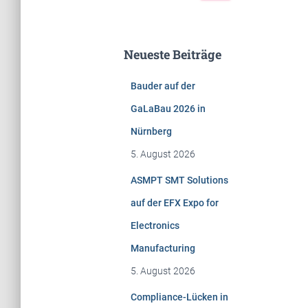
c
h
e
Neueste Beiträge
n
n
Bauder auf der
a
c
GaLaBau 2026 in
h
Nürnberg
:
5. August 2026
ASMPT SMT Solutions
auf der EFX Expo for
Electronics
Manufacturing
5. August 2026
Compliance-Lücken in