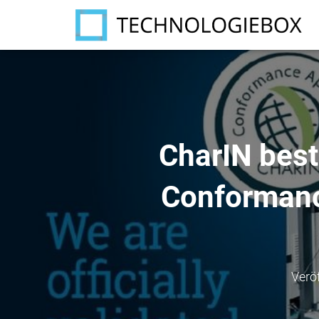
CharIN best
Conformanc
Verö