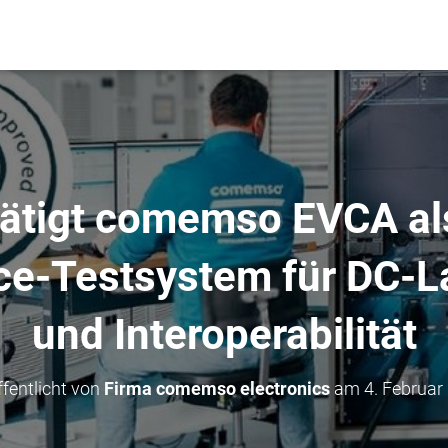
ätigt comemso EVCA als
e-Testsystem für DC-
und Interoperabilität
ffentlicht von
Firma comemso electronics
am
4. Februar