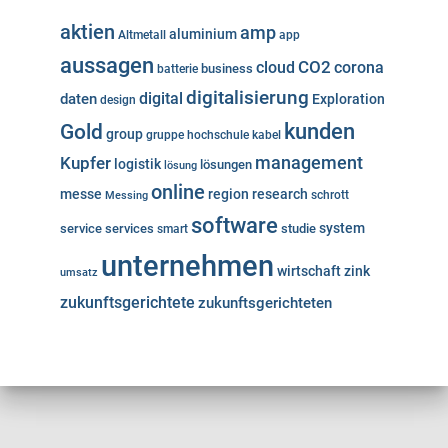
aktien
amp
aluminium
Altmetall
app
aussagen
cloud
CO2
corona
business
batterie
digitalisierung
digital
daten
Exploration
design
kunden
Gold
group
gruppe
hochschule
kabel
Kupfer
management
logistik
lösungen
lösung
online
messe
region
research
Messing
schrott
software
system
service
services
studie
smart
unternehmen
wirtschaft
zink
umsatz
zukunftsgerichtete
zukunftsgerichteten