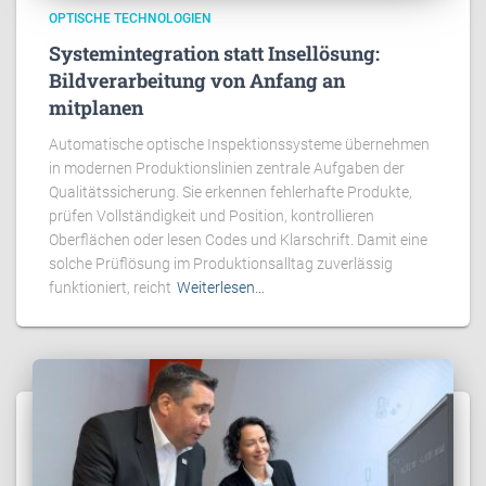
OPTISCHE TECHNOLOGIEN
Systemintegration statt Insellösung:
Bildverarbeitung von Anfang an
mitplanen
Automatische optische Inspektionssysteme übernehmen
in modernen Produktionslinien zentrale Aufgaben der
Qualitätssicherung. Sie erkennen fehlerhafte Produkte,
prüfen Vollständigkeit und Position, kontrollieren
Oberflächen oder lesen Codes und Klarschrift. Damit eine
solche Prüflösung im Produktionsalltag zuverlässig
funktioniert, reicht
Weiterlesen…