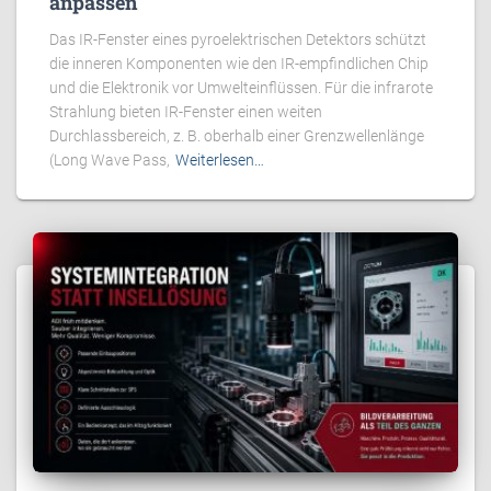
anpassen
Das IR-Fenster eines pyroelektrischen Detektors schützt
die inneren Komponenten wie den IR-empfindlichen Chip
und die Elektronik vor Umwelteinflüssen. Für die infrarote
Strahlung bieten IR-Fenster einen weiten
Durchlassbereich, z. B. oberhalb einer Grenzwellenlänge
(Long Wave Pass,
Weiterlesen…