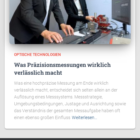
OPTISCHE TECHNOLOGIEN
Was Präzisionsmessungen wirklich
verlässlich macht
Was eine hochpräzise Messung am Ende wirklich
verlässlich macht, entscheidet sich selten allein an der
Auflösung eines Messsystems. Messstrategie,
Umgebungsbedingungen, Justage und Ausrichtung sowie
das Verständnis der gesamten Messaufgabe haben oft
einen ebenso großen Einfluss
Weiterlesen…