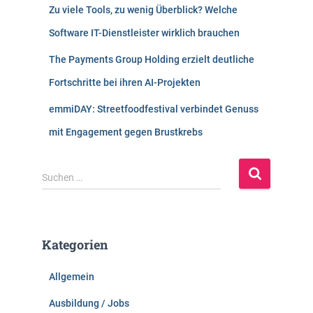
Zu viele Tools, zu wenig Überblick? Welche
Software IT-Dienstleister wirklich brauchen
The Payments Group Holding erzielt deutliche
Fortschritte bei ihren AI-Projekten
emmiDAY: Streetfoodfestival verbindet Genuss
mit Engagement gegen Brustkrebs
S
Suchen …
u
c
h
e
Kategorien
n
n
Allgemein
a
c
Ausbildung / Jobs
h