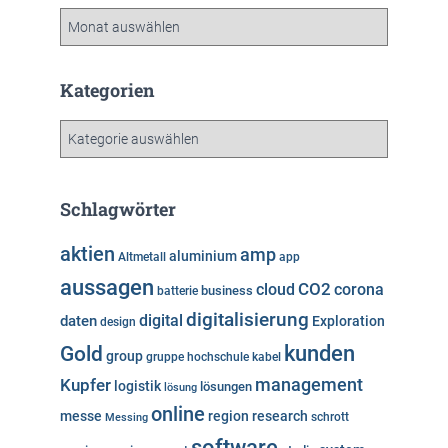
A
r
c
h
Kategorien
i
v
K
a
t
e
Schlagwörter
g
o
aktien
amp
aluminium
Altmetall
app
r
aussagen
i
cloud
CO2
corona
business
batterie
e
digitalisierung
digital
daten
Exploration
design
n
kunden
Gold
group
gruppe
hochschule
kabel
Kupfer
management
logistik
lösungen
lösung
online
messe
region
research
Messing
schrott
software