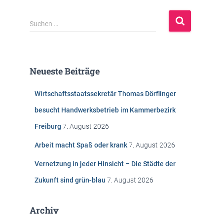
S
Suchen …
u
c
h
e
Neueste Beiträge
n
n
Wirtschaftsstaatssekretär Thomas Dörflinger
a
c
besucht Handwerksbetrieb im Kammerbezirk
h
Freiburg
7. August 2026
:
Arbeit macht Spaß oder krank
7. August 2026
Vernetzung in jeder Hinsicht – Die Städte der
Zukunft sind grün-blau
7. August 2026
Archiv