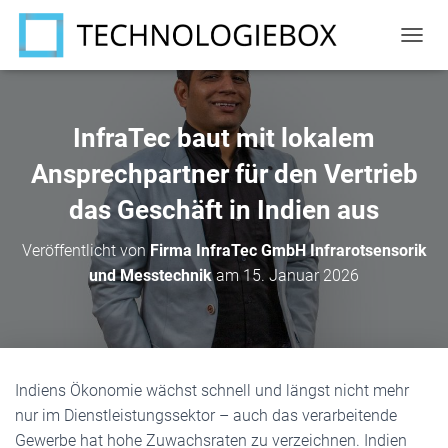
N
A
V
I
G
InfraTec baut mit lokalem
A
T
Ansprechpartner für den Vertrieb
I
das Geschäft in Indien aus
O
N
U
Veröffentlicht von
Firma InfraTec GmbH Infrarotsensorik
M
und Messtechnik
am
15. Januar 2026
S
C
H
A
L
T
Indiens Ökonomie wächst schnell und längst nicht mehr
E
N
nur im Dienstleistungssektor – auch das verarbeitende
Gewerbe hat hohe Zuwachsraten zu verzeichnen. Indien