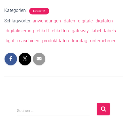
Kategorien:
LOGISTIK
Schlagwörter:
anwendungen
daten
digitale
digitalen
digitalisierung
etikett
etiketten
gateway
label
labels
light
maschinen
produktdaten
tronitag
unternehmen
S
Suchen …
u
c