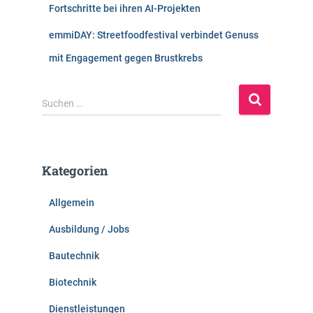
Fortschritte bei ihren AI-Projekten
emmiDAY: Streetfoodfestival verbindet Genuss
mit Engagement gegen Brustkrebs
S
Suchen …
u
c
h
e
Kategorien
n
n
Allgemein
a
c
Ausbildung / Jobs
h
:
Bautechnik
Biotechnik
Dienstleistungen