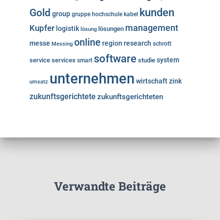
kunden
Gold
group
gruppe
hochschule
kabel
Kupfer
management
logistik
lösungen
lösung
online
messe
region
research
Messing
schrott
software
system
service
services
studie
smart
unternehmen
wirtschaft
zink
umsatz
zukunftsgerichtete
zukunftsgerichteten
Verwandte Beiträge