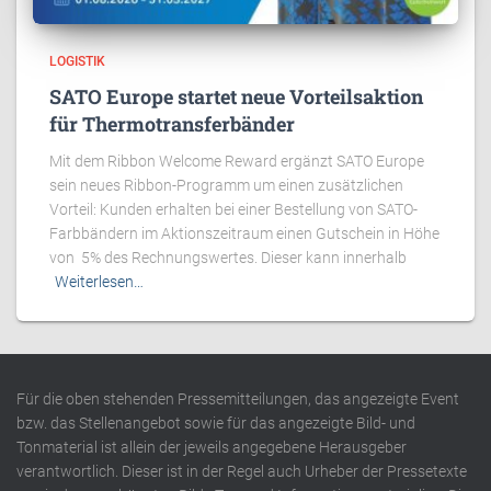
LOGISTIK
SATO Europe startet neue Vorteilsaktion
für Thermotransferbänder
Mit dem Ribbon Welcome Reward ergänzt SATO Europe
sein neues Ribbon-Programm um einen zusätzlichen
Vorteil: Kunden erhalten bei einer Bestellung von SATO-
Farbbändern im Aktionszeitraum einen Gutschein in Höhe
von 5% des Rechnungswertes. Dieser kann innerhalb
Weiterlesen…
Für die oben stehenden Pressemitteilungen, das angezeigte Event
bzw. das Stellenangebot sowie für das angezeigte Bild- und
Tonmaterial ist allein der jeweils angegebene Herausgeber
verantwortlich. Dieser ist in der Regel auch Urheber der Pressetexte