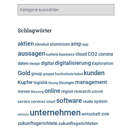
i
v
K
a
t
e
Schlagwörter
g
o
aktien
amp
aluminium
Altmetall
app
r
aussagen
i
cloud
CO2
corona
business
batterie
e
digitalisierung
digital
daten
Exploration
design
n
kunden
Gold
group
gruppe
hochschule
kabel
Kupfer
management
logistik
lösungen
lösung
online
messe
region
research
Messing
schrott
software
system
service
services
studie
smart
unternehmen
wirtschaft
zink
umsatz
zukunftsgerichtete
zukunftsgerichteten