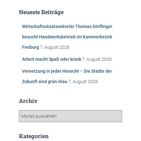
h
e
Neueste Beiträge
n
n
Wirtschaftsstaatssekretär Thomas Dörflinger
a
c
besucht Handwerksbetrieb im Kammerbezirk
h
Freiburg
7. August 2026
:
Arbeit macht Spaß oder krank
7. August 2026
Vernetzung in jeder Hinsicht – Die Städte der
Zukunft sind grün-blau
7. August 2026
Archiv
A
r
c
h
Kategorien