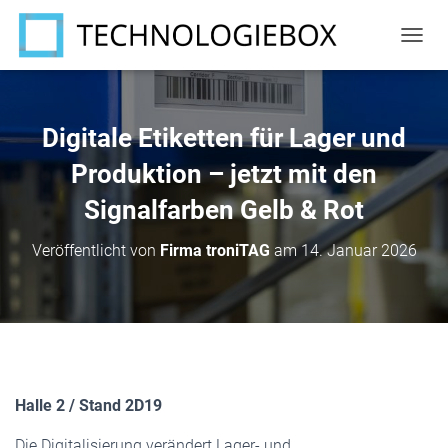
N
A
V
I
G
Digitale Etiketten für Lager und
A
T
Produktion – jetzt mit den
I
Signalfarben Gelb & Rot
O
N
U
Veröffentlicht von
Firma troniTAG
am
14. Januar 2026
M
S
C
H
A
L
T
E
Halle 2 / Stand 2D19
N
Die Digitalisierung verändert Lager- und