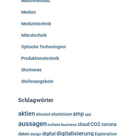
Maschinenbau
Medien
Medizintechnik
Mikrotechnik
Optische Technologien
Produktionstechnik
Shortnews
Stellenangebote
Schlagwörter
aktien
amp
aluminium
Altmetall
app
aussagen
cloud
CO2
corona
business
batterie
digitalisierung
digital
daten
Exploration
design