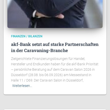
FINANZEN / BILANZEN
akf-Bank setzt auf starke Partnerschaften
in der Caravaning-Branche
Zielgerichtete Finanzierungslösungen für Handel,
Hersteller und Endkunden haben für die akf-Bank Priorität
– persönliche Beratung auf dem Caravan Salon 2026 in
Düsseldorf (28.08. bis 06.09.2026) am Messestand in
Halle 11 / D69. Der Caravan Salon in Düsseldorf,
Weiterlesen…