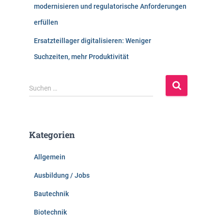
modernisieren und regulatorische Anforderungen
erfüllen
Ersatzteillager digitalisieren: Weniger
Suchzeiten, mehr Produktivität
S
Suchen …
u
c
h
e
Kategorien
n
n
Allgemein
a
c
Ausbildung / Jobs
h
:
Bautechnik
Biotechnik