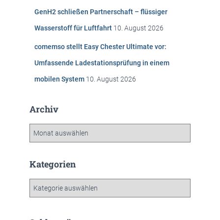
GenH2 schließen Partnerschaft – flüssiger
Wasserstoff für Luftfahrt
10. August 2026
comemso stellt Easy Chester Ultimate vor:
Umfassende Ladestationsprüfung in einem
mobilen System
10. August 2026
Archiv
A
r
c
h
Kategorien
i
v
K
a
t
e