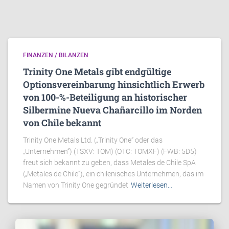
FINANZEN / BILANZEN
Trinity One Metals gibt endgültige
Optionsvereinbarung hinsichtlich Erwerb
von 100-%-Beteiligung an historischer
Silbermine Nueva Chañarcillo im Norden
von Chile bekannt
Trinity One Metals Ltd. („Trinity One“ oder das
„Unternehmen“) (TSXV: TOM) (OTC: TOMXF) (FWB: 5D5)
freut sich bekannt zu geben, dass Metales de Chile SpA
(„Metales de Chile“), ein chilenisches Unternehmen, das im
Namen von Trinity One gegründet
Weiterlesen…