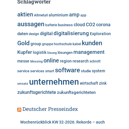
Schlagwörter
g
o
aktien
amp
aluminium
Altmetall
app
r
aussagen
i
cloud
CO2
corona
business
batterie
e
digitalisierung
digital
daten
Exploration
design
n
kunden
Gold
group
gruppe
hochschule
kabel
Kupfer
management
logistik
lösungen
lösung
online
messe
region
research
Messing
schrott
software
system
service
services
studie
smart
unternehmen
wirtschaft
zink
umsatz
zukunftsgerichtete
zukunftsgerichteten
Deutscher Presseindex
Wochenrückblick KW 32-2026: Rekorde – auch