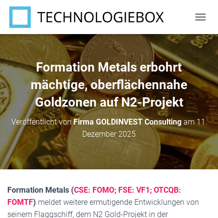
N
A
V
I
G
Formation Metals erbohrt
A
T
mächtige, oberflächennahe
I
Goldzonen auf N2-Projekt
O
N
U
Veröffentlicht von
Firma GOLDINVEST Consulting
am
11.
M
Dezember 2025
S
C
H
A
L
T
Formation Metals (
CSE: FOMO; FSE: VF1; OTCQB:
E
N
FOMTF
)
meldet weitere ermutigende Entwicklungen von
seinem Flaggschiff, dem N2 Gold-Projekt in der