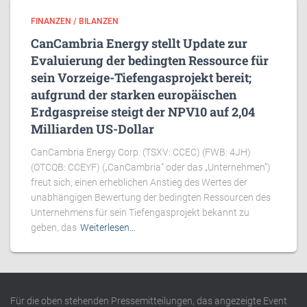
FINANZEN / BILANZEN
CanCambria Energy stellt Update zur
Evaluierung der bedingten Ressource für
sein Vorzeige-Tiefengasprojekt bereit;
aufgrund der starken europäischen
Erdgaspreise steigt der NPV10 auf 2,04
Milliarden US-Dollar
CanCambria Energy Corp. (TSXV: CCEC) (FWB: 4JH)
(OTCQB: CCEYF) („CanCambria“ oder das „Unternehmen“)
freut sich, einen erheblichen Anstieg des Wertes der
unabhängigen Bewertung der bedingten Ressourcen des
Unternehmens für sein Tiefengasprojekt bekannt zu
geben, das
Weiterlesen…
Für die oben stehenden Pressemitteilungen, das angezeigte Event