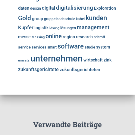
digitalisierung
digital
daten
Exploration
design
kunden
Gold
group
gruppe
hochschule
kabel
Kupfer
management
logistik
lösungen
lösung
online
messe
region
research
Messing
schrott
software
system
service
services
studie
smart
unternehmen
wirtschaft
zink
umsatz
zukunftsgerichtete
zukunftsgerichteten
Verwandte Beiträge