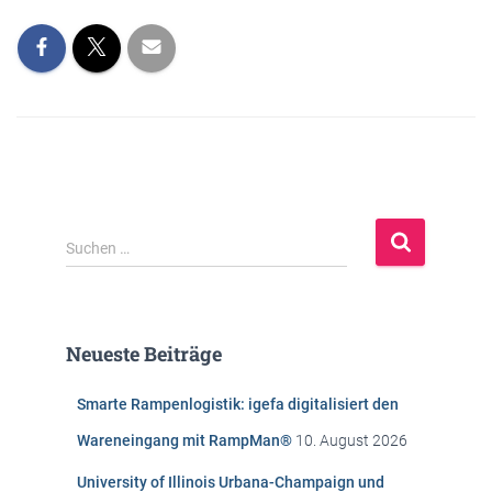
S
Suchen …
u
c
h
e
Neueste Beiträge
n
n
Smarte Rampenlogistik: igefa digitalisiert den
a
c
Wareneingang mit RampMan®
10. August 2026
h
:
University of Illinois Urbana-Champaign und