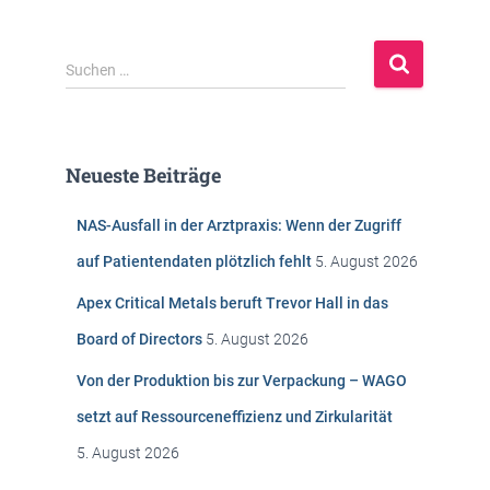
S
Suchen …
u
c
h
e
Neueste Beiträge
n
n
NAS-Ausfall in der Arztpraxis: Wenn der Zugriff
a
c
auf Patientendaten plötzlich fehlt
5. August 2026
h
:
Apex Critical Metals beruft Trevor Hall in das
Board of Directors
5. August 2026
Von der Produktion bis zur Verpackung – WAGO
setzt auf Ressourceneffizienz und Zirkularität
5. August 2026