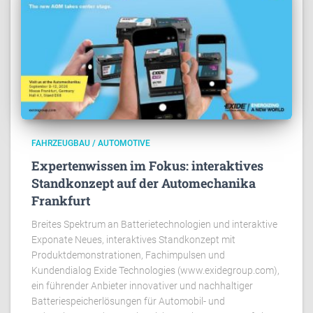
FAHRZEUGBAU / AUTOMOTIVE
Expertenwissen im Fokus: interaktives
Standkonzept auf der Automechanika
Frankfurt
Breites Spektrum an Batterietechnologien und interaktive
Exponate Neues, interaktives Standkonzept mit
Produktdemonstrationen, Fachimpulsen und
Kundendialog Exide Technologies (www.exidegroup.com),
ein führender Anbieter innovativer und nachhaltiger
Batteriespeicherlösungen für Automobil- und