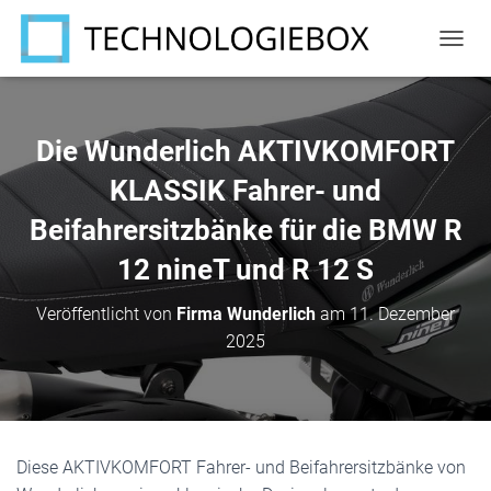
N
A
V
I
G
Die Wunderlich AKTIVKOMFORT
A
T
KLASSIK Fahrer- und
I
Beifahrersitzbänke für die BMW R
O
N
12 nineT und R 12 S
U
M
S
Veröffentlicht von
Firma Wunderlich
am
11. Dezember
C
2025
H
A
L
T
E
N
Diese AKTIVKOMFORT Fahrer- und Beifahrersitzbänke von