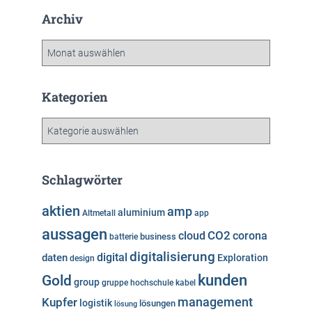
Archiv
A
r
c
h
Kategorien
i
v
K
a
t
e
Schlagwörter
g
o
aktien
amp
aluminium
Altmetall
app
r
aussagen
i
cloud
CO2
corona
business
batterie
e
digitalisierung
digital
daten
Exploration
design
n
kunden
Gold
group
gruppe
hochschule
kabel
Kupfer
management
logistik
lösungen
lösung