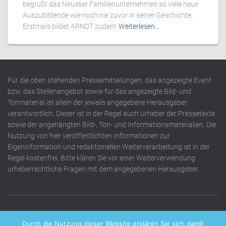
begrüßt das Neusser Familienunternehmen so viele neue
Auszubildende wie noch nie zuvor in seiner Geschichte.
Erstmals bildet ARNDT zudem
Weiterlesen…
Für die oben stehenden Pressemitteilungen, das angezeigte Event
bzw. das Stellenangebot sowie für das angezeigte Bild- und
Tonmaterial ist allein der jeweils angegebene Herausgeber
verantwortlich. Dieser ist in der Regel auch Urheber der Pressetexte
sowie der angehängten Bild-, Ton- und Informationsmaterialien. Die
Nutzung von hier veröffentlichten Informationen zur
Eigeninformation und redaktionellen Weiterverarbeitung ist in der
Regel kostenfrei. Bitte klären Sie vor einer Weiterverwendung
urheberrechtliche Fragen mit dem angegebenen Herausgeber.
DATENSCHUTZERKLÄRUNG
IMPRESSUM
KONTAKT
Durch die Nutzung dieser Website erklären Sie sich damit