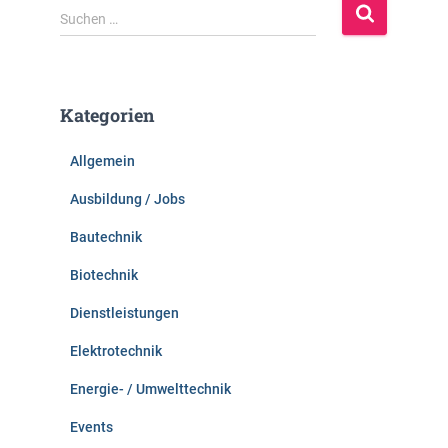
S
Suchen …
u
c
h
e
Kategorien
n
n
Allgemein
a
c
Ausbildung / Jobs
h
:
Bautechnik
Biotechnik
Dienstleistungen
Elektrotechnik
Energie- / Umwelttechnik
Events