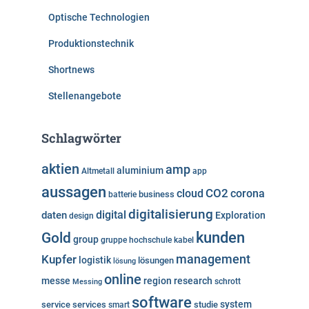
Optische Technologien
Produktionstechnik
Shortnews
Stellenangebote
Schlagwörter
aktien
amp
aluminium
Altmetall
app
aussagen
cloud
CO2
corona
business
batterie
digitalisierung
digital
daten
Exploration
design
kunden
Gold
group
gruppe
hochschule
kabel
Kupfer
management
logistik
lösungen
lösung
online
messe
region
research
Messing
schrott
software
system
service
services
studie
smart