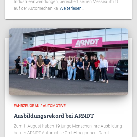
Industrieanwendungen, bereichert seinen Messeauftritt
auf der Automechanika
Weiterlesen…
FAHRZEUGBAU / AUTOMOTIVE
Ausbildungsrekord bei ARNDT
Zum 1. August haben 19 junge Menschen ihre Ausbildung
bei der ARNDT Automobile GmbH begonnen. Damit