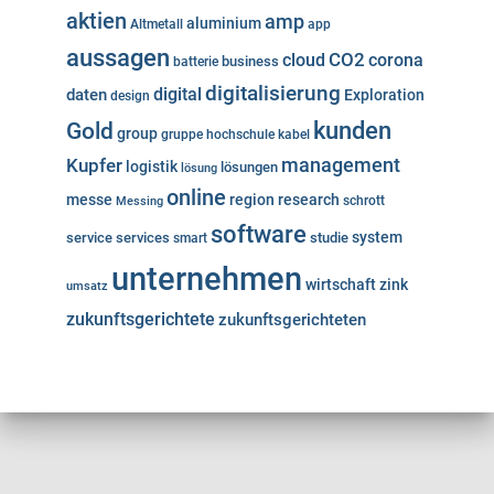
aktien
amp
aluminium
Altmetall
app
aussagen
cloud
CO2
corona
business
batterie
digitalisierung
digital
daten
Exploration
design
kunden
Gold
group
gruppe
hochschule
kabel
Kupfer
management
logistik
lösungen
lösung
online
messe
region
research
Messing
schrott
software
system
service
services
studie
smart
unternehmen
wirtschaft
zink
umsatz
zukunftsgerichtete
zukunftsgerichteten