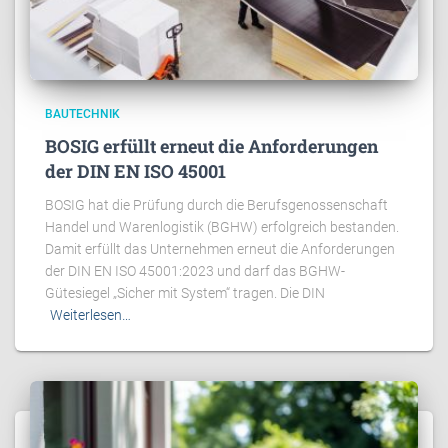
BAUTECHNIK
BOSIG erfüllt erneut die Anforderungen
der DIN EN ISO 45001
BOSIG hat die Prüfung durch die Berufsgenossenschaft
Handel und Warenlogistik (BGHW) erfolgreich bestanden.
Damit erfüllt das Unternehmen erneut die Anforderungen
der DIN EN ISO 45001:2023 und darf das BGHW-
Gütesiegel „Sicher mit System“ tragen. Die DIN
Weiterlesen…