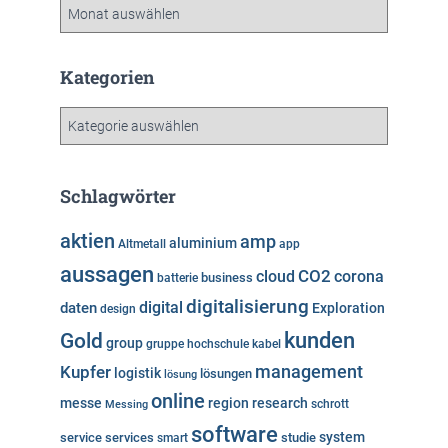
A
r
c
h
Kategorien
i
v
K
a
t
e
Schlagwörter
g
o
aktien
amp
aluminium
Altmetall
app
r
aussagen
i
cloud
CO2
corona
business
batterie
e
digitalisierung
digital
daten
Exploration
design
n
kunden
Gold
group
gruppe
hochschule
kabel
Kupfer
management
logistik
lösungen
lösung
online
messe
region
research
Messing
schrott
software
system
service
services
studie
smart