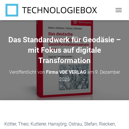
N
A
V
I
G
Das Standardwerk für Geodäsie –
A
T
mit Fokus auf digitale
I
Transformation
O
N
U
Veröffentlicht von
Firma VDE VERLAG
am
9. Dezember
M
2025
S
C
H
A
L
T
E
N
Kötter, Theo; Kutterer, Hansjörg; Ostrau, Stefan; Riecken,