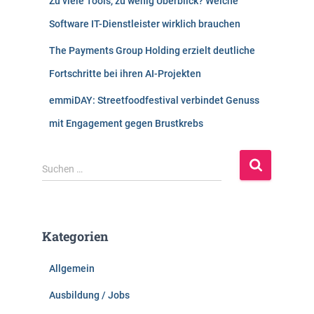
Zu viele Tools, zu wenig Überblick? Welche
Software IT-Dienstleister wirklich brauchen
The Payments Group Holding erzielt deutliche
Fortschritte bei ihren AI-Projekten
emmiDAY: Streetfoodfestival verbindet Genuss
mit Engagement gegen Brustkrebs
S
Suchen …
u
c
h
e
Kategorien
n
n
Allgemein
a
c
Ausbildung / Jobs
h