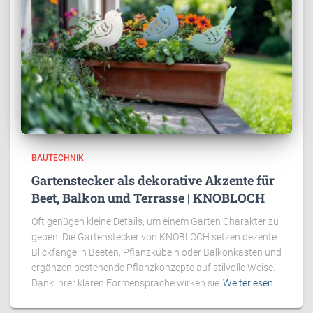
BAUTECHNIK
Gartenstecker als dekorative Akzente für
Beet, Balkon und Terrasse | KNOBLOCH
Oft genügen kleine Details, um einem Garten Charakter zu
geben. Die Gartenstecker von KNOBLOCH setzen dezente
Blickfänge in Beeten, Pflanzkübeln oder Balkonkästen und
ergänzen bestehende Pflanzkonzepte auf stilvolle Weise.
Dank ihrer klaren Formensprache wirken sie
Weiterlesen…