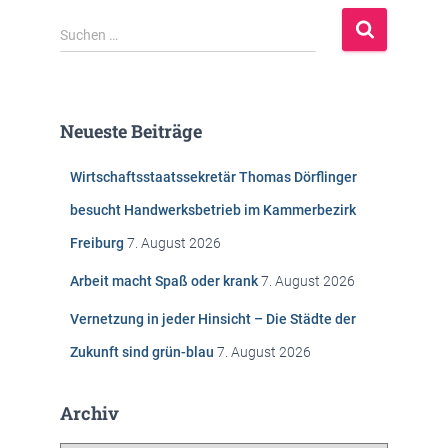
S
Suchen …
u
c
h
e
Neueste Beiträge
n
n
Wirtschaftsstaatssekretär Thomas Dörflinger
a
c
besucht Handwerksbetrieb im Kammerbezirk
h
Freiburg
7. August 2026
:
Arbeit macht Spaß oder krank
7. August 2026
Vernetzung in jeder Hinsicht – Die Städte der
Zukunft sind grün-blau
7. August 2026
Archiv