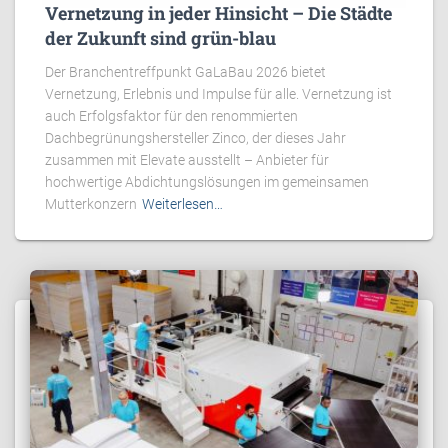
Vernetzung in jeder Hinsicht – Die Städte
der Zukunft sind grün-blau
Der Branchentreffpunkt GaLaBau 2026 bietet
Vernetzung, Erlebnis und Impulse für alle. Vernetzung ist
auch Erfolgsfaktor für den renommierten
Dachbegrünungshersteller Zinco, der dieses Jahr
zusammen mit Elevate ausstellt – Anbieter für
hochwertige Abdichtungslösungen im gemeinsamen
Mutterkonzern
Weiterlesen…