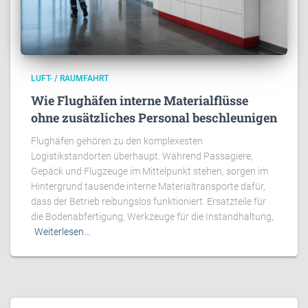
LUFT- / RAUMFAHRT
Wie Flughäfen interne Materialflüsse
ohne zusätzliches Personal beschleunigen
Flughäfen gehören zu den komplexesten
Logistikstandorten überhaupt. Während Passagiere,
Gepäck und Flugzeuge im Mittelpunkt stehen, sorgen im
Hintergrund tausende interne Materialtransporte dafür,
dass der Betrieb reibungslos funktioniert. Ersatzteile für
die Bodenabfertigung, Werkzeuge für die Instandhaltung,
Weiterlesen…