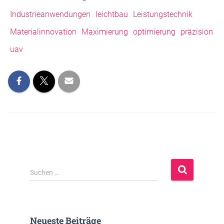
Industrieanwendungen
leichtbau
Leistungstechnik
Materialinnovation
Maximierung
optimierung
präzision
uav
S
Suchen …
u
c
h
e
Neueste Beiträge
n