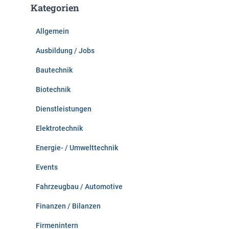
Kategorien
n
n
Allgemein
a
c
Ausbildung / Jobs
h
:
Bautechnik
Biotechnik
Dienstleistungen
Elektrotechnik
Energie- / Umwelttechnik
Events
Fahrzeugbau / Automotive
Finanzen / Bilanzen
Firmenintern