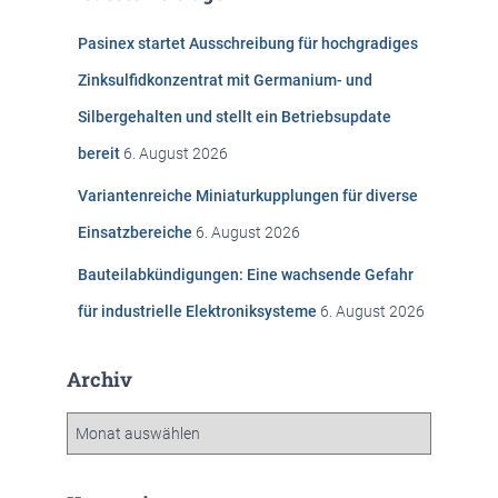
n
Pasinex startet Ausschreibung für hochgradiges
a
c
Zinksulfidkonzentrat mit Germanium- und
h
Silbergehalten und stellt ein Betriebsupdate
:
bereit
6. August 2026
Variantenreiche Miniaturkupplungen für diverse
Einsatzbereiche
6. August 2026
Bauteilabkündigungen: Eine wachsende Gefahr
für industrielle Elektroniksysteme
6. August 2026
Archiv
A
r
c
h