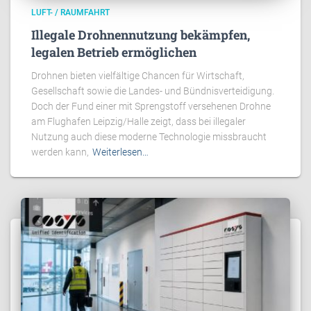
LUFT- / RAUMFAHRT
Illegale Drohnennutzung bekämpfen,
legalen Betrieb ermöglichen
Drohnen bieten vielfältige Chancen für Wirtschaft,
Gesellschaft sowie die Landes- und Bündnisverteidigung.
Doch der Fund einer mit Sprengstoff versehenen Drohne
am Flughafen Leipzig/Halle zeigt, dass bei illegaler
Nutzung auch diese moderne Technologie missbraucht
werden kann,
Weiterlesen…