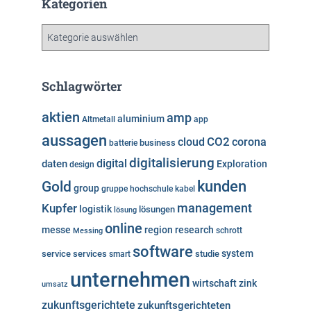
Kategorien
i
v
K
a
t
e
Schlagwörter
g
o
aktien
amp
aluminium
Altmetall
app
r
aussagen
i
cloud
CO2
corona
business
batterie
e
digitalisierung
digital
daten
Exploration
design
n
kunden
Gold
group
gruppe
hochschule
kabel
Kupfer
management
logistik
lösungen
lösung
online
messe
region
research
Messing
schrott
software
system
service
services
studie
smart
unternehmen
wirtschaft
zink
umsatz
zukunftsgerichtete
zukunftsgerichteten