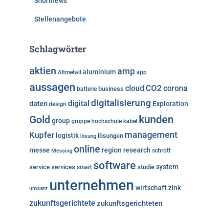
Shortnews
Stellenangebote
Schlagwörter
aktien
amp
aluminium
Altmetall
app
aussagen
cloud
CO2
corona
business
batterie
digitalisierung
digital
daten
Exploration
design
kunden
Gold
group
gruppe
hochschule
kabel
Kupfer
management
logistik
lösungen
lösung
online
messe
region
research
Messing
schrott
software
system
service
services
studie
smart
unternehmen
wirtschaft
zink
umsatz
zukunftsgerichtete
zukunftsgerichteten