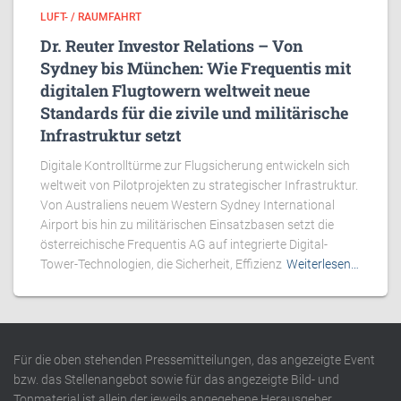
LUFT- / RAUMFAHRT
Dr. Reuter Investor Relations – Von
Sydney bis München: Wie Frequentis mit
digitalen Flugtowern weltweit neue
Standards für die zivile und militärische
Infrastruktur setzt
Digitale Kontrolltürme zur Flugsicherung entwickeln sich
weltweit von Pilotprojekten zu strategischer Infrastruktur.
Von Australiens neuem Western Sydney International
Airport bis hin zu militärischen Einsatzbasen setzt die
österreichische Frequentis AG auf integrierte Digital-
Tower-Technologien, die Sicherheit, Effizienz
Weiterlesen…
Für die oben stehenden Pressemitteilungen, das angezeigte Event
bzw. das Stellenangebot sowie für das angezeigte Bild- und
Tonmaterial ist allein der jeweils angegebene Herausgeber