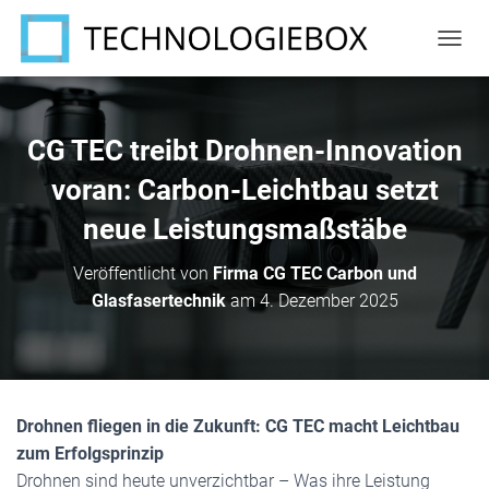
N
A
V
I
G
CG TEC treibt Drohnen-Innovation
A
T
voran: Carbon-Leichtbau setzt
I
neue Leistungsmaßstäbe
O
N
U
Veröffentlicht von
Firma CG TEC Carbon und
M
Glasfasertechnik
am
4. Dezember 2025
S
C
H
A
L
T
Drohnen fliegen in die Zukunft: CG TEC macht Leichtbau
E
N
zum Erfolgsprinzip
Drohnen sind heute unverzichtbar – Was ihre Leistung