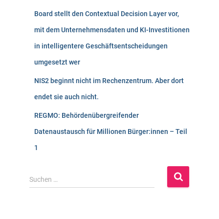
Board stellt den Contextual Decision Layer vor,
mit dem Unternehmensdaten und KI-Investitionen
in intelligentere Geschäftsentscheidungen
umgesetzt wer
NIS2 beginnt nicht im Rechenzentrum. Aber dort
endet sie auch nicht.
REGMO: Behördenübergreifender
Datenaustausch für Millionen Bürger:innen – Teil
1
S
Suchen …
u
c
h
e