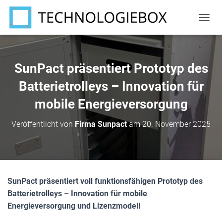
N
A
V
I
G
SunPact präsentiert Prototyp des
A
T
Batterietrolleys – Innovation für
I
mobile Energieversorgung
O
N
U
Veröffentlicht von
Firma Sunpact
am
20. November 2025
M
S
C
H
A
L
SunPact präsentiert voll funktionsfähigen Prototyp des
T
Batterietrolleys – Innovation für mobile
E
N
Energieversorgung und Lizenzmodell