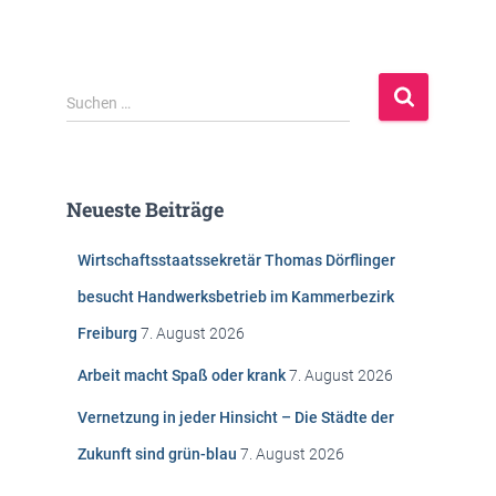
S
Suchen …
u
c
h
e
Neueste Beiträge
n
n
Wirtschaftsstaatssekretär Thomas Dörflinger
a
c
besucht Handwerksbetrieb im Kammerbezirk
h
Freiburg
7. August 2026
:
Arbeit macht Spaß oder krank
7. August 2026
Vernetzung in jeder Hinsicht – Die Städte der
Zukunft sind grün-blau
7. August 2026