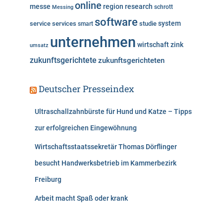
online
messe
region
research
Messing
schrott
software
system
service
services
studie
smart
unternehmen
wirtschaft
zink
umsatz
zukunftsgerichtete
zukunftsgerichteten
Deutscher Presseindex
Ultraschallzahnbürste für Hund und Katze – Tipps
zur erfolgreichen Eingewöhnung
Wirtschaftsstaatssekretär Thomas Dörflinger
besucht Handwerksbetrieb im Kammerbezirk
Freiburg
Arbeit macht Spaß oder krank