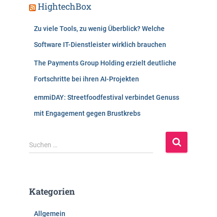
HightechBox
Zu viele Tools, zu wenig Überblick? Welche
Software IT-Dienstleister wirklich brauchen
The Payments Group Holding erzielt deutliche
Fortschritte bei ihren AI-Projekten
emmiDAY: Streetfoodfestival verbindet Genuss
mit Engagement gegen Brustkrebs
S
Suchen …
u
c
h
e
Kategorien
n
n
Allgemein
a