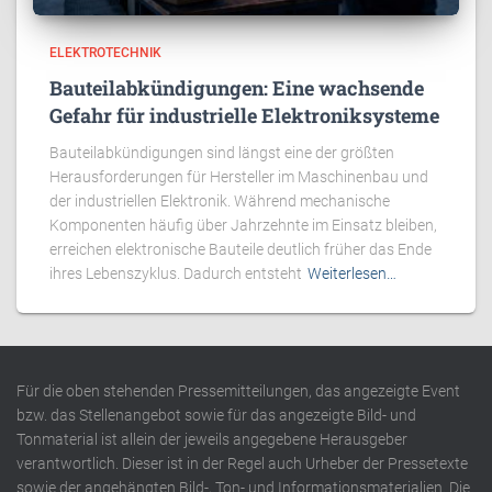
ELEKTROTECHNIK
Bauteilabkündigungen: Eine wachsende
Gefahr für industrielle Elektroniksysteme
Bauteilabkündigungen sind längst eine der größten
Herausforderungen für Hersteller im Maschinenbau und
der industriellen Elektronik. Während mechanische
Komponenten häufig über Jahrzehnte im Einsatz bleiben,
erreichen elektronische Bauteile deutlich früher das Ende
ihres Lebenszyklus. Dadurch entsteht
Weiterlesen…
Für die oben stehenden Pressemitteilungen, das angezeigte Event
bzw. das Stellenangebot sowie für das angezeigte Bild- und
Tonmaterial ist allein der jeweils angegebene Herausgeber
verantwortlich. Dieser ist in der Regel auch Urheber der Pressetexte
sowie der angehängten Bild-, Ton- und Informationsmaterialien. Die