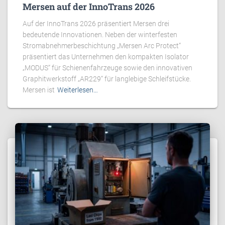
Mersen auf der InnoTrans 2026
Auf der InnoTrans 2026 präsentiert Mersen drei
bedeutende Innovationen. Neben der winterfesten
Stromabnehmerbeschichtung „Mersen Arc Protect“
präsentiert das Unternehmen den kompakten Isolator
„MODUS“ für Schienenfahrzeuge sowie den innovativen
Graphitwerkstoff „AR229“ für langlebige Schleifstücke.
Mersen ist
Weiterlesen…