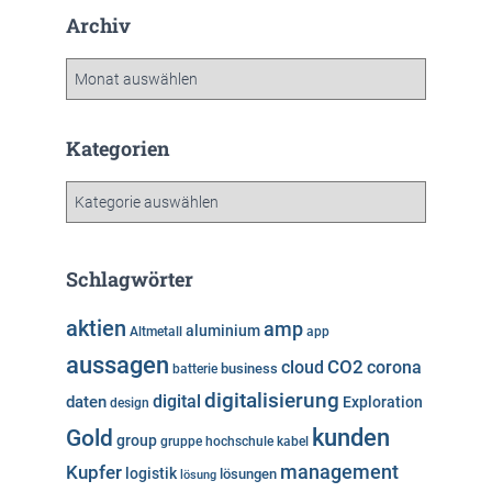
Archiv
A
r
c
h
Kategorien
i
v
K
a
t
e
Schlagwörter
g
o
aktien
amp
aluminium
Altmetall
app
r
aussagen
i
cloud
CO2
corona
business
batterie
e
digitalisierung
digital
daten
Exploration
design
n
kunden
Gold
group
gruppe
hochschule
kabel
Kupfer
management
logistik
lösungen
lösung