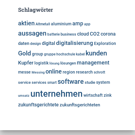
Schlagwörter
aktien
amp
aluminium
Altmetall
app
aussagen
cloud
CO2
corona
business
batterie
digitalisierung
digital
daten
Exploration
design
kunden
Gold
group
gruppe
hochschule
kabel
Kupfer
management
logistik
lösungen
lösung
online
messe
region
research
Messing
schrott
software
system
service
services
studie
smart
unternehmen
wirtschaft
zink
umsatz
zukunftsgerichtete
zukunftsgerichteten