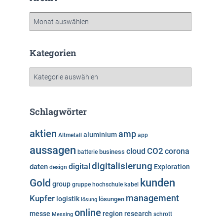
A
r
c
h
Kategorien
i
v
K
a
t
e
Schlagwörter
g
o
aktien
amp
aluminium
Altmetall
app
r
aussagen
i
cloud
CO2
corona
business
batterie
e
digitalisierung
digital
daten
Exploration
design
n
kunden
Gold
group
gruppe
hochschule
kabel
Kupfer
management
logistik
lösungen
lösung
online
messe
region
research
Messing
schrott