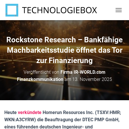
N
A
V
I
G
Rockstone Research – Bankfähige
A
T
Machbarkeitsstudie öffnet das Tor
I
zur Finanzierung
O
N
U
Veröffentlicht von
Firma IR-WORLD.com
M
Finanzkommunikation
am
13. November 2025
S
C
H
A
L
T
Heute
verkündete
Homerun Resources Inc. (TSXV:HMR;
E
N
WKN:A3CYRW) die Beauftragung der DTEC PMP GmbH,
eines führenden deutschen Ingenieur- und