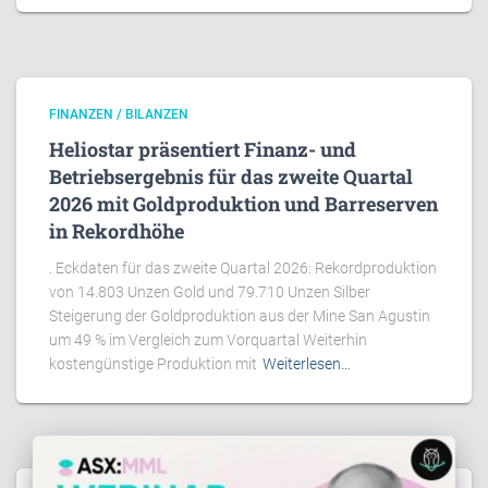
FINANZEN / BILANZEN
Heliostar präsentiert Finanz- und
Betriebsergebnis für das zweite Quartal
2026 mit Goldproduktion und Barreserven
in Rekordhöhe
. Eckdaten für das zweite Quartal 2026: Rekordproduktion
von 14.803 Unzen Gold und 79.710 Unzen Silber
Steigerung der Goldproduktion aus der Mine San Agustin
um 49 % im Vergleich zum Vorquartal Weiterhin
kostengünstige Produktion mit
Weiterlesen…