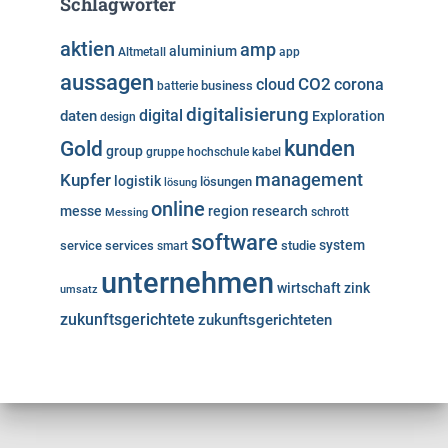
Schlagwörter
aktien
amp
aluminium
Altmetall
app
aussagen
cloud
CO2
corona
business
batterie
digitalisierung
digital
daten
Exploration
design
kunden
Gold
group
gruppe
hochschule
kabel
Kupfer
management
logistik
lösungen
lösung
online
messe
region
research
Messing
schrott
software
system
service
services
studie
smart
unternehmen
wirtschaft
zink
umsatz
zukunftsgerichtete
zukunftsgerichteten