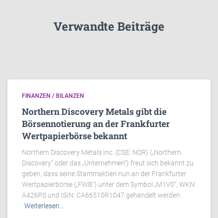
Verwandte Beiträge
FINANZEN / BILANZEN
Northern Discovery Metals gibt die
Börsennotierung an der Frankfurter
Wertpapierbörse bekannt
Northern Discovery Metals Inc. (CSE: NOR) („Northern
Discovery“ oder das „Unternehmen“) freut sich bekannt zu
geben, dass seine Stammaktien nun an der Frankfurter
Wertpapierbörse („FWB“) unter dem Symbol „M1V0“, WKN:
A426PS und ISIN: CA66510R1047 gehandelt werden.
Weiterlesen…