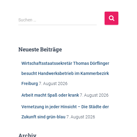
S
Suchen …
u
c
h
e
Neueste Beiträge
n
n
Wirtschaftsstaatssekretär Thomas Dörflinger
a
c
besucht Handwerksbetrieb im Kammerbezirk
h
Freiburg
7. August 2026
:
Arbeit macht Spaß oder krank
7. August 2026
Vernetzung in jeder Hinsicht – Die Städte der
Zukunft sind grün-blau
7. August 2026
Archiv