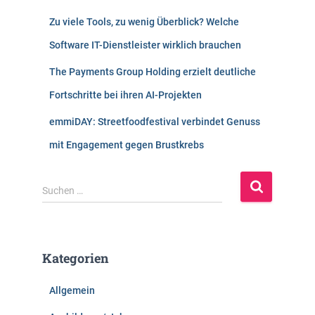
Zu viele Tools, zu wenig Überblick? Welche
Software IT-Dienstleister wirklich brauchen
The Payments Group Holding erzielt deutliche
Fortschritte bei ihren AI-Projekten
emmiDAY: Streetfoodfestival verbindet Genuss
mit Engagement gegen Brustkrebs
S
Suchen …
u
c
h
e
Kategorien
n
n
Allgemein
a
c