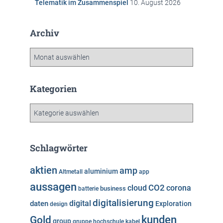
Telematik im Zusammenspiel
10. August 2026
Archiv
A
r
c
h
Kategorien
i
v
K
a
t
e
Schlagwörter
g
o
aktien
amp
aluminium
Altmetall
app
r
aussagen
i
cloud
CO2
corona
business
batterie
e
digitalisierung
digital
daten
Exploration
design
n
kunden
Gold
group
gruppe
hochschule
kabel