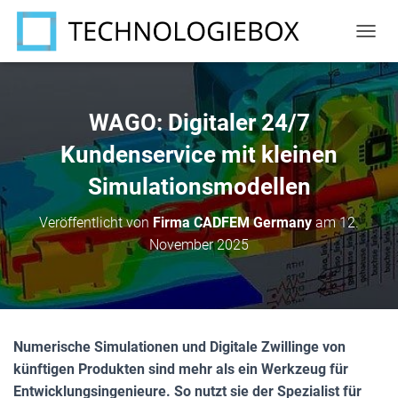
N
A
V
I
G
WAGO: Digitaler 24/7
A
T
Kundenservice mit kleinen
I
Simulationsmodellen
O
N
U
Veröffentlicht von
Firma CADFEM Germany
am
12.
M
November 2025
S
C
H
A
L
T
Numerische Simulationen und Digitale Zwillinge von
E
N
künftigen Produkten sind mehr als ein Werkzeug für
Entwicklungsingenieure. So nutzt sie der Spezialist für