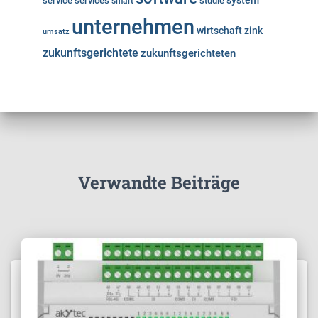
system
service
services
studie
smart
unternehmen
wirtschaft
zink
umsatz
zukunftsgerichtete
zukunftsgerichteten
Verwandte Beiträge