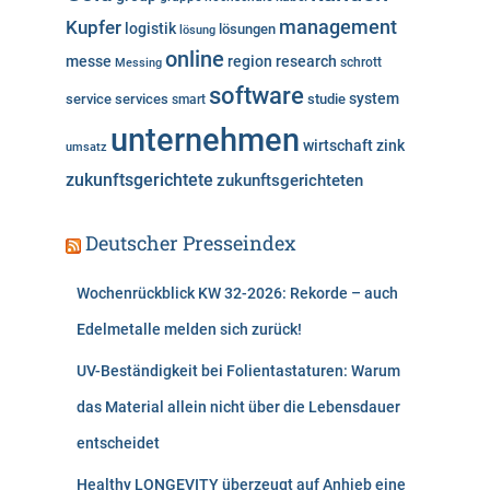
Kupfer
management
logistik
lösungen
lösung
online
messe
region
research
Messing
schrott
software
system
service
services
studie
smart
unternehmen
wirtschaft
zink
umsatz
zukunftsgerichtete
zukunftsgerichteten
Deutscher Presseindex
Wochenrückblick KW 32-2026: Rekorde – auch
Edelmetalle melden sich zurück!
UV-Beständigkeit bei Folientastaturen: Warum
das Material allein nicht über die Lebensdauer
entscheidet
Healthy LONGEVITY überzeugt auf Anhieb eine