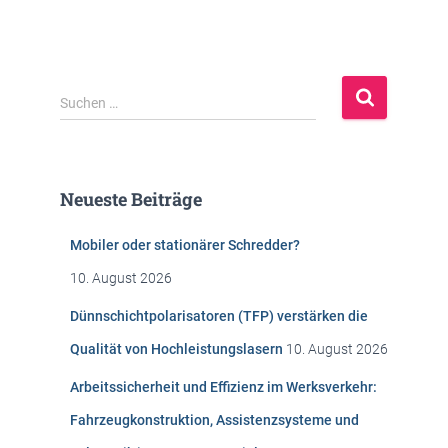
S
Suchen …
u
c
h
e
Neueste Beiträge
n
n
Mobiler oder stationärer Schredder?
a
c
10. August 2026
h
:
Dünnschichtpolarisatoren (TFP) verstärken die
Qualität von Hochleistungslasern
10. August 2026
Arbeitssicherheit und Effizienz im Werksverkehr:
Fahrzeugkonstruktion, Assistenzsysteme und