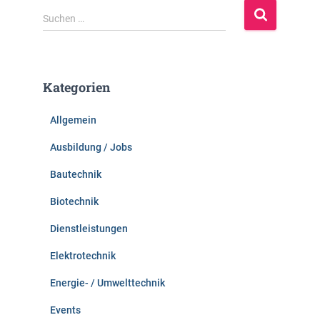
S
Suchen …
u
c
h
e
Kategorien
n
n
Allgemein
a
c
Ausbildung / Jobs
h
:
Bautechnik
Biotechnik
Dienstleistungen
Elektrotechnik
Energie- / Umwelttechnik
Events