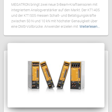
MEGATRON bringt zwei neue S-Beam-Kraftsensoren mit
integriertem Analogverstärker auf den Markt. Der KT1405
und der KT1505 messen Schalt- und Betätigungskräfte
zwischen 50 N und 10 kN mit höchster Genauigkeit über
eine DMS-Vollbrücke. Anwender erzielen mit
Weiterlesen…