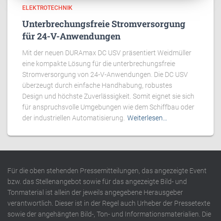
ELEKTROTECHNIK
Unterbrechungsfreie Stromversorgung
für 24-V-Anwendungen
Mit der neuen DURAmax DC USV präsentiert Weidmüller
eine kompakte Lösung für die unterbrechungsfreie
Stromversorgung von 24-V-Anwendungen. Die DC USV
überzeugt durch einfache Handhabung, robustes
Design und höchste Zuverlässigkeit. Somit eignet sie sich
für anspruchsvolle Umgebungen wie dem Schiffbau oder
der industriellen Automatisierung.
Weiterlesen…
Für die oben stehenden Pressemitteilungen, das angezeigte Event
bzw. das Stellenangebot sowie für das angezeigte Bild- und
Tonmaterial ist allein der jeweils angegebene Herausgeber
verantwortlich. Dieser ist in der Regel auch Urheber der Pressetexte
sowie der angehängten Bild-, Ton- und Informationsmaterialien. Die