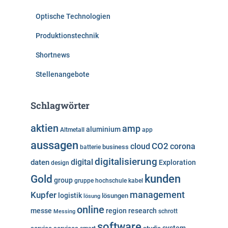
Optische Technologien
Produktionstechnik
Shortnews
Stellenangebote
Schlagwörter
aktien
amp
aluminium
Altmetall
app
aussagen
cloud
CO2
corona
business
batterie
digitalisierung
digital
daten
Exploration
design
kunden
Gold
group
gruppe
hochschule
kabel
Kupfer
management
logistik
lösungen
lösung
online
messe
region
research
Messing
schrott
software