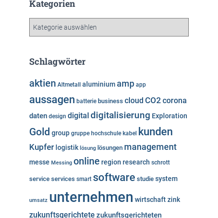
h
Kategorien
i
v
K
a
t
e
Schlagwörter
g
o
aktien
amp
aluminium
Altmetall
app
r
aussagen
i
cloud
CO2
corona
business
batterie
e
digitalisierung
digital
daten
Exploration
design
n
kunden
Gold
group
gruppe
hochschule
kabel
Kupfer
management
logistik
lösungen
lösung
online
messe
region
research
Messing
schrott
software
system
service
services
studie
smart
unternehmen
wirtschaft
zink
umsatz
zukunftsgerichtete
zukunftsgerichteten