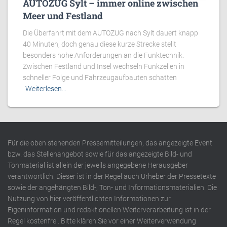
AUTOZUG Sylt – immer online zwischen
Meer und Festland
Die Überfahrt mit dem AUTOZUG nach Sylt dauert knapp
40 Minuten, doch genau diese kurze Strecke stellt
besonders hohe Anforderungen an die Funktechnik.
Zwischen Festland und Insel wechseln Funkzellen in
schneller Folge und Fahrzeugaufbauten schatten
Weiterlesen…
Für die oben stehenden Pressemitteilungen, das angezeigte Event
bzw. das Stellenangebot sowie für das angezeigte Bild- und
Tonmaterial ist allein der jeweils angegebene Herausgeber
verantwortlich. Dieser ist in der Regel auch Urheber der Pressetexte
sowie der angehängten Bild-, Ton- und Informationsmaterialien. Die
Nutzung von hier veröffentlichten Informationen zur
Eigeninformation und redaktionellen Weiterverarbeitung ist in der
Regel kostenfrei. Bitte klären Sie vor einer Weiterverwendung