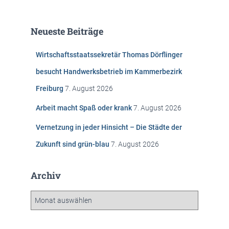
c
h
e
Neueste Beiträge
n
n
Wirtschaftsstaatssekretär Thomas Dörflinger
a
c
besucht Handwerksbetrieb im Kammerbezirk
h
Freiburg
7. August 2026
:
Arbeit macht Spaß oder krank
7. August 2026
Vernetzung in jeder Hinsicht – Die Städte der
Zukunft sind grün-blau
7. August 2026
Archiv
A
r
c