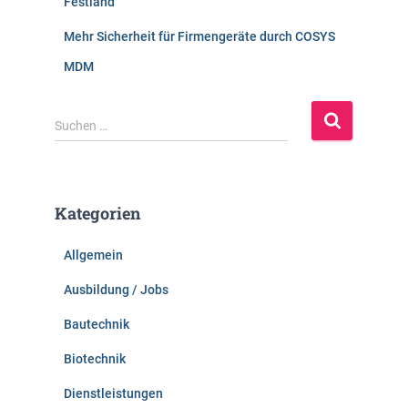
Festland
Mehr Sicherheit für Firmengeräte durch COSYS
MDM
S
Suchen …
u
c
h
e
Kategorien
n
n
Allgemein
a
c
Ausbildung / Jobs
h
:
Bautechnik
Biotechnik
Dienstleistungen