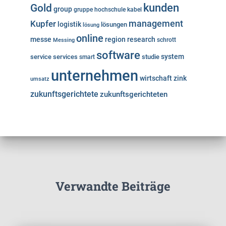
kunden
Gold
group
gruppe
hochschule
kabel
Kupfer
management
logistik
lösungen
lösung
online
messe
region
research
Messing
schrott
software
system
service
services
studie
smart
unternehmen
wirtschaft
zink
umsatz
zukunftsgerichtete
zukunftsgerichteten
Verwandte Beiträge