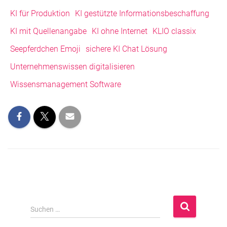
KI für Produktion
KI gestützte Informationsbeschaffung
KI mit Quellenangabe
KI ohne Internet
KLIO classix
Seepferdchen Emoji
sichere KI Chat Lösung
Unternehmenswissen digitalisieren
Wissensmanagement Software
S
Suchen …
u