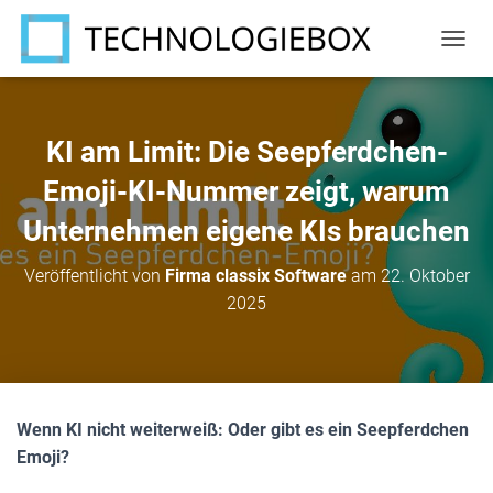
N
A
V
I
G
KI am Limit: Die Seepferdchen-
A
T
Emoji-KI-Nummer zeigt, warum
I
Unternehmen eigene KIs brauchen
O
N
U
Veröffentlicht von
Firma classix Software
am
22. Oktober
M
2025
S
C
H
A
L
T
Wenn KI nicht weiterweiß: Oder gibt es ein Seepferdchen
E
N
Emoji?