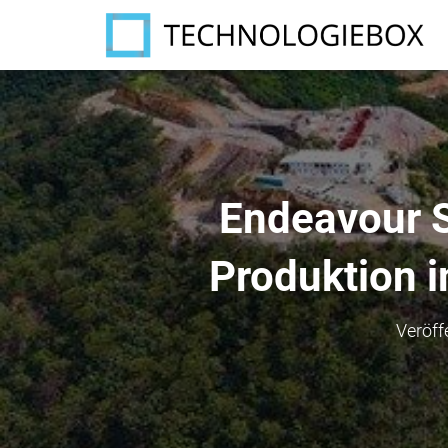
Endeavour S
Produktion 
Veröff