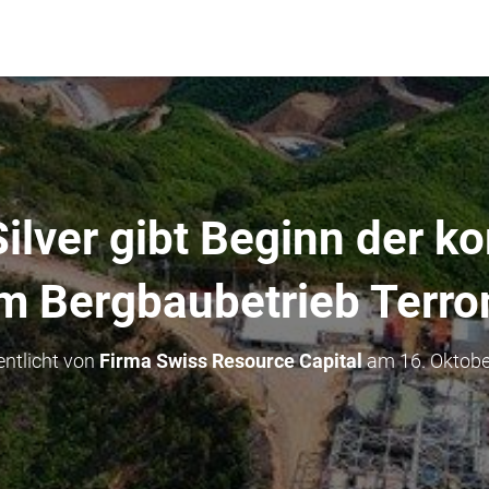
ilver gibt Beginn der k
im Bergbaubetrieb Terro
entlicht von
Firma Swiss Resource Capital
am
16. Oktob