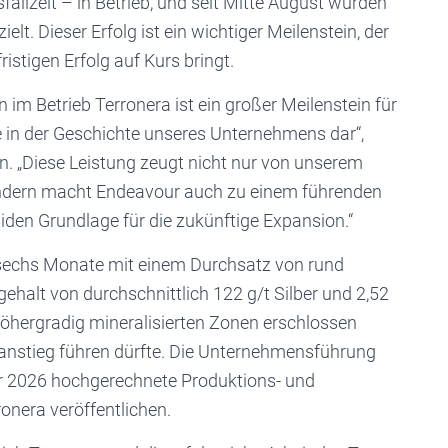
fallzeit – in Betrieb, und seit Mitte August wurden
t. Dieser Erfolg ist ein wichtiger Meilenstein, der
stigen Erfolg auf Kurs bringt.
im Betrieb Terronera ist ein großer Meilenstein für
e in der Geschichte unseres Unternehmens dar“,
on. „Diese Leistung zeugt nicht nur von unserem
ndern macht Endeavour auch zu einem führenden
iden Grundlage für die zukünftige Expansion.“
sechs Monate mit einem Durchsatz von rund
halt von durchschnittlich 122 g/t Silber und 2,52
 höhergradig mineralisierten Zonen erschlossen
anstieg führen dürfte. Die Unternehmensführung
hr 2026 hochgerechnete Produktions- und
onera veröffentlichen.