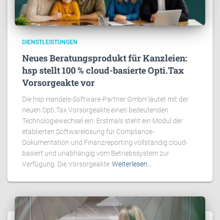
DIENSTLEISTUNGEN
Neues Beratungsprodukt für Kanzleien:
hsp stellt 100 % cloud-basierte Opti.Tax
Vorsorgeakte vor
Die hsp Handels-Software-Partner GmbH läutet mit der
neuen Opti.Tax Vorsorgeakte einen bedeutenden
Technologiewechsel ein: Erstmals steht ein Modul der
etablierten Softwarelösung für Compliance-
Dokumentation und Finanzreporting vollständig cloud-
basiert und unabhängig vom Betriebssystem zur
Verfügung. Die Vorsorgeakte
Weiterlesen…