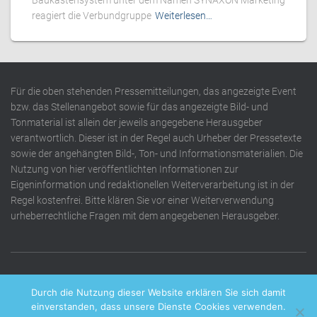
Baukastensystem unter dem Namen SYNAXON Marketing
reagiert die Verbundgruppe
Weiterlesen…
Für die oben stehenden Pressemitteilungen, das angezeigte Event
bzw. das Stellenangebot sowie für das angezeigte Bild- und
Tonmaterial ist allein der jeweils angegebene Herausgeber
verantwortlich. Dieser ist in der Regel auch Urheber der Pressetexte
sowie der angehängten Bild-, Ton- und Informationsmaterialien. Die
Nutzung von hier veröffentlichten Informationen zur
Eigeninformation und redaktionellen Weiterverarbeitung ist in der
Regel kostenfrei. Bitte klären Sie vor einer Weiterverwendung
urheberrechtliche Fragen mit dem angegebenen Herausgeber.
DATENSCHUTZERKLÄRUNG
IMPRESSUM
KONTAKT
Durch die Nutzung dieser Website erklären Sie sich damit
einverstanden, dass unsere Dienste Cookies verwenden.