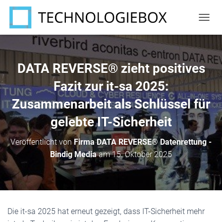
N
A
V
I
G
DATA REVERSE® zieht positives
A
T
Fazit zur it-sa 2025:
I
Zusammenarbeit als Schlüssel für
O
N
gelebte IT-Sicherheit
U
M
S
Veröffentlicht von
Firma DATA REVERSE® Datenrettung -
C
Bindig Media
am
15. Oktober 2025
H
A
L
T
E
N
Die it-sa 2025 hat erneut gezeigt, dass IT-Sicherheit mehr