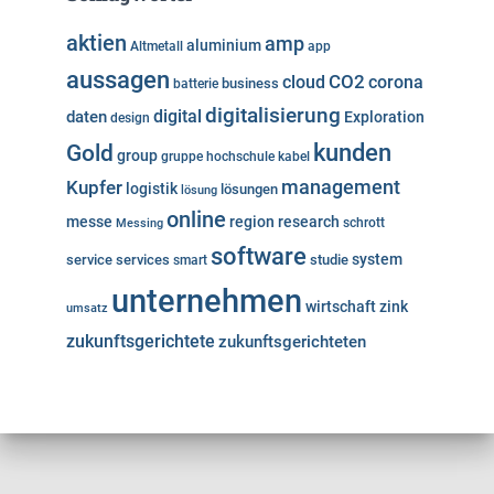
aktien
amp
aluminium
Altmetall
app
aussagen
cloud
CO2
corona
business
batterie
digitalisierung
digital
daten
Exploration
design
kunden
Gold
group
gruppe
hochschule
kabel
Kupfer
management
logistik
lösungen
lösung
online
messe
region
research
Messing
schrott
software
system
service
services
studie
smart
unternehmen
wirtschaft
zink
umsatz
zukunftsgerichtete
zukunftsgerichteten