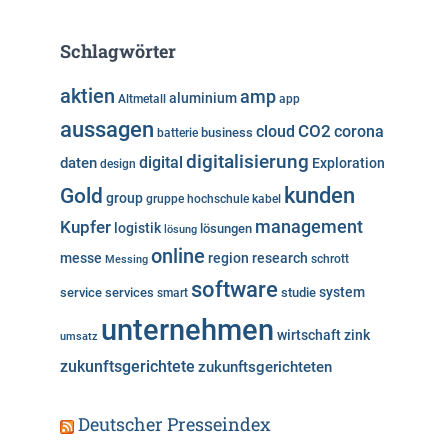
t
e
Schlagwörter
g
o
aktien
amp
aluminium
Altmetall
app
r
aussagen
i
cloud
CO2
corona
business
batterie
e
digitalisierung
digital
daten
Exploration
design
n
kunden
Gold
group
gruppe
hochschule
kabel
Kupfer
management
logistik
lösungen
lösung
online
messe
region
research
Messing
schrott
software
system
service
services
studie
smart
unternehmen
wirtschaft
zink
umsatz
zukunftsgerichtete
zukunftsgerichteten
Deutscher Presseindex