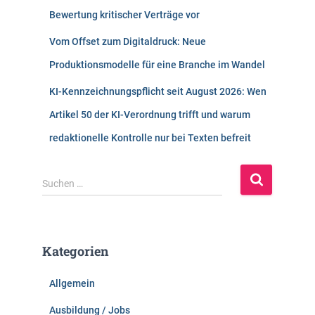
Bewertung kritischer Verträge vor
Vom Offset zum Digitaldruck: Neue
Produktionsmodelle für eine Branche im Wandel
KI-Kennzeichnungspflicht seit August 2026: Wen
Artikel 50 der KI-Verordnung trifft und warum
redaktionelle Kontrolle nur bei Texten befreit
S
Suchen …
u
c
h
e
Kategorien
n
n
Allgemein
a
c
Ausbildung / Jobs