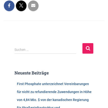
S
Suchen …
u
c
h
e
Neueste Beiträge
n
n
First Phosphate unterzeichnet Vereinbarungen
a
c
für nicht zu refundierende Zuwendungen in Höhe
h
von 4,84 Mio. $ von der kanadischen Regierung
:
für Straßeninfrastruktur und