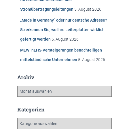
Stromübertragungsleitungen
5. August 2026
„Made in Germany“ oder nur deutsche Adresse?
So erkennen Sie, wo Ihre Leiterplatten wirklich
gefertigt werden
5. August 2026
MEW: nEHS-Versteigerungen benachteiligen
mittelständische Unternehmen
5. August 2026
Archiv
A
r
c
h
Kategorien
i
v
K
a