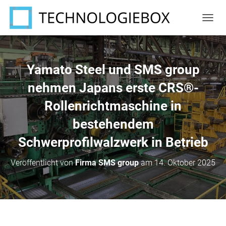
N
A
V
I
G
Yamato Steel und SMS group
A
T
nehmen Japans erste CRS®-
I
Rollenrichtmaschine in
O
N
bestehendem
U
M
Schwerprofilwalzwerk in Betrieb
S
C
H
Veröffentlicht von
Firma SMS group
am
14. Oktober 2025
A
L
T
E
N