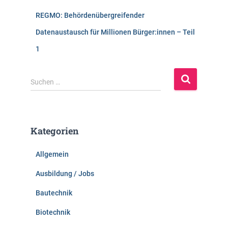
REGMO: Behördenübergreifender
Datenaustausch für Millionen Bürger:innen – Teil
1
S
Suchen …
u
c
h
e
Kategorien
n
n
Allgemein
a
c
Ausbildung / Jobs
h
:
Bautechnik
Biotechnik