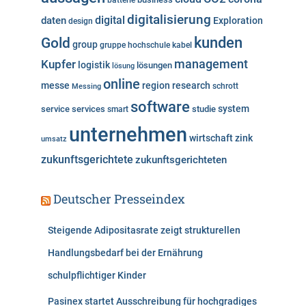
batterie
e
digitalisierung
digital
daten
Exploration
design
n
kunden
Gold
group
gruppe
hochschule
kabel
Kupfer
management
logistik
lösungen
lösung
online
messe
region
research
Messing
schrott
software
system
service
services
studie
smart
unternehmen
wirtschaft
zink
umsatz
zukunftsgerichtete
zukunftsgerichteten
Deutscher Presseindex
Steigende Adipositasrate zeigt strukturellen
Handlungsbedarf bei der Ernährung
schulpflichtiger Kinder
Pasinex startet Ausschreibung für hochgradiges