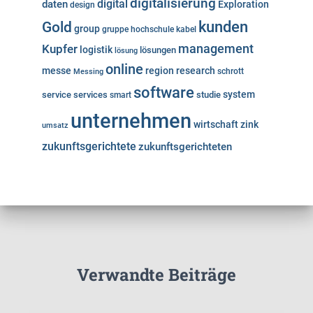
digitalisierung
digital
daten
Exploration
design
kunden
Gold
group
gruppe
hochschule
kabel
Kupfer
management
logistik
lösungen
lösung
online
messe
region
research
Messing
schrott
software
system
service
services
studie
smart
unternehmen
wirtschaft
zink
umsatz
zukunftsgerichtete
zukunftsgerichteten
Verwandte Beiträge