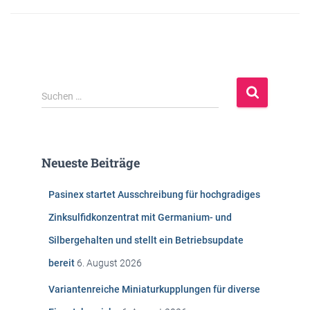
S
Suchen …
u
c
h
e
Neueste Beiträge
n
n
Pasinex startet Ausschreibung für hochgradiges
a
c
Zinksulfidkonzentrat mit Germanium- und
h
Silbergehalten und stellt ein Betriebsupdate
:
bereit
6. August 2026
Variantenreiche Miniaturkupplungen für diverse