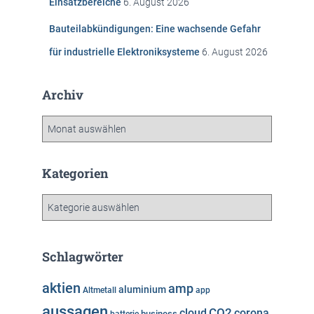
Einsatzbereiche
6. August 2026
Bauteilabkündigungen: Eine wachsende Gefahr
für industrielle Elektroniksysteme
6. August 2026
Archiv
A
r
c
h
Kategorien
i
v
K
a
t
e
Schlagwörter
g
o
aktien
amp
aluminium
Altmetall
app
r
aussagen
i
cloud
CO2
corona
business