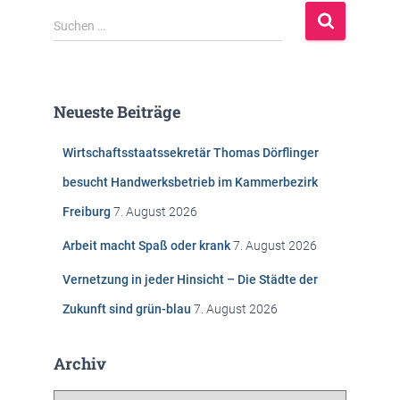
S
Suchen …
u
c
h
e
Neueste Beiträge
n
n
Wirtschaftsstaatssekretär Thomas Dörflinger
a
c
besucht Handwerksbetrieb im Kammerbezirk
h
Freiburg
7. August 2026
:
Arbeit macht Spaß oder krank
7. August 2026
Vernetzung in jeder Hinsicht – Die Städte der
Zukunft sind grün-blau
7. August 2026
Archiv
A