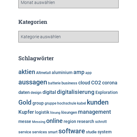
r
c
h
Kategorien
i
v
K
a
t
e
Schlagwörter
g
o
aktien
amp
aluminium
Altmetall
app
r
aussagen
i
cloud
CO2
corona
business
batterie
e
digitalisierung
digital
daten
Exploration
design
n
kunden
Gold
group
gruppe
hochschule
kabel
Kupfer
management
logistik
lösungen
lösung
online
messe
region
research
Messing
schrott
software
system
service
services
studie
smart