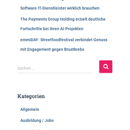
Software IT-Dienstleister wirklich brauchen
The Payments Group Holding erzielt deutliche
Fortschritte bei ihren AI-Projekten
emmiDAY: Streetfoodfestival verbindet Genuss
mit Engagement gegen Brustkrebs
S
Suchen …
u
c
h
e
Kategorien
n
n
Allgemein
a
c
Ausbildung / Jobs
h
: