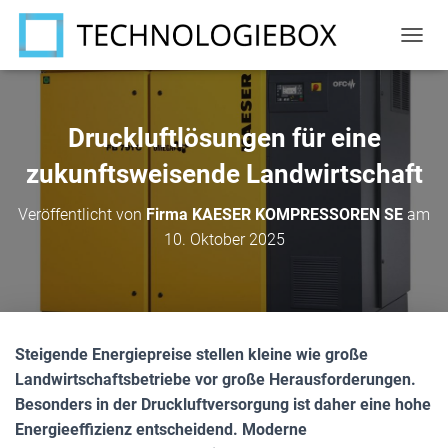
N
A
V
I
G
Druckluftlösungen für eine
A
T
zukunftsweisende Landwirtschaft
I
O
Veröffentlicht von
Firma KAESER KOMPRESSOREN SE
am
N
10. Oktober 2025
U
M
S
C
H
A
Steigende Energiepreise stellen kleine wie große
L
T
Landwirtschaftsbetriebe vor große Herausforderungen.
E
Besonders in der Druckluftversorgung ist daher eine hohe
N
Energieeffizienz entscheidend. Moderne