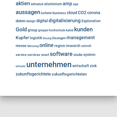
aktien
amp
aluminium
Altmetall
app
aussagen
cloud
CO2
corona
business
batterie
digitalisierung
digital
daten
Exploration
design
kunden
Gold
group
gruppe
hochschule
kabel
Kupfer
management
logistik
lösungen
lösung
online
messe
region
research
Messing
schrott
software
system
service
services
studie
smart
unternehmen
wirtschaft
zink
umsatz
zukunftsgerichtete
zukunftsgerichteten