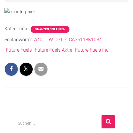
Kategorien:
FINANZEN / BILANZEN
Schlagwörter:
A40TUW
aktie
CA36118K1084
Future Fuels
Future Fuels Aktie
Future Fuels Inc
S
Suchen …
u