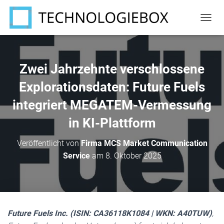
N
A
V
I
G
Zwei Jahrzehnte verschlossene
A
T
Explorationsdaten: Future Fuels
I
integriert MEGATEM-Vermessung
O
N
in KI-Plattform
U
M
S
Veröffentlicht von
Firma MCS Market Communication
C
Service
am
8. Oktober 2025
H
A
L
T
E
N
Future Fuels Inc. (ISIN: CA36118K1084 | WKN: A40TUW)
,