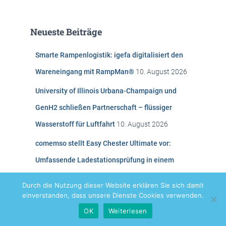
c
h
e
Neueste Beiträge
n
n
Smarte Rampenlogistik: igefa digitalisiert den
a
c
Wareneingang mit RampMan®
10. August 2026
h
:
University of Illinois Urbana-Champaign und
GenH2 schließen Partnerschaft – flüssiger
Wasserstoff für Luftfahrt
10. August 2026
comemso stellt Easy Chester Ultimate vor:
Umfassende Ladestationsprüfung in einem
mobilen System
10. August 2026
Durch die Nutzung dieser Website erklären Sie sich damit
einverstanden, dass unsere Dienste Cookies verwenden.
Archiv
OK
Weiterlesen