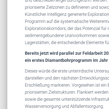
und Geschiebemergel durchgeführt werden. D
priorisierte Zielzonen zu definieren und sow
Künstlicher Intelligenz generierte Exploratio
Programm auf die systematische Weiterentw
Explorationskorridors, der das Potenzial fü
sedimentgebundene Uranvorkommen sowie i
Lagerstätten, die entscheidende Elemente fü
Bereits jetzt wird parallel zur Feldarbeit 
ein erstes Diamantbohrprogramm im Jahr 
Dieses würde die erste unterirdische Unter
darstellen und den nächsten Entwicklungssch
Erschließung markieren. Vorgesehen ist ein
priorisierten Zielstrukturen. Flankiert werd
sowie die gesamte unterstützende Infrastruk
Wasserversorgung und Abfallentsorgung.