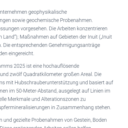
Unternehmen geophysikalische
rungen sowie geochemische Probenahmen.
ssungen vorgesehen. Die Arbeiten konzentrieren
n Land“); Maßnahmen auf Gebieten der Inuit („Inuit
en. Die entsprechenden Genehmigungsanträge
en eingereicht.
ramms 2025 ist eine hochauflösende
und zwölf Quadratkilometer großen Areal. Die
ams mit Hubschrauberunterstützung und basiert auf
en im 50-Meter-Abstand, ausgelegt auf Linien im
urelle Merkmale und Alterationszonen zu
er Kupfermineralisierungen in Zusammenhang stehen.
gen und gezielte Probenahmen von Gestein, Boden