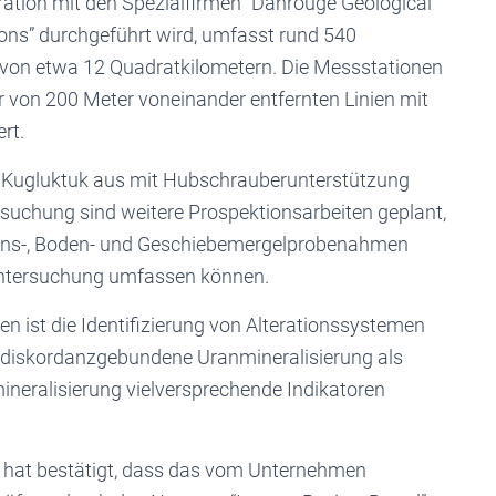
ation mit den Spezialfirmen “Dahrouge Geological
ions” durchgeführt wird, umfasst rund 540
 von etwa 12 Quadratkilometern. Die Messstationen
von 200 Meter voneinander entfernten Linien mit
rt.
 Kugluktuk aus mit Hubschrauberunterstützung
rsuchung sind weitere Prospektionsarbeiten geplant,
teins-, Boden- und Geschiebemergelprobenahmen
 Untersuchung umfassen können.
 ist die Identifizierung von Alterationssystemen
r diskordanzgebundene Uranmineralisierung als
ineralisierung vielversprechende Indikatoren
 hat bestätigt, dass das vom Unternehmen