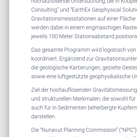
hochauflösende Untersuchung, die in Kooper
Consulting” und “EarthEx Geophysical Solut
Gravitationsmessstationen auf einer Fläche
werden dabei in einem engmaschigen Raster 
jeweils 100 Meter Stationsabstand positionie
Das gesamte Programm wird logistisch von
koordiniert. Ergänzend zur Gravitationsunte
die geologische Kartierungen, gezielte Ges
sowie eine luftgestützte geophysikalische
Ziel der hochauflösenden Gravitätsmessungen
und strukturellen Merkmalen, die sowohl fü
auch für in Sedimenten beherbergte Kupferm
darstellen.
Die “Nunavut Planning Commission” (“NPC”)