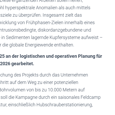
iese ergänzenden Arbeiten sollen helfen,
ohl hyperspektrale Anomalien als auch mittels
nsziele zu überprüfen. Insgesamt zielt das
icklung von Frühphasen-Zielen innerhalb eines
r intrusionsbedingte, diskordanzgebundene und
n Sedimenten lagernde Kupfersysteme aufweist –
r die globale Energiewende enthalten.
2025 an der logistischen und operativen Planung für
2026 gearbeitet.
suchung des Projekts durch das Unternehmen
ritt auf dem Weg zu einer potenziellen
 Bohrvolumen von bis zu 10.000 Metern auf
en soll die Kampagne durch ein saisonales Feldcamp
tur, einschließlich Hubschrauberstationierung,