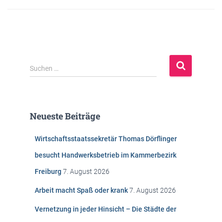
S
Suchen …
u
c
h
e
Neueste Beiträge
n
n
Wirtschaftsstaatssekretär Thomas Dörflinger
a
c
besucht Handwerksbetrieb im Kammerbezirk
h
Freiburg
7. August 2026
:
Arbeit macht Spaß oder krank
7. August 2026
Vernetzung in jeder Hinsicht – Die Städte der