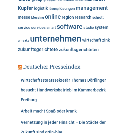
Kupfer
management
logistik
lösungen
lösung
online
messe
region
research
Messing
schrott
software
system
service
services
studie
smart
unternehmen
wirtschaft
zink
umsatz
zukunftsgerichtete
zukunftsgerichteten
Deutscher Presseindex
Wirtschaftsstaatssekretär Thomas Dörflinger
besucht Handwerksbetrieb im Kammerbezirk
Freiburg
Arbeit macht Spaß oder krank
Vernetzung in jeder Hinsicht – Die Städte der
Zukunft sind grün-blau