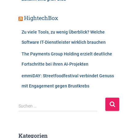
HightechBox
Zu viele Tools, zu wenig Überblick? Welche
Software IT-Dienstleister wirklich brauchen
The Payments Group Holding erzielt deutliche
Fortschritte bei ihren AI-Projekten
emmiDAY: Streetfoodfestival verbindet Genuss
mit Engagement gegen Brustkrebs
S
Suchen …
u
c
h
e
Kategorien
n