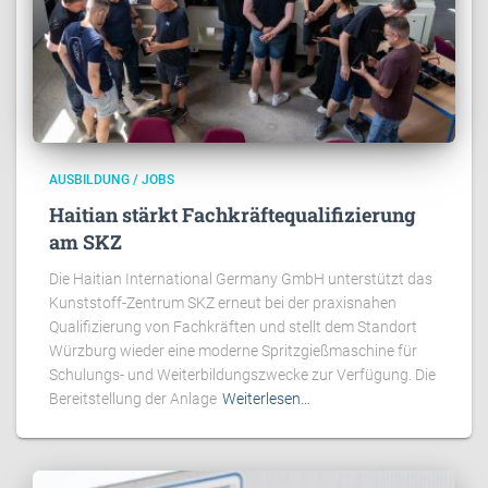
AUSBILDUNG / JOBS
Haitian stärkt Fachkräftequalifizierung
am SKZ
Die Haitian International Germany GmbH unterstützt das
Kunststoff-Zentrum SKZ erneut bei der praxisnahen
Qualifizierung von Fachkräften und stellt dem Standort
Würzburg wieder eine moderne Spritzgießmaschine für
Schulungs- und Weiterbildungszwecke zur Verfügung. Die
Bereitstellung der Anlage
Weiterlesen…