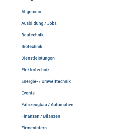
n
Allgemein
a
c
Ausbildung / Jobs
h
:
Bautechnik
Biotechnik
Dienstleistungen
Elektrotechnik
Energie- / Umwelttechnik
Events
Fahrzeugbau / Automotive
Finanzen / Bilanzen
Firmenintern