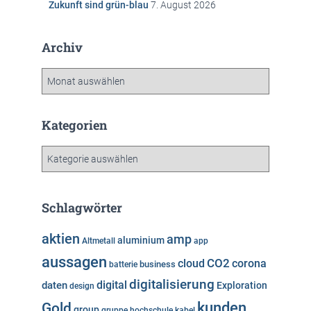
Zukunft sind grün-blau
7. August 2026
Archiv
A
r
c
h
Kategorien
i
v
K
a
t
e
Schlagwörter
g
o
aktien
amp
aluminium
Altmetall
app
r
aussagen
i
cloud
CO2
corona
business
batterie
e
digitalisierung
digital
daten
Exploration
design
n
kunden
Gold
group
gruppe
hochschule
kabel