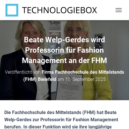
N
A
V
I
G
Beate Welp-Gerdes wird
A
T
Professorin für Fashion
I
Management an der FHM
O
N
U
Veröffentlicht von
Firma Fachhochschule des Mittelstands
M
(FHM) Bielefeld
am
10. September 2025
S
C
H
A
L
T
Die Fachhochschule des Mittelstands (FHM) hat Beate
E
N
Welp-Gerdes zur Professorin für Fashion Management
berufen. In dieser Funktion wird sie ihre langjährige