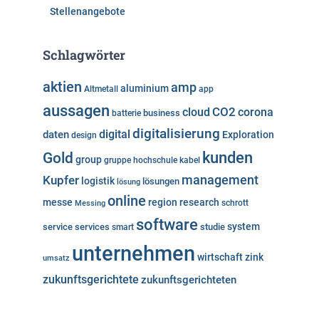
Stellenangebote
Schlagwörter
aktien
amp
aluminium
Altmetall
app
aussagen
cloud
CO2
corona
business
batterie
digitalisierung
digital
daten
Exploration
design
kunden
Gold
group
gruppe
hochschule
kabel
Kupfer
management
logistik
lösungen
lösung
online
messe
region
research
Messing
schrott
software
system
service
services
studie
smart
unternehmen
wirtschaft
zink
umsatz
zukunftsgerichtete
zukunftsgerichteten