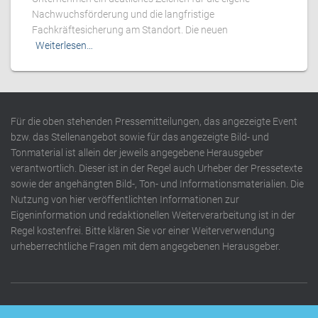
Nachwuchsförderung und die langfristige
Fachkräftesicherung am Standort. Die neuen
Weiterlesen…
Für die oben stehenden Pressemitteilungen, das angezeigte Event
bzw. das Stellenangebot sowie für das angezeigte Bild- und
Tonmaterial ist allein der jeweils angegebene Herausgeber
verantwortlich. Dieser ist in der Regel auch Urheber der Pressetexte
sowie der angehängten Bild-, Ton- und Informationsmaterialien. Die
Nutzung von hier veröffentlichten Informationen zur
Eigeninformation und redaktionellen Weiterverarbeitung ist in der
Regel kostenfrei. Bitte klären Sie vor einer Weiterverwendung
urheberrechtliche Fragen mit dem angegebenen Herausgeber.
DATENSCHUTZERKLÄRUNG
IMPRESSUM
KONTAKT