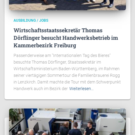
AUSBILDUNG / JOBS
Wirtschaftsstaatssekretär Thomas
Dörflinger besucht Handwerksbetrieb im
Kammerbezirk Freiburg
Passenderweise am "Internationalen Tag des Bieres"
besuchte Thomas Dörflinger, Staatssekretär im
Wirtschaftsministerium Baden-Württemberg, im Rahmen
seiner viertägigen Sommertour die Familienbrauerei Rogg
in Lenzkirch. Damit machte die Tour mit dem Schwerpunkt
Handwerk auch im Bezirk der
Weiterlesen…