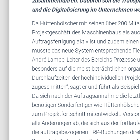
zusammenführen. Dadurch soll die Transpar
und die Digitalisierung im Unternehmen w
Da Hüttenhölscher mit seinen über 200 Mitar
Projektgeschäft des Maschinenbaus als auc
Auftragsfertigung aktiv ist und zudem einen 
musste das neue System entsprechende Flexi
André Lampe, Leiter des Bereichs Prozess
besonders auf die meist beträchtlichen org
Durchlaufzeiten der hochindividuellen Proje
zugeschnitten“, sagt er und führt als Beispie
Da sich nach der Auftragsannahme die letzt
benötigen Sonderfertiger wie Hüttenhölscher
zum Projektfortschritt mitentwickelt. Versio
alle Änderungen ab, die sich aus der fortlau
die auftragsbezogenen ERP-Buchungen direkt 