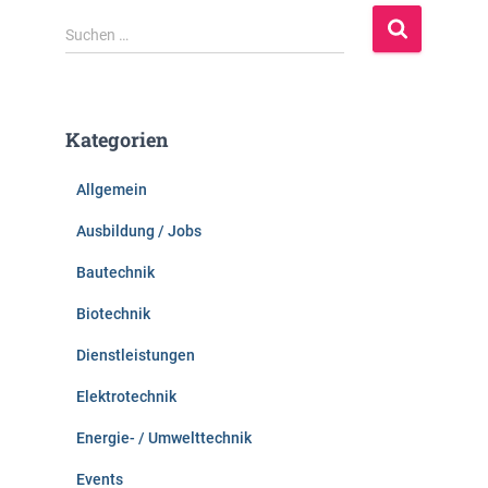
S
Suchen …
u
c
h
e
Kategorien
n
n
Allgemein
a
c
Ausbildung / Jobs
h
:
Bautechnik
Biotechnik
Dienstleistungen
Elektrotechnik
Energie- / Umwelttechnik
Events