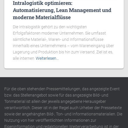
Intralogistik optimieren:
Automatisierung, Lean Management und
moderne Materialflüsse
Die Intralogistik gehört zu den wichtigsten
Erfolgsfaktoren moderner Unternehmen. Sie umfasst
sämtliche Material-, Waren- und Informationsflüsse
innerhalb eines Unternehmens – vom Wareneingang über
Lagerung und Produktion bis hin zum Versand. Ziel ist es,
alle internen
Weiterlesen…
Für die oben stehenden Pressemitteilungen, das angezeigte Event
bzw. das Stellenangebot sowie für das angezeigte Bild- und
Tonmaterial ist allein der jeweils angegebene Herausgeber
verantwortlich. Dieser ist in der Regel auch Urheber der Pressetexte
sowie der angehängten Bild-, Ton- und Informationsmaterialien. Die
Nutzung von hier veröffentlichten Informationen zur
Eigeninformation und redaktionellen Weiterverarbeitung ist in der