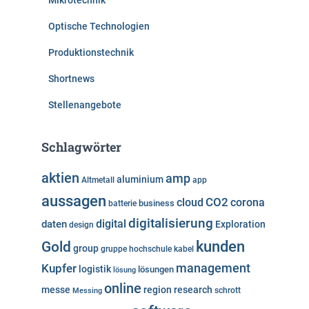
Mikrotechnik
Optische Technologien
Produktionstechnik
Shortnews
Stellenangebote
Schlagwörter
aktien
amp
aluminium
Altmetall
app
aussagen
cloud
CO2
corona
business
batterie
digitalisierung
digital
daten
Exploration
design
kunden
Gold
group
gruppe
hochschule
kabel
Kupfer
management
logistik
lösungen
lösung
online
messe
region
research
Messing
schrott