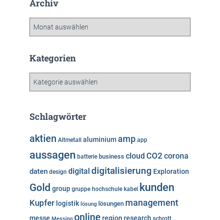
Archiv
A
r
c
h
Kategorien
i
v
K
a
t
e
Schlagwörter
g
o
aktien
amp
aluminium
Altmetall
app
r
aussagen
i
cloud
CO2
corona
business
batterie
e
digitalisierung
digital
daten
Exploration
design
n
kunden
Gold
group
gruppe
hochschule
kabel
Kupfer
management
logistik
lösungen
lösung
online
messe
region
research
Messing
schrott