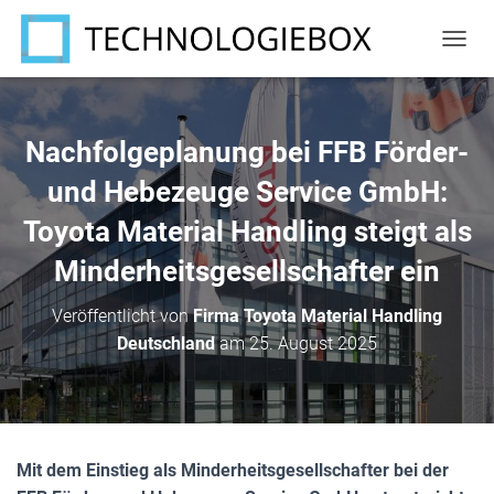
N
A
V
I
G
Nachfolgeplanung bei FFB Förder-
A
T
und Hebezeuge Service GmbH:
I
Toyota Material Handling steigt als
O
N
Minderheitsgesellschafter ein
U
M
S
Veröffentlicht von
Firma Toyota Material Handling
C
Deutschland
am
25. August 2025
H
A
L
T
E
N
Mit dem Einstieg als Minderheitsgesellschafter bei der