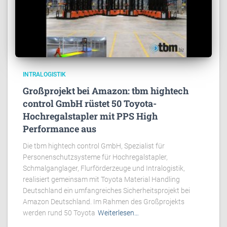
INTRALOGISTIK
Großprojekt bei Amazon: tbm hightech
control GmbH rüstet 50 Toyota-
Hochregalstapler mit PPS High
Performance aus
Die tbm hightech control GmbH, Spezialist für
Personenschutzsysteme für Hochregalstapler,
Schmalganglager, Flurförderzeuge und Intralogistik,
realisiert gemeinsam mit Toyota Material Handling
Deutschland ein umfangreiches Sicherheitsprojekt bei
Amazon Deutschland. Im Rahmen des Großprojekts
werden rund 50 Toyota
Weiterlesen…