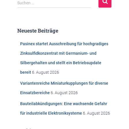
S
Suchen …
u
c
h
e
Neueste Beiträge
n
n
Pasinex startet Ausschreibung für hochgradiges
a
c
Zinksulfidkonzentrat mit Germanium- und
h
Silbergehalten und stellt ein Betriebsupdate
:
bereit
6. August 2026
Variantenreiche Miniaturkupplungen für diverse
Einsatzbereiche
6. August 2026
Bauteilabkündigungen: Eine wachsende Gefahr
für industrielle Elektroniksysteme
6. August 2026