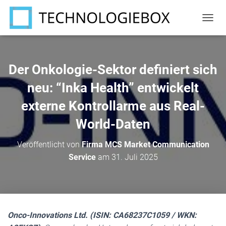
N
A
V
I
G
Der Onkologie-Sektor definiert sich
A
T
neu: “Inka Health” entwickelt
I
externe Kontrollarme aus Real-
O
N
World-Daten
U
M
S
Veröffentlicht von
Firma MCS Market Communication
C
Service
am
31. Juli 2025
H
A
L
T
E
N
Onco-Innovations Ltd. (ISIN: CA68237C1059 / WKN: