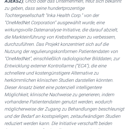
A3EKSZ)
, Onco oder das Unternehmen, freut sich bekannt
zu geben, dass seine hundertprozentige
Tochtergesellschaft “Inka Health Corp.” von der
“OneMedNet Corporation” ausgewählt wurde, eine
wirkungsvolle Datenanalyse-Initiative, die darauf abzielt,
die Markteinführung von Krebstherapien zu verbessern,
durchzuführen. Das Projekt konzentriert sich auf die
Nutzung der regulierungskonformen Patientendaten von
“OneMedNet”, einschließlich radiologischer Bilddaten, zur
Entwicklung externer Kontrollarme (“ECA”), die eine
schnellere und kostengünstigere Alternative zu
herkömmlichen klinischen Studien darstellen könnten.
Dieser Ansatz bietet eine potenziell intelligentere
Möglichkeit, klinische Nachweise zu generieren, indem
vorhandene Patientendaten genutzt werden, wodurch
möglicherweise der Zugang zu Behandlungen beschleunigt
und der Bedarf an kostspieligen, zeitaufwändigen Studien
reduziert werden kann. Die Initiative verschafft beiden