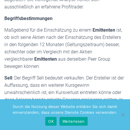
ausschließlich an erfahrene Profitrader.
Begriffsbestimmungen
Maßgebend für die Einschätzung zu einem
Emittenten
ist,
ob sich seine Aktien nach der Einschätzung des Erstellers
in den folgenden 12 Monaten (Geltungszeitraum) besser,
schlechter oder im Vergleich mit den Aktien
vergleichbarer
Emittenten
aus derselben Peer Group
bewegen können:
Sell
: Der Begriff Sell bedeutet verkaufen. Der Ersteller ist der
Auffassung, dass ein weiterer Kursgewinn
unwahrscheinlich ist, ein Kursverlust eintreten könne oder
dass Anleger bereits erzielte Gewinne realisieren sollten. In
all diesen Fällen wird er die Empfehlung „Sell“ aussprechen.
Durch die Nutzung dieser Website erklären Sie sich damit
einverstanden, dass unsere Dienste Cookies verwenden.
Hold
: Der Begriff Hold bedeutet halten. Der Ersteller sieht ein
OK
Weiterlesen
Kurspotenzial für die Aktie, weshalb er der Meinung ist, die