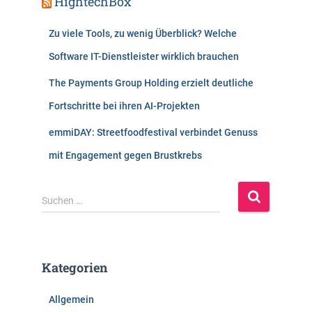
HightechBox
Zu viele Tools, zu wenig Überblick? Welche
Software IT-Dienstleister wirklich brauchen
The Payments Group Holding erzielt deutliche
Fortschritte bei ihren AI-Projekten
emmiDAY: Streetfoodfestival verbindet Genuss
mit Engagement gegen Brustkrebs
S
Suchen …
u
c
h
e
Kategorien
n
n
Allgemein
a