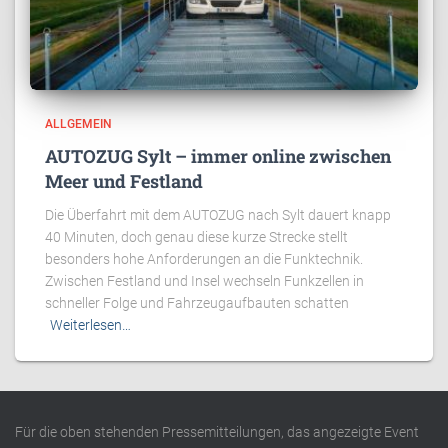
ALLGEMEIN
AUTOZUG Sylt – immer online zwischen
Meer und Festland
Die Überfahrt mit dem AUTOZUG nach Sylt dauert knapp
40 Minuten, doch genau diese kurze Strecke stellt
besonders hohe Anforderungen an die Funktechnik.
Zwischen Festland und Insel wechseln Funkzellen in
schneller Folge und Fahrzeugaufbauten schatten
Weiterlesen…
Für die oben stehenden Pressemitteilungen, das angezeigte Event