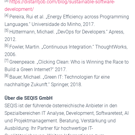
[3]
https://distantjob.com/blog/sustainable-software-
development/
[4]
Pereira, Rui et al. „Energy Efficiency across Programming
Languages.“ Universidade do Minho, 2017.
[5]
Hüttermann, Michael. „DevOps for Developers.“ Apress,
2012.
[6]
Fowler, Martin. „Continuous Integration.“ ThoughtWorks,
2006.
[7]
Greenpeace. „Clicking Clean: Who is Winning the Race to
Build a Green Internet?“ 2017.
[8]
Bauer, Michael. „Green IT: Technologien für eine
nachhaltige Zukunft.“ Springer, 2018.
Über die SEQIS GmbH
SEQIS ist der führende österreichische Anbieter in den
Spezialbereichen IT Analyse, Development, Softwaretest, AI
und Projektmanagement. Beratung, Verstärkung und
Ausbildung: Ihr Partner für hochwertige IT-