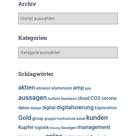
Archiv
A
r
c
h
Kategorien
i
v
K
a
t
e
Schlagwörter
g
o
aktien
amp
aluminium
Altmetall
app
r
aussagen
i
cloud
CO2
corona
business
batterie
e
digitalisierung
digital
daten
Exploration
design
n
kunden
Gold
group
gruppe
hochschule
kabel
Kupfer
management
logistik
lösungen
lösung