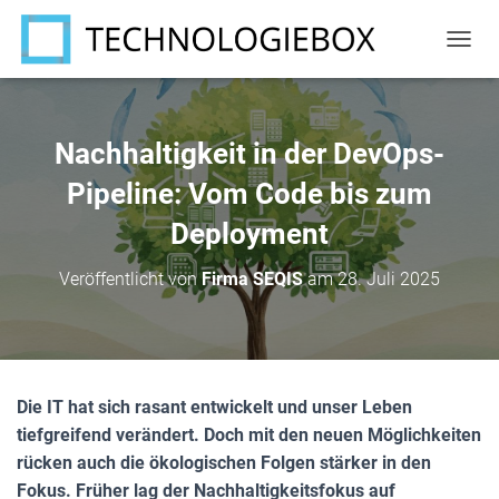
N
A
V
I
G
Nachhaltigkeit in der DevOps-
A
T
Pipeline: Vom Code bis zum
I
Deployment
O
N
U
Veröffentlicht von
Firma SEQIS
am
28. Juli 2025
M
S
C
H
A
L
Die IT hat sich rasant entwickelt und unser Leben
T
tiefgreifend verändert. Doch mit den neuen Möglichkeiten
E
N
rücken auch die ökologischen Folgen stärker in den
Fokus. Früher lag der Nachhaltigkeitsfokus auf