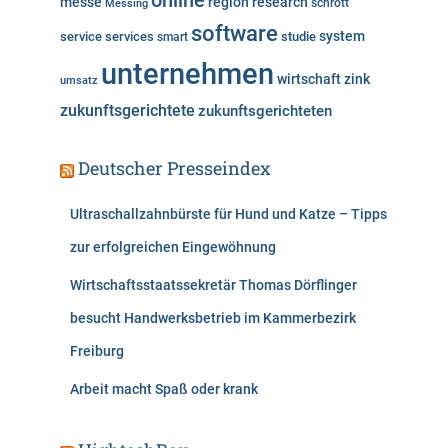
online
messe
region
research
Messing
schrott
software
system
service
services
studie
smart
unternehmen
wirtschaft
zink
umsatz
zukunftsgerichtete
zukunftsgerichteten
Deutscher Presseindex
Ultraschallzahnbürste für Hund und Katze – Tipps
zur erfolgreichen Eingewöhnung
Wirtschaftsstaatssekretär Thomas Dörflinger
besucht Handwerksbetrieb im Kammerbezirk
Freiburg
Arbeit macht Spaß oder krank