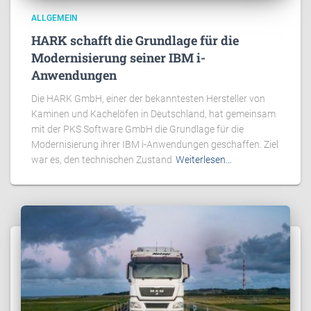
ALLGEMEIN
HARK schafft die Grundlage für die
Modernisierung seiner IBM i-
Anwendungen
Die HARK GmbH, einer der bekanntesten Hersteller von
Kaminen und Kachelöfen in Deutschland, hat gemeinsam
mit der PKS Software GmbH die Grundlage für die
Modernisierung ihrer IBM i-Anwendungen geschaffen. Ziel
war es, den technischen Zustand
Weiterlesen…