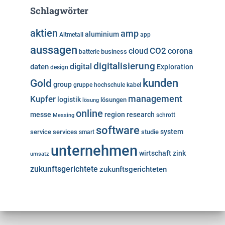
Schlagwörter
aktien
amp
aluminium
Altmetall
app
aussagen
cloud
CO2
corona
business
batterie
digitalisierung
digital
daten
Exploration
design
kunden
Gold
group
gruppe
hochschule
kabel
Kupfer
management
logistik
lösungen
lösung
online
messe
region
research
Messing
schrott
software
system
service
services
studie
smart
unternehmen
wirtschaft
zink
umsatz
zukunftsgerichtete
zukunftsgerichteten