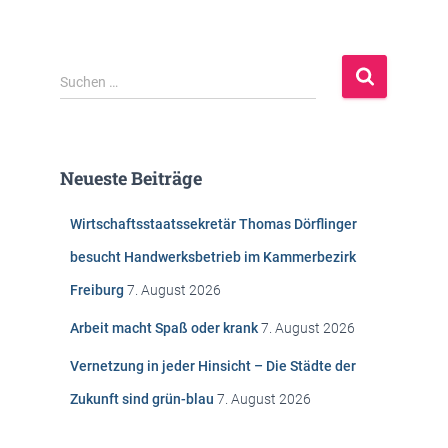
S
Suchen …
u
c
h
e
Neueste Beiträge
n
n
Wirtschaftsstaatssekretär Thomas Dörflinger
a
c
besucht Handwerksbetrieb im Kammerbezirk
h
Freiburg
7. August 2026
:
Arbeit macht Spaß oder krank
7. August 2026
Vernetzung in jeder Hinsicht – Die Städte der
Zukunft sind grün-blau
7. August 2026