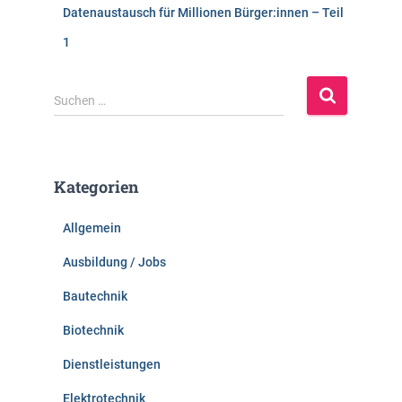
Datenaustausch für Millionen Bürger:innen – Teil
1
S
Suchen …
u
c
h
e
Kategorien
n
n
Allgemein
a
c
Ausbildung / Jobs
h
:
Bautechnik
Biotechnik
Dienstleistungen
Elektrotechnik