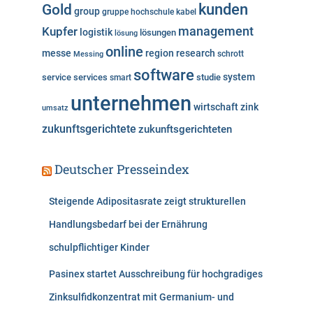
kunden
Gold
group
gruppe
hochschule
kabel
Kupfer
management
logistik
lösungen
lösung
online
messe
region
research
Messing
schrott
software
system
service
services
studie
smart
unternehmen
wirtschaft
zink
umsatz
zukunftsgerichtete
zukunftsgerichteten
Deutscher Presseindex
Steigende Adipositasrate zeigt strukturellen
Handlungsbedarf bei der Ernährung
schulpflichtiger Kinder
Pasinex startet Ausschreibung für hochgradiges
Zinksulfidkonzentrat mit Germanium- und