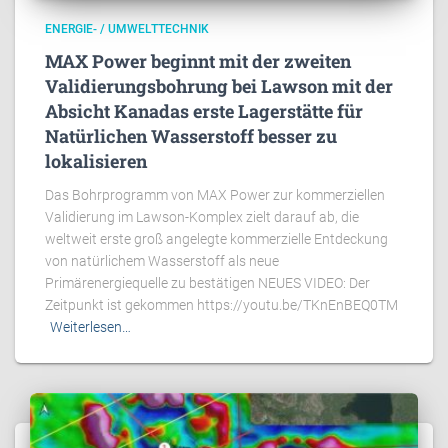
ENERGIE- / UMWELTTECHNIK
MAX Power beginnt mit der zweiten
Validierungsbohrung bei Lawson mit der
Absicht Kanadas erste Lagerstätte für
Natürlichen Wasserstoff besser zu
lokalisieren
Das Bohrprogramm von MAX Power zur kommerziellen
Validierung im Lawson-Komplex zielt darauf ab, die
weltweit erste groß angelegte kommerzielle Entdeckung
von natürlichem Wasserstoff als neue
Primärenergiequelle zu bestätigen NEUES VIDEO: Der
Zeitpunkt ist gekommen https://youtu.be/TKnEnBEQ0TM
Weiterlesen…