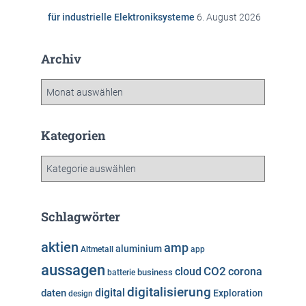
für industrielle Elektroniksysteme
6. August 2026
Archiv
A
r
c
h
Kategorien
i
v
K
a
t
e
Schlagwörter
g
o
aktien
amp
aluminium
Altmetall
app
r
aussagen
i
cloud
CO2
corona
business
batterie
e
digitalisierung
digital
daten
Exploration
design
n