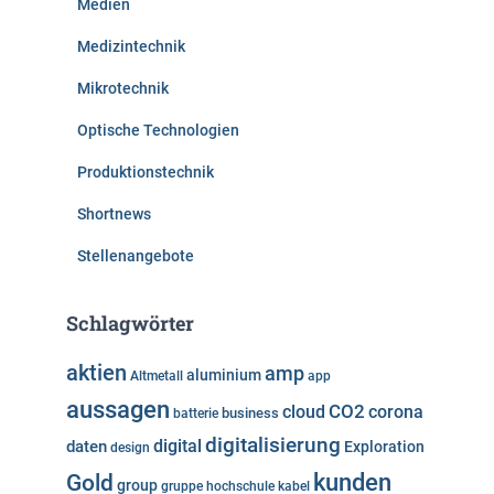
Medien
Medizintechnik
Mikrotechnik
Optische Technologien
Produktionstechnik
Shortnews
Stellenangebote
Schlagwörter
aktien
amp
aluminium
Altmetall
app
aussagen
cloud
CO2
corona
business
batterie
digitalisierung
digital
daten
Exploration
design
kunden
Gold
group
gruppe
hochschule
kabel