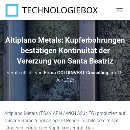
N
A
V
I
G
Altiplano Metals: Kupferbohrungen
A
T
bestätigen Kontinuität der
I
Vererzung von Santa Beatriz
O
N
U
Veröffentlicht von
Firma GOLDINVEST Consulting
am
15.
M
Juli 2025
S
C
H
A
L
T
Altiplano Metals (TSXV APN / WKN A2JNFG) produziert auf
E
N
seiner Verarbeitungsanlage El Penon in Chile bereits seit
Längerem erfolgreich Kupferkonzentrat. Das