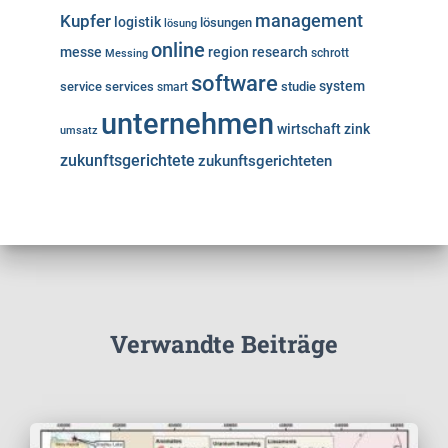
Kupfer
management
logistik
lösungen
lösung
online
messe
region
research
Messing
schrott
software
system
service
services
studie
smart
unternehmen
wirtschaft
zink
umsatz
zukunftsgerichtete
zukunftsgerichteten
Verwandte Beiträge