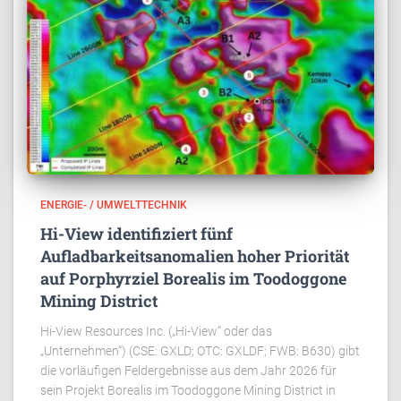
ENERGIE- / UMWELTTECHNIK
Hi-View identifiziert fünf
Aufladbarkeitsanomalien hoher Priorität
auf Porphyrziel Borealis im Toodoggone
Mining District
Hi-View Resources Inc. („Hi-View“ oder das
„Unternehmen“) (CSE: GXLD; OTC: GXLDF; FWB: B630) gibt
die vorläufigen Feldergebnisse aus dem Jahr 2026 für
sein Projekt Borealis im Toodoggone Mining District in