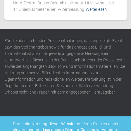
Nord-Zentral-British-Columbia bekannt. Hi-View hat jetzt
14 Linienkilometer einer IP-Vermessung
Weiterlesen…
Für die oben stehenden Pressemitteilungen, das angezeigte Event
bzw. das Stellenangebot sowie für das angezeigte Bild- und
Tonmaterial ist allein der jeweils angegebene Herausgeber
verantwortlich. Dieser ist in der Regel auch Urheber der Pressetexte
sowie der angehängten Bild-, Ton- und Informationsmaterialien. Die
Nutzung von hier veröffentlichten Informationen zur
Eigeninformation und redaktionellen Weiterverarbeitung ist in der
Regel kostenfrei. Bitte klären Sie vor einer Weiterverwendung
urheberrechtliche Fragen mit dem angegebenen Herausgeber.
DATENSCHUTZERKLÄRUNG
IMPRESSUM
KONTAKT
Durch die Nutzung dieser Website erklären Sie sich damit
einverstanden, dass unsere Dienste Cookies verwenden.