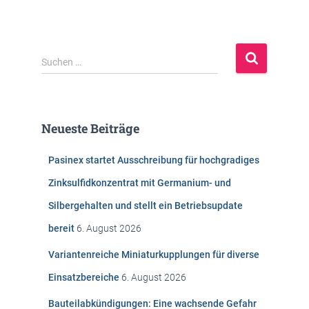
S
Suchen …
u
c
h
e
Neueste Beiträge
n
n
Pasinex startet Ausschreibung für hochgradiges
a
c
Zinksulfidkonzentrat mit Germanium- und
h
Silbergehalten und stellt ein Betriebsupdate
:
bereit
6. August 2026
Variantenreiche Miniaturkupplungen für diverse
Einsatzbereiche
6. August 2026
Bauteilabkündigungen: Eine wachsende Gefahr