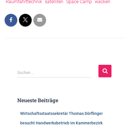
Raumfahrttechnik
satelliten
Space Camp
wacken
S
Suchen …
u
c
h
e
Neueste Beiträge
n
n
Wirtschaftsstaatssekretär Thomas Dörflinger
a
c
besucht Handwerksbetrieb im Kammerbezirk
h