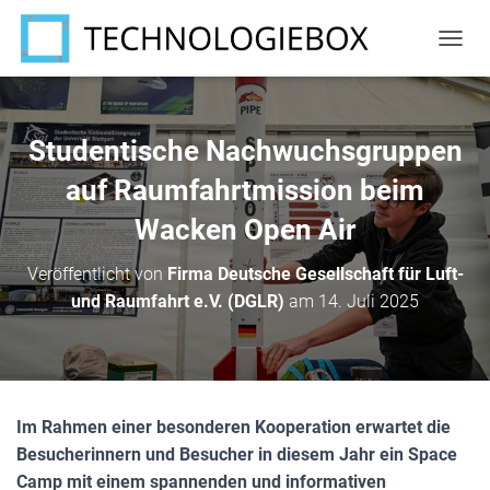
N
A
V
I
G
Studentische Nachwuchsgruppen
A
T
auf Raumfahrtmission beim
I
Wacken Open Air
O
N
U
Veröffentlicht von
Firma Deutsche Gesellschaft für Luft-
M
und Raumfahrt e.V. (DGLR)
am
14. Juli 2025
S
C
H
A
L
T
Im Rahmen einer besonderen Kooperation erwartet die
E
N
Besucherinnern und Besucher in diesem Jahr ein Space
Camp mit einem spannenden und informativen