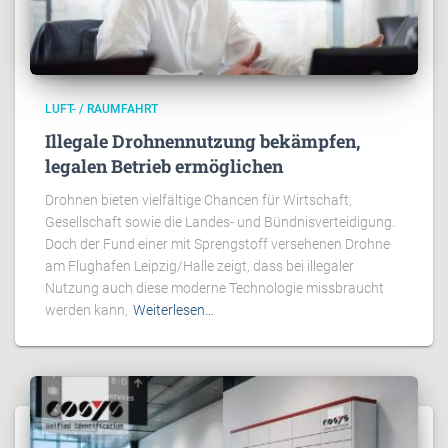
LUFT- / RAUMFAHRT
Illegale Drohnennutzung bekämpfen,
legalen Betrieb ermöglichen
Drohnen bieten vielfältige Chancen für Wirtschaft,
Gesellschaft sowie die Landes- und Bündnisverteidigung.
Doch der Fund einer mit Sprengstoff versehenen Drohne
am Flughafen Leipzig/Halle zeigt, dass bei illegaler
Nutzung auch diese moderne Technologie missbraucht
werden kann,
Weiterlesen…