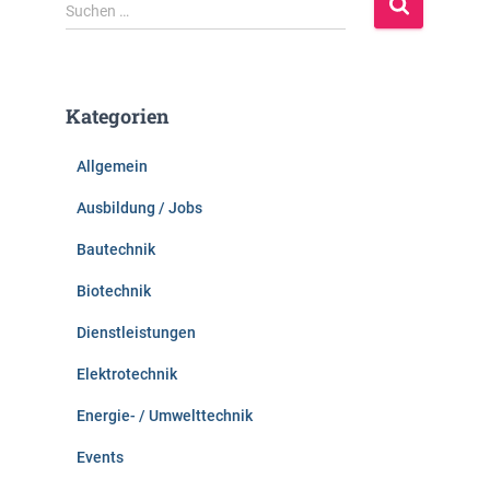
S
Suchen …
u
c
h
e
Kategorien
n
n
Allgemein
a
c
Ausbildung / Jobs
h
:
Bautechnik
Biotechnik
Dienstleistungen
Elektrotechnik
Energie- / Umwelttechnik
Events