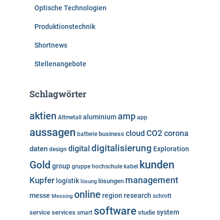
Optische Technologien
Produktionstechnik
Shortnews
Stellenangebote
Schlagwörter
aktien
amp
aluminium
Altmetall
app
aussagen
cloud
CO2
corona
business
batterie
digitalisierung
digital
daten
Exploration
design
kunden
Gold
group
gruppe
hochschule
kabel
Kupfer
management
logistik
lösungen
lösung
online
messe
region
research
Messing
schrott
software
system
service
services
studie
smart