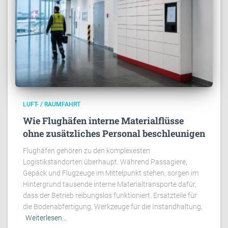
LUFT- / RAUMFAHRT
Wie Flughäfen interne Materialflüsse
ohne zusätzliches Personal beschleunigen
Flughäfen gehören zu den komplexesten
Logistikstandorten überhaupt. Während Passagiere,
Gepäck und Flugzeuge im Mittelpunkt stehen, sorgen im
Hintergrund tausende interne Materialtransporte dafür,
dass der Betrieb reibungslos funktioniert. Ersatzteile für
die Bodenabfertigung, Werkzeuge für die Instandhaltung,
Weiterlesen…