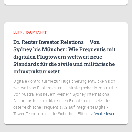
LUFT- / RAUMFAHRT
Dr. Reuter Investor Relations – Von
Sydney bis München: Wie Frequentis mit
digitalen Flugtowern weltweit neue
Standards für die zivile und militärische
Infrastruktur setzt
Digitale Kontrolltürme zur Flugsicherung entwickeln sich
weltweit von Pilotprojekten zu strategischer Infrastruktur.
Von Australiens neuem Western Sydney International
Airport bis hin zu militärischen Einsatzbasen setzt die
österreichische Frequentis AG auf integrierte Digital-
Tower-Technologien, die Sicherheit, Effizienz
Weiterlesen…