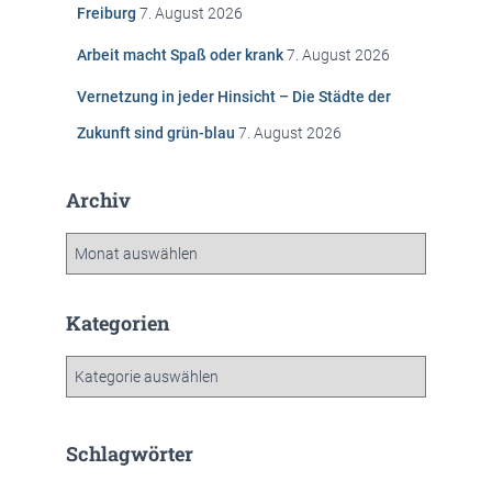
Freiburg
7. August 2026
:
Arbeit macht Spaß oder krank
7. August 2026
Vernetzung in jeder Hinsicht – Die Städte der
Zukunft sind grün-blau
7. August 2026
Archiv
A
r
c
h
Kategorien
i
v
K
a
t
e
Schlagwörter
g
o