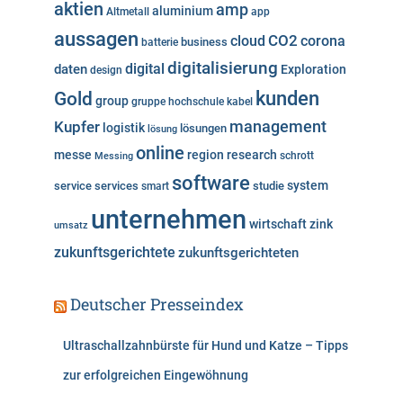
aktien
amp
aluminium
Altmetall
app
r
aussagen
i
cloud
CO2
corona
business
batterie
e
digitalisierung
digital
daten
Exploration
design
n
kunden
Gold
group
gruppe
hochschule
kabel
Kupfer
management
logistik
lösungen
lösung
online
messe
region
research
Messing
schrott
software
system
service
services
studie
smart
unternehmen
wirtschaft
zink
umsatz
zukunftsgerichtete
zukunftsgerichteten
Deutscher Presseindex
Ultraschallzahnbürste für Hund und Katze – Tipps
zur erfolgreichen Eingewöhnung