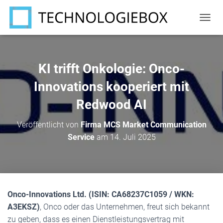
N
A
V
I
G
KI trifft Onkologie: Onco-
A
T
Innovations kooperiert mit
I
Redwood AI
O
N
U
Veröffentlicht von
Firma MCS Market Communication
M
Service
am
14. Juli 2025
S
C
H
A
L
T
Onco-Innovations Ltd. (ISIN: CA68237C1059 / WKN:
E
N
A3EKSZ)
, Onco oder das Unternehmen, freut sich bekannt
zu geben, dass es einen Dienstleistungsvertrag mit