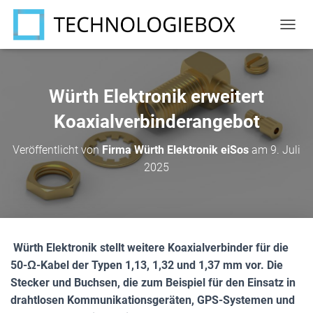
N
A
V
I
G
Würth Elektronik erweitert
A
T
Koaxialverbinderangebot
I
O
Veröffentlicht von
Firma Würth Elektronik eiSos
am
9. Juli
N
2025
U
M
S
C
H
A
Würth Elektronik stellt weitere Koaxialverbinder für die
L
T
50-Ω-Kabel der Typen 1,13, 1,32 und 1,37 mm vor. Die
E
Stecker und Buchsen, die zum Beispiel für den Einsatz in
N
drahtlosen Kommunikationsgeräten, GPS-Systemen und