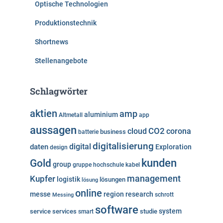
Optische Technologien
Produktionstechnik
Shortnews
Stellenangebote
Schlagwörter
aktien
amp
aluminium
Altmetall
app
aussagen
cloud
CO2
corona
business
batterie
digitalisierung
digital
daten
Exploration
design
kunden
Gold
group
gruppe
hochschule
kabel
Kupfer
management
logistik
lösungen
lösung
online
messe
region
research
Messing
schrott
software
system
service
services
studie
smart