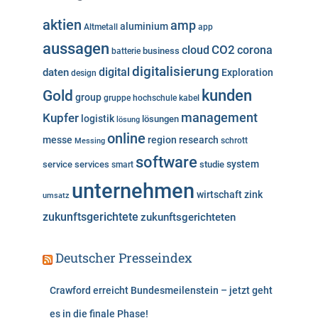
o
aktien
amp
aluminium
Altmetall
app
r
aussagen
i
cloud
CO2
corona
business
batterie
e
digitalisierung
digital
daten
Exploration
design
n
kunden
Gold
group
gruppe
hochschule
kabel
Kupfer
management
logistik
lösungen
lösung
online
messe
region
research
Messing
schrott
software
system
service
services
studie
smart
unternehmen
wirtschaft
zink
umsatz
zukunftsgerichtete
zukunftsgerichteten
Deutscher Presseindex
Crawford erreicht Bundesmeilenstein – jetzt geht
es in die finale Phase!