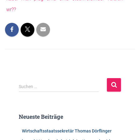
wr??
S
Suchen …
u
c
h
e
Neueste Beiträge
n
n
Wirtschaftsstaatssekretär Thomas Dörflinger
a
c