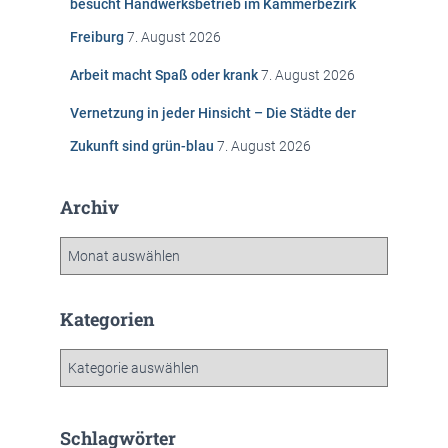
besucht Handwerksbetrieb im Kammerbezirk
h
Freiburg
7. August 2026
:
Arbeit macht Spaß oder krank
7. August 2026
Vernetzung in jeder Hinsicht – Die Städte der
Zukunft sind grün-blau
7. August 2026
Archiv
A
r
c
h
Kategorien
i
v
K
a
t
e
Schlagwörter
g