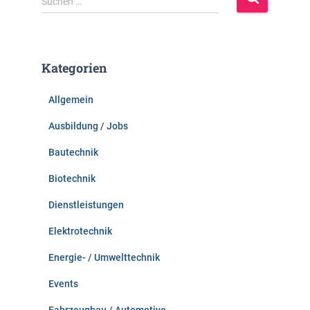
Suchen …
u
c
h
e
Kategorien
n
n
Allgemein
a
c
Ausbildung / Jobs
h
:
Bautechnik
Biotechnik
Dienstleistungen
Elektrotechnik
Energie- / Umwelttechnik
Events