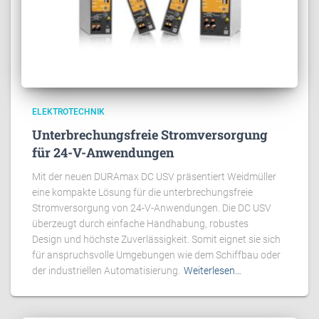
ELEKTROTECHNIK
Unterbrechungsfreie Stromversorgung
für 24-V-Anwendungen
Mit der neuen DURAmax DC USV präsentiert Weidmüller
eine kompakte Lösung für die unterbrechungsfreie
Stromversorgung von 24-V-Anwendungen. Die DC USV
überzeugt durch einfache Handhabung, robustes
Design und höchste Zuverlässigkeit. Somit eignet sie sich
für anspruchsvolle Umgebungen wie dem Schiffbau oder
der industriellen Automatisierung.
Weiterlesen…