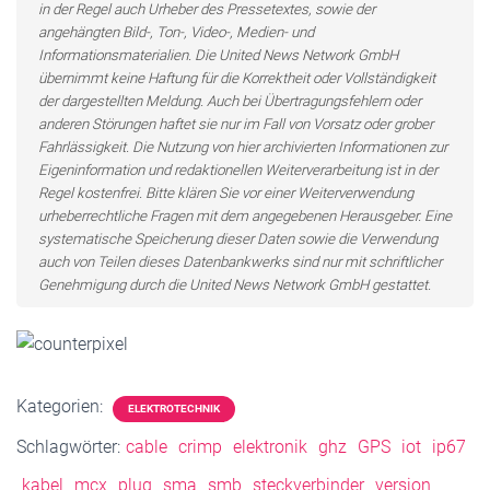
in der Regel auch Urheber des Pressetextes, sowie der
angehängten Bild-, Ton-, Video-, Medien- und
Informationsmaterialien. Die United News Network GmbH
übernimmt keine Haftung für die Korrektheit oder Vollständigkeit
der dargestellten Meldung. Auch bei Übertragungsfehlern oder
anderen Störungen haftet sie nur im Fall von Vorsatz oder grober
Fahrlässigkeit. Die Nutzung von hier archivierten Informationen zur
Eigeninformation und redaktionellen Weiterverarbeitung ist in der
Regel kostenfrei. Bitte klären Sie vor einer Weiterverwendung
urheberrechtliche Fragen mit dem angegebenen Herausgeber. Eine
systematische Speicherung dieser Daten sowie die Verwendung
auch von Teilen dieses Datenbankwerks sind nur mit schriftlicher
Genehmigung durch die United News Network GmbH gestattet.
Kategorien:
ELEKTROTECHNIK
Schlagwörter:
cable
crimp
elektronik
ghz
GPS
iot
ip67
kabel
mcx
plug
sma
smb
steckverbinder
version