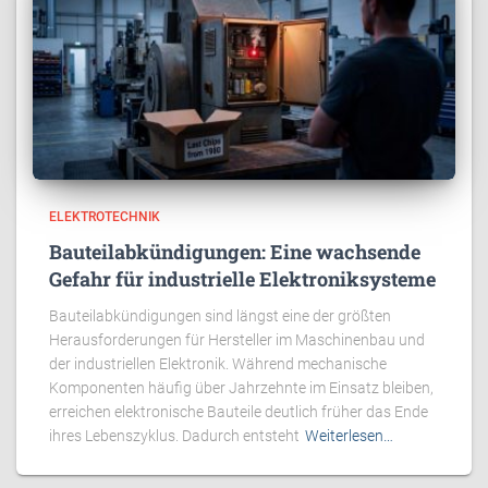
ELEKTROTECHNIK
Bauteilabkündigungen: Eine wachsende
Gefahr für industrielle Elektroniksysteme
Bauteilabkündigungen sind längst eine der größten
Herausforderungen für Hersteller im Maschinenbau und
der industriellen Elektronik. Während mechanische
Komponenten häufig über Jahrzehnte im Einsatz bleiben,
erreichen elektronische Bauteile deutlich früher das Ende
ihres Lebenszyklus. Dadurch entsteht
Weiterlesen…