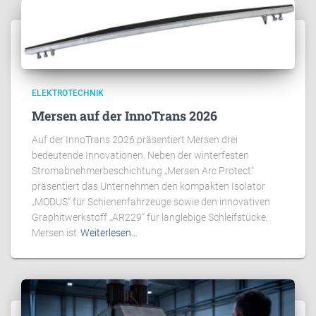
ELEKTROTECHNIK
Mersen auf der InnoTrans 2026
Auf der InnoTrans 2026 präsentiert Mersen drei
bedeutende Innovationen. Neben der winterfesten
Stromabnehmerbeschichtung „Mersen Arc Protect“
präsentiert das Unternehmen den kompakten Isolator
„MODUS“ für Schienenfahrzeuge sowie den innovativen
Graphitwerkstoff „AR229“ für langlebige Schleifstücke.
Mersen ist
Weiterlesen…