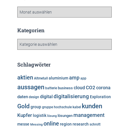
A
r
c
h
Kategorien
i
v
K
a
t
e
Schlagwörter
g
o
aktien
amp
aluminium
Altmetall
app
r
aussagen
i
cloud
CO2
corona
business
batterie
e
digitalisierung
digital
daten
Exploration
design
n
kunden
Gold
group
gruppe
hochschule
kabel
Kupfer
management
logistik
lösungen
lösung
online
messe
region
research
Messing
schrott