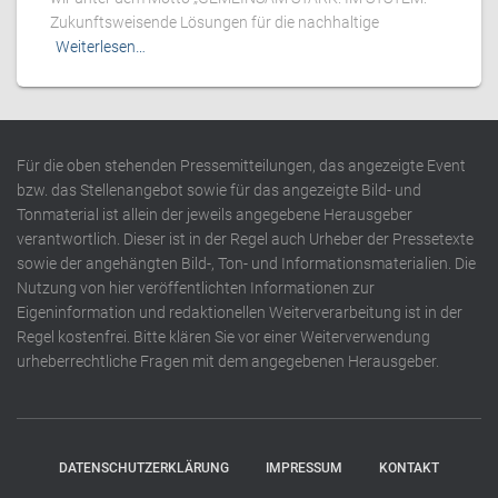
Zukunftsweisende Lösungen für die nachhaltige
Weiterlesen…
Für die oben stehenden Pressemitteilungen, das angezeigte Event
bzw. das Stellenangebot sowie für das angezeigte Bild- und
Tonmaterial ist allein der jeweils angegebene Herausgeber
verantwortlich. Dieser ist in der Regel auch Urheber der Pressetexte
sowie der angehängten Bild-, Ton- und Informationsmaterialien. Die
Nutzung von hier veröffentlichten Informationen zur
Eigeninformation und redaktionellen Weiterverarbeitung ist in der
Regel kostenfrei. Bitte klären Sie vor einer Weiterverwendung
urheberrechtliche Fragen mit dem angegebenen Herausgeber.
DATENSCHUTZERKLÄRUNG
IMPRESSUM
KONTAKT