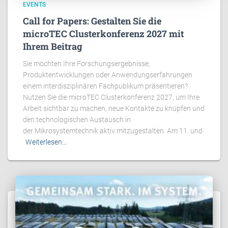
EVENTS
Call for Papers: Gestalten Sie die
microTEC Clusterkonferenz 2027 mit
Ihrem Beitrag
Sie möchten Ihre Forschungsergebnisse,
Produktentwicklungen oder Anwendungserfahrungen
einem interdisziplinären Fachpublikum präsentieren?
Nutzen Sie die microTEC Clusterkonferenz 2027, um Ihre
Arbeit sichtbar zu machen, neue Kontakte zu knüpfen und
den technologischen Austausch in
der Mikrosystemtechnik aktiv mitzugestalten. Am 11. und
Weiterlesen…