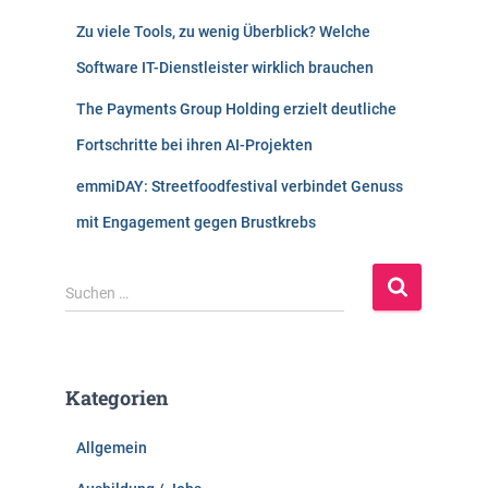
Zu viele Tools, zu wenig Überblick? Welche
Software IT-Dienstleister wirklich brauchen
The Payments Group Holding erzielt deutliche
Fortschritte bei ihren AI-Projekten
emmiDAY: Streetfoodfestival verbindet Genuss
mit Engagement gegen Brustkrebs
S
Suchen …
u
c
h
e
Kategorien
n
n
Allgemein
a
c