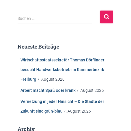
S
Suchen …
u
c
h
e
Neueste Beiträge
n
n
Wirtschaftsstaatssekretär Thomas Dörflinger
a
c
besucht Handwerksbetrieb im Kammerbezirk
h
Freiburg
7. August 2026
:
Arbeit macht Spaß oder krank
7. August 2026
Vernetzung in jeder Hinsicht – Die Städte der
Zukunft sind grün-blau
7. August 2026
Archiv