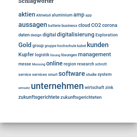
Schlagwörter
aktien
amp
aluminium
Altmetall
app
aussagen
cloud
CO2
corona
business
batterie
digitalisierung
digital
daten
Exploration
design
kunden
Gold
group
gruppe
hochschule
kabel
Kupfer
management
logistik
lösungen
lösung
online
messe
region
research
Messing
schrott
software
system
service
services
studie
smart
unternehmen
wirtschaft
zink
umsatz
zukunftsgerichtete
zukunftsgerichteten