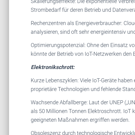
Skalierungseffekte: Die exponentielle Verbr
Strombedarf für deren Betrieb und Datenver
Rechenzentren als Energieverbraucher: Cloud
analysieren, sind oft sehr energieintensiv u
Optimierungspotenzial: Ohne den Einsatz vo
könnte der Betrieb von IoT-Netzwerken den En
Elektronikschrott:
Kurze Lebenszyklen: Viele IoT-Geräte habe
proprietäre Technologien und fehlende Stan
Wachsende Abfallberge: Laut der UNEP („UN
als 50 Millionen Tonnen Elektroschrott. IoT 
geeigneten Maßnahmen ergriffen werden.
Obsoleszenz durch technologische Entwicklu