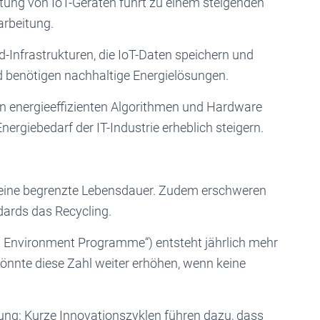
eitung von IoT-Geräten führt zu einem steigenden
arbeitung.
-Infrastrukturen, die IoT-Daten speichern und
nd benötigen nachhaltige Energielösungen.
n energieeffizienten Algorithmen und Hardware
ergiebedarf der IT-Industrie erheblich steigern.
n eine begrenzte Lebensdauer. Zudem erschweren
dards das Recycling.
 Environment Programme“) entsteht jährlich mehr
könnte diese Zahl weiter erhöhen, wenn keine
ng: Kurze Innovationszyklen führen dazu, dass