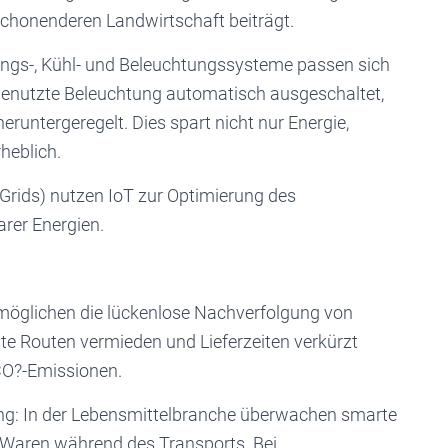
nschonenderen Landwirtschaft beiträgt.
zungs-, Kühl- und Beleuchtungssysteme passen sich
genutzte Beleuchtung automatisch ausgeschaltet,
untergeregelt. Dies spart nicht nur Energie,
heblich.
Grids) nutzen IoT zur Optimierung des
rer Energien.
möglichen die lückenlose Nachverfolgung von
nte Routen vermieden und Lieferzeiten verkürzt
 CO?-Emissionen.
g: In der Lebensmittelbranche überwachen smarte
 Waren während des Transports. Bei